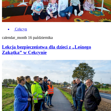
Cekcyn
calendar_month
16 października
Lekcja bezpieczeństwa dla dzieci z „Leśnego
Zakątka” w Cekcynie