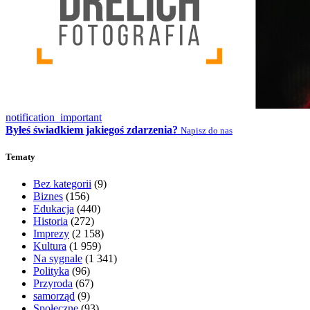
notification_important
Byłeś świadkiem jakiegoś zdarzenia?
Napisz do nas
Tematy
Bez kategorii
(9)
Biznes
(156)
Edukacja
(440)
Historia
(272)
Imprezy
(2 158)
Kultura
(1 959)
Na sygnale
(1 341)
Polityka
(96)
Przyroda
(67)
samorząd
(9)
Społeczne
(93)