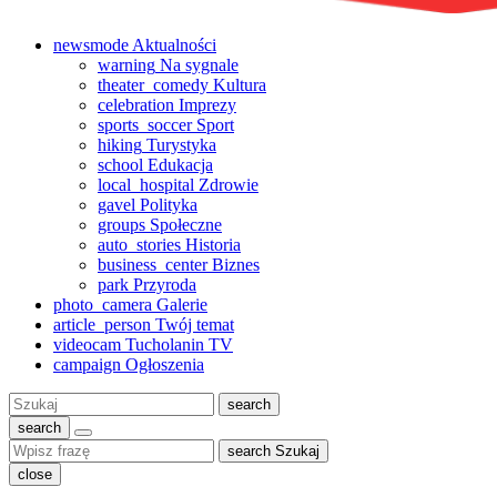
newsmode
Aktualności
warning
Na sygnale
theater_comedy
Kultura
celebration
Imprezy
sports_soccer
Sport
hiking
Turystyka
school
Edukacja
local_hospital
Zdrowie
gavel
Polityka
groups
Społeczne
auto_stories
Historia
business_center
Biznes
park
Przyroda
photo_camera
Galerie
article_person
Twój temat
videocam
Tucholanin TV
campaign
Ogłoszenia
Szukaj:
search
search
search
Szukaj
close