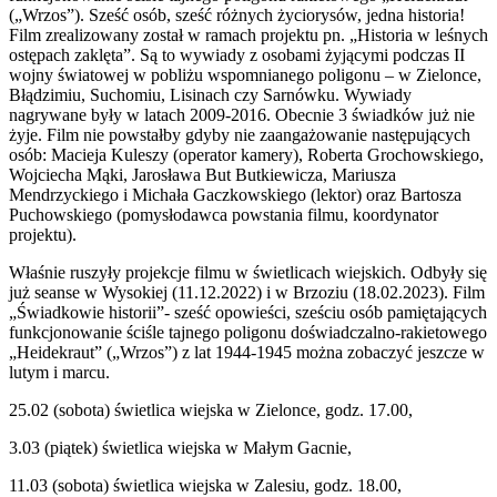
(„Wrzos”). Sześć osób, sześć różnych życiorysów, jedna historia!
Film zrealizowany został w ramach projektu pn. „Historia w leśnych
ostępach zaklęta”. Są to wywiady z osobami żyjącymi podczas II
wojny światowej w pobliżu wspomnianego poligonu – w Zielonce,
Błądzimiu, Suchomiu, Lisinach czy Sarnówku. Wywiady
nagrywane były w latach 2009-2016. Obecnie 3 świadków już nie
żyje. Film nie powstałby gdyby nie zaangażowanie następujących
osób: Macieja Kuleszy (operator kamery), Roberta Grochowskiego,
Wojciecha Mąki, Jarosława But Butkiewicza, Mariusza
Mendrzyckiego i Michała Gaczkowskiego (lektor) oraz Bartosza
Puchowskiego (pomysłodawca powstania filmu, koordynator
projektu).
Właśnie ruszyły projekcje filmu w świetlicach wiejskich. Odbyły się
już seanse w Wysokiej (11.12.2022) i w Brzoziu (18.02.2023). Film
„Świadkowie historii”- sześć opowieści, sześciu osób pamiętających
funkcjonowanie ściśle tajnego poligonu doświadczalno-rakietowego
„Heidekraut” („Wrzos”) z lat 1944-1945 można zobaczyć jeszcze w
lutym i marcu.
25.02 (sobota) świetlica wiejska w Zielonce, godz. 17.00,
3.03 (piątek) świetlica wiejska w Małym Gacnie,
11.03 (sobota) świetlica wiejska w Zalesiu, godz. 18.00,