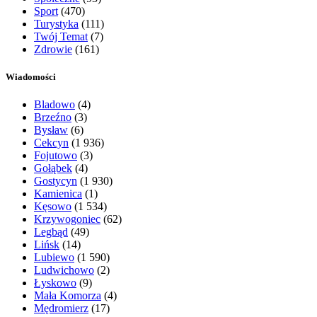
Sport
(470)
Turystyka
(111)
Twój Temat
(7)
Zdrowie
(161)
Wiadomości
Bladowo
(4)
Brzeźno
(3)
Bysław
(6)
Cekcyn
(1 936)
Fojutowo
(3)
Gołąbek
(4)
Gostycyn
(1 930)
Kamienica
(1)
Kęsowo
(1 534)
Krzywogoniec
(62)
Legbąd
(49)
Lińsk
(14)
Lubiewo
(1 590)
Ludwichowo
(2)
Łyskowo
(9)
Mała Komorza
(4)
Mędromierz
(17)