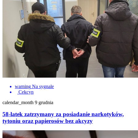
warning
Na sygnale
Cekcyn
calendar_month
9 grudnia
58-latek zatrzymany za posiadanie narkotyków,
tytoniu oraz papierosów bez akcyzy