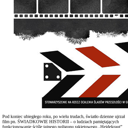
Pod koniec ubiegłego roku, po wielu trudach, światło dzienne ujrzał
film pn. ŚWIADKOWIE HISTORII – o ludziach pamiętających
funkcjonowanie ściśle tajnego poligonu rakietowego „Heidekraut”