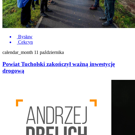
Bysław
Cekcyn
calendar_month
11 października
Powiat Tucholski zakończył ważną inwestycję
drogową