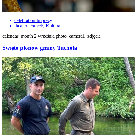
celebration
Imprezy
theater_comedy
Kultura
calendar_month
2 września
photo_camera
1
zdjęcie
Święto plonów gminy Tuchola