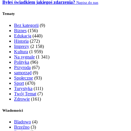
Byłeś świadkiem jakiegoś zdarzenia?
Napisz do nas
Tematy
Bez kategorii
(9)
Biznes
(156)
Edukacja
(440)
Historia
(272)
Imprezy
(2 158)
Kultura
(1 959)
Na sygnale
(1 341)
Polityka
(96)
Przyroda
(67)
samorząd
(9)
Społeczne
(93)
Sport
(470)
Turystyka
(111)
Twój Temat
(7)
Zdrowie
(161)
Wiadomości
Bladowo
(4)
Brzeźno
(3)