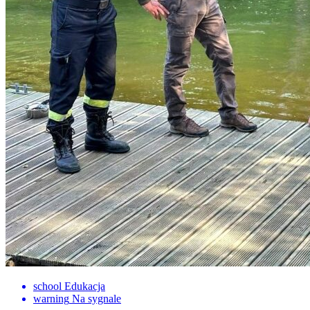
school
Edukacja
warning
Na sygnale