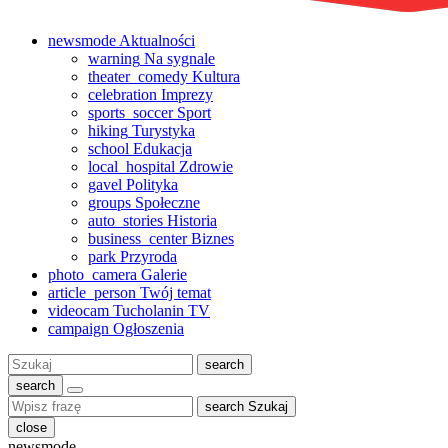
newsmode
Aktualności
warning
Na sygnale
theater_comedy
Kultura
celebration
Imprezy
sports_soccer
Sport
hiking
Turystyka
school
Edukacja
local_hospital
Zdrowie
gavel
Polityka
groups
Społeczne
auto_stories
Historia
business_center
Biznes
park
Przyroda
photo_camera
Galerie
article_person
Twój temat
videocam
Tucholanin TV
campaign
Ogłoszenia
Szukaj:
search
search
search
Szukaj
close
newsmode