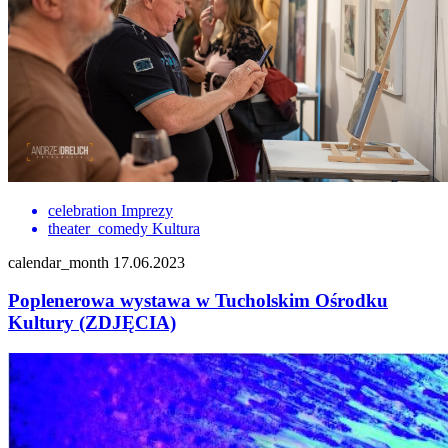
celebration
Imprezy
theater_comedy
Kultura
calendar_month
17.06.2023
Poplenerowa wystawa w Tucholskim Ośrodku
Kultury (ZDJĘCIA)