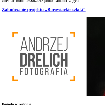
calendar_month
26.06.2013
photo_camera
4
zdjęcia
Zakończenie projektu „Borowiackie szlaki”
Pogoda w regionie