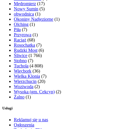
Mędromierz
(17)
Nowy Sumin
(5)
obwodnica
(1)
Okoniny Nadjeziorne
(1)
Olching
(1)
Piła
(7)
Przyrowa
(1)
Raciąż
(68)
Rosochatka
(7)
Rudzki Most
(6)
Śliwice
(1 766)
Stobno
(7)
Tuchola
(4 808)
Więcbork
(36)
Wielka Klonia
(7)
Wierzchucin
(20)
Woziwoda
(2)
Wysoka (gm. Cekcyn)
(2)
Żalno
(1)
Usługi
Reklamuj się u nas
Ogłoszenia