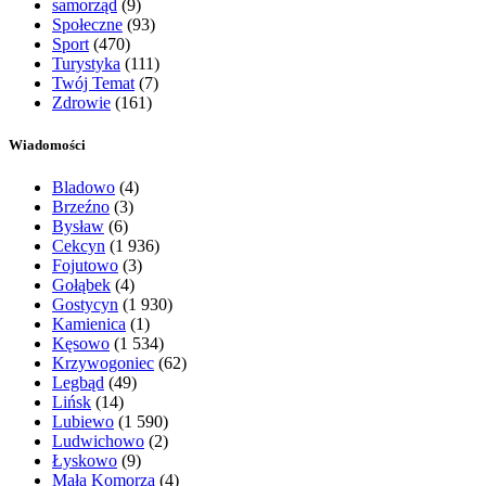
samorząd
(9)
Społeczne
(93)
Sport
(470)
Turystyka
(111)
Twój Temat
(7)
Zdrowie
(161)
Wiadomości
Bladowo
(4)
Brzeźno
(3)
Bysław
(6)
Cekcyn
(1 936)
Fojutowo
(3)
Gołąbek
(4)
Gostycyn
(1 930)
Kamienica
(1)
Kęsowo
(1 534)
Krzywogoniec
(62)
Legbąd
(49)
Lińsk
(14)
Lubiewo
(1 590)
Ludwichowo
(2)
Łyskowo
(9)
Mała Komorza
(4)