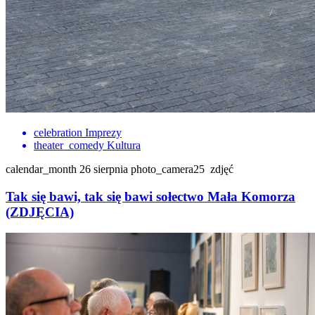
celebration
Imprezy
theater_comedy
Kultura
calendar_month
26 sierpnia
photo_camera
25
zdjęć
Tak się bawi, tak się bawi sołectwo Mała Komorza
(ZDJĘCIA)