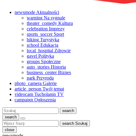
newsmode
Aktualności
warning
Na sygnale
theater_comedy
Kultura
celebration
Imprezy
sports_soccer
Sport
hiking
Turystyka
school
Edukacja
local_hospital
Zdrowie
gavel
Polityka
groups
Społeczne
auto_stories
Historia
business_center
Biznes
park
Przyroda
photo_camera
Galerie
article_person
Twój temat
videocam
Tucholanin TV
campaign
Ogłoszenia
Szukaj:
search
search
search
Szukaj
close
newsmode