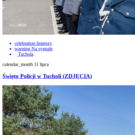
celebration
Imprezy
warning
Na sygnale
Tuchola
calendar_month
11 lipca
Święto Policji w Tucholi (ZDJĘCIA)