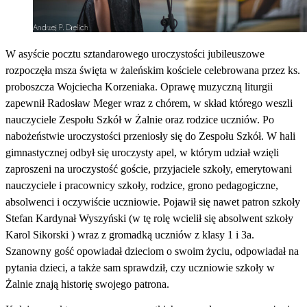
W asyście pocztu sztandarowego uroczystości jubileuszowe
rozpoczęła msza święta w żaleńskim kościele celebrowana przez ks.
proboszcza Wojciecha Korzeniaka. Oprawę muzyczną liturgii
zapewnił Radosław Meger wraz z chórem, w skład którego weszli
nauczyciele Zespołu Szkół w Żalnie oraz rodzice uczniów.
Po
nabożeństwie uroczystości przeniosły się do Zespołu Szkół. W hali
gimnastycznej odbył się uroczysty apel, w którym udział wzięli
zaproszeni na uroczystość goście, przyjaciele szkoły, emerytowani
nauczyciele i pracownicy szkoły, rodzice, grono pedagogiczne,
absolwenci i oczywiście uczniowie. Pojawił się nawet patron szkoły
Stefan Kardynał Wyszyński (w tę rolę wcielił się absolwent szkoły
Karol Sikorski ) wraz z gromadką uczniów z klasy 1 i 3a.
Szanowny gość opowiadał dzieciom o swoim życiu, odpowiadał na
pytania dzieci, a także sam sprawdził, czy uczniowie szkoły w
Żalnie znają historię swojego patrona.