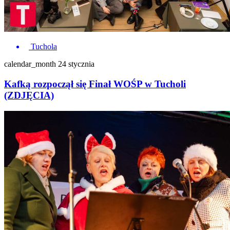
Tuchola
calendar_month
24 stycznia
Kafką rozpoczął się Finał WOŚP w Tucholi
(ZDJĘCIA)