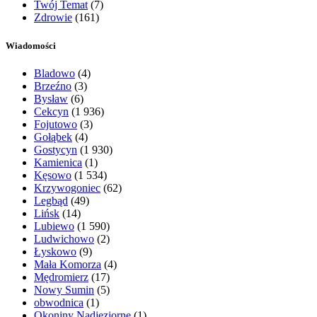
Twój Temat
(7)
Zdrowie
(161)
Wiadomości
Bladowo
(4)
Brzeźno
(3)
Bysław
(6)
Cekcyn
(1 936)
Fojutowo
(3)
Gołąbek
(4)
Gostycyn
(1 930)
Kamienica
(1)
Kęsowo
(1 534)
Krzywogoniec
(62)
Legbąd
(49)
Lińsk
(14)
Lubiewo
(1 590)
Ludwichowo
(2)
Łyskowo
(9)
Mała Komorza
(4)
Mędromierz
(17)
Nowy Sumin
(5)
obwodnica
(1)
Okoniny Nadjeziorne
(1)