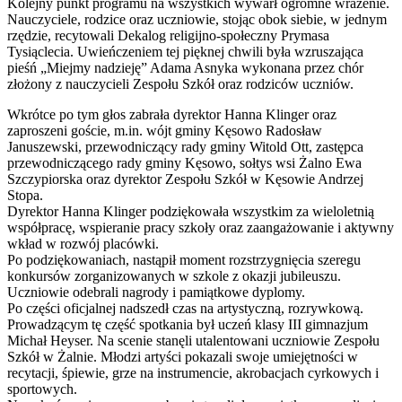
Kolejny punkt programu na wszystkich wywarł ogromne wrażenie.
Nauczyciele, rodzice oraz uczniowie, stojąc obok siebie, w jednym
rzędzie, recytowali Dekalog religijno-społeczny Prymasa
Tysiąclecia. Uwieńczeniem tej pięknej chwili była wzruszająca
pieśń „Miejmy nadzieję” Adama Asnyka wykonana przez chór
złożony z nauczycieli Zespołu Szkół oraz rodziców uczniów.
Wkrótce po tym głos zabrała dyrektor Hanna Klinger oraz
zaproszeni goście, m.in. wójt gminy Kęsowo Radosław
Januszewski, przewodniczący rady gminy Witold Ott, zastępca
przewodniczącego rady gminy Kęsowo, sołtys wsi Żalno Ewa
Szczypiorska oraz dyrektor Zespołu Szkół w Kęsowie Andrzej
Stopa.
Dyrektor Hanna Klinger podziękowała wszystkim za wieloletnią
współpracę, wspieranie pracy szkoły oraz zaangażowanie i aktywny
wkład w rozwój placówki.
Po podziękowaniach, nastąpił moment rozstrzygnięcia szeregu
konkursów zorganizowanych w szkole z okazji jubileuszu.
Uczniowie odebrali nagrody i pamiątkowe dyplomy.
Po części oficjalnej nadszedł czas na artystyczną, rozrywkową.
Prowadzącym tę część spotkania był uczeń klasy III gimnazjum
Michał Heyser. Na scenie stanęli utalentowani uczniowie Zespołu
Szkół w Żalnie. Młodzi artyści pokazali swoje umiejętności w
recytacji, śpiewie, grze na instrumencie, akrobacjach cyrkowych i
sportowych.