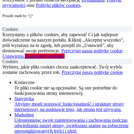
prywatności
oraz
Polityki plików cookies
.
Proudly made by
Cookies
Korzystamy z plików cookies, aby zapewnić Ci jak najlepsze
doświadczenie na naszym portalu. Kliknij „Akceptuj wszystko”,
jeśli wyrażasz na to zgodę, lub przejdź do „Ustawień”, aby
dostosować swoje preferencje.
Przeczytaj naszą politykę cookie
Ustawienia
Zaakceptuj wszystko
Cookies
Wybierz, jakie pliki cookies chcesz zaakceptować. Twój wybór
zostanie zachowany przez rok.
Przeczytaj naszą politykę cookie
Konieczne
Te pliki cookie nie są opcjonalne. Są one potrzebne do
funkcjonowania strony internetowej.
Statystyka
Abyśmy mogli poprawić funkcjonalność i strukturę strony
internetowej, na podstawie tego, jak strona jest używana.
Marketing
Udostępniając swoje zainteresowania i zachowania podczas
odwiedzania naszej strony, zwiększasz szansę na zobaczenie
spersonalizowanych treści i ofert.