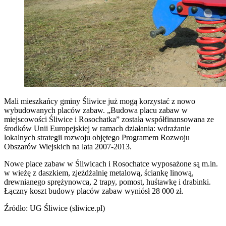
Mali mieszkańcy gminy Śliwice już mogą korzystać z nowo
wybudowanych placów zabaw. „Budowa placu zabaw w
miejscowości Śliwice i Rosochatka” została współfinansowana ze
środków Unii Europejskiej w ramach działania: wdrażanie
lokalnych strategii rozwoju objętego Programem Rozwoju
Obszarów Wiejskich na lata 2007-2013.
Nowe place zabaw w Śliwicach i Rosochatce wyposażone są m.in.
w wieżę z daszkiem, zjeżdżalnię metalową, ściankę linową,
drewnianego sprężynowca, 2 trapy, pomost, huśtawkę i drabinki.
Łączny koszt budowy placów zabaw wyniósł 28 000 zł.
Źródło: UG Śliwice (sliwice.pl)