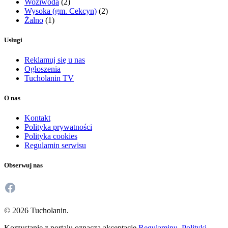
Woziwoda
(2)
Wysoka (gm. Cekcyn)
(2)
Żalno
(1)
Usługi
Reklamuj się u nas
Ogłoszenia
Tucholanin TV
O nas
Kontakt
Polityka prywatności
Polityka cookies
Regulamin serwisu
Obserwuj nas
Facebook
© 2026 Tucholanin.
Korzystanie z portalu oznacza akceptację
Regulaminu
,
Polityki