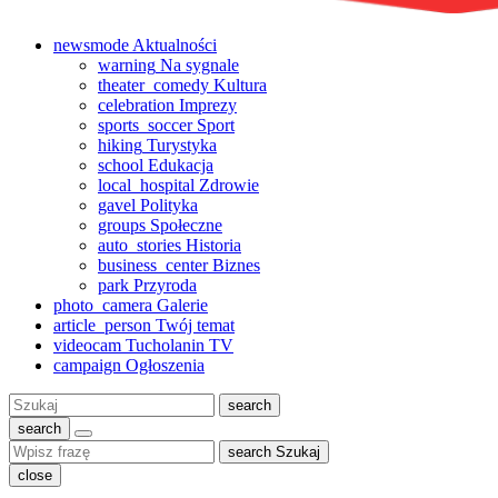
newsmode
Aktualności
warning
Na sygnale
theater_comedy
Kultura
celebration
Imprezy
sports_soccer
Sport
hiking
Turystyka
school
Edukacja
local_hospital
Zdrowie
gavel
Polityka
groups
Społeczne
auto_stories
Historia
business_center
Biznes
park
Przyroda
photo_camera
Galerie
article_person
Twój temat
videocam
Tucholanin TV
campaign
Ogłoszenia
Szukaj:
search
search
search
Szukaj
close