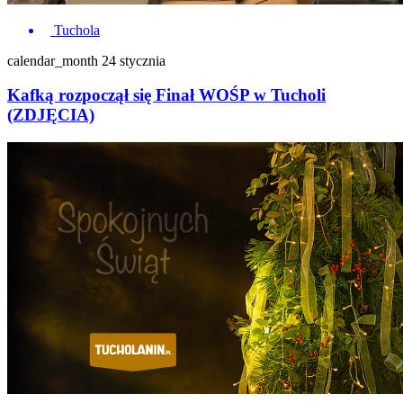
Tuchola
calendar_month
24 stycznia
Kafką rozpoczął się Finał WOŚP w Tucholi
(ZDJĘCIA)