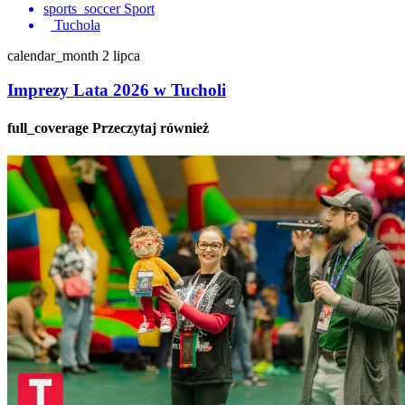
sports_soccer
Sport
Tuchola
calendar_month
2 lipca
Imprezy Lata 2026 w Tucholi
full_coverage
Przeczytaj również