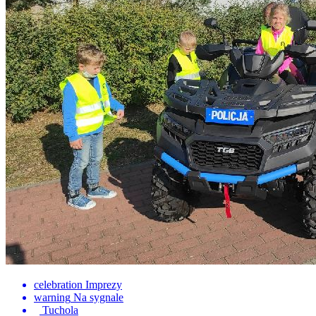
celebration
Imprezy
warning
Na sygnale
Tuchola