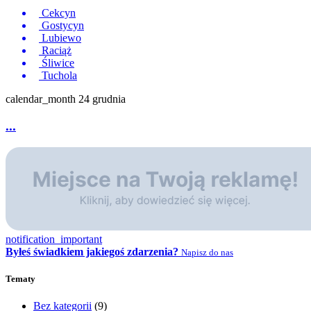
Cekcyn
Gostycyn
Lubiewo
Raciąż
Śliwice
Tuchola
calendar_month
24 grudnia
...
notification_important
Byłeś świadkiem jakiegoś zdarzenia?
Napisz do nas
Tematy
Bez kategorii
(9)