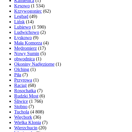
Kamienica
(1)
Kęsowo
(1 534)
Krzywogoniec
(62)
Legbąd
(49)
Lińsk
(14)
Lubiewo
(1 590)
Ludwichowo
(2)
Łyskowo
(9)
Mała Komorza
(4)
Mędromierz
(17)
Nowy Sumin
(5)
obwodnica
(1)
Okoniny Nadjeziorne
(1)
Olching
(1)
Piła
(7)
Przyrowa
(1)
Raciąż
(68)
Rosochatka
(7)
Rudzki Most
(6)
Śliwice
(1 766)
Stobno
(7)
Tuchola
(4 808)
Więcbork
(36)
Wielka Klonia
(7)
Wierzchucin
(20)