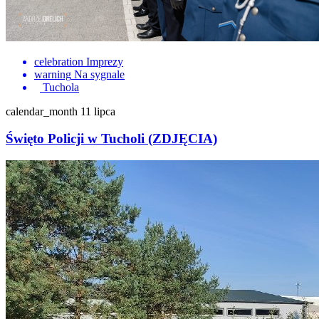
celebration
Imprezy
warning
Na sygnale
Tuchola
calendar_month
11 lipca
Święto Policji w Tucholi (ZDJĘCIA)