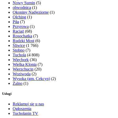
Nowy Sumin
(5)
obwodnica
(1)
Okoniny Nadjeziorne
(1)
Olching
(1)
Piła
(7)
Przyrowa
(1)
Raciąż
(68)
Rosochatka
(7)
Rudzki Most
(6)
Śliwice
(1 766)
Stobno
(7)
Tuchola
(4 808)
Więcbork
(36)
Wielka Klonia
(7)
Wierzchucin
(20)
Woziwoda
(2)
Wysoka (gm. Cekcyn)
(2)
Żalno
(1)
Usługi
Reklamuj się u nas
Ogłoszenia
Tucholanin TV