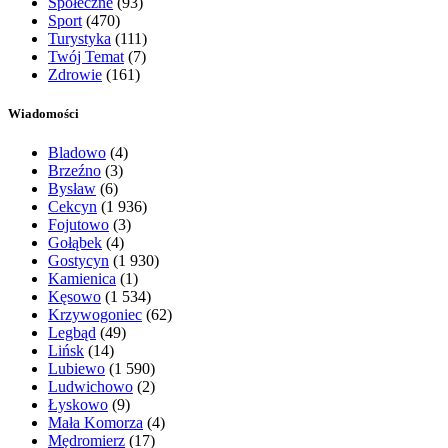
Społeczne
(93)
Sport
(470)
Turystyka
(111)
Twój Temat
(7)
Zdrowie
(161)
Wiadomości
Bladowo
(4)
Brzeźno
(3)
Bysław
(6)
Cekcyn
(1 936)
Fojutowo
(3)
Gołąbek
(4)
Gostycyn
(1 930)
Kamienica
(1)
Kęsowo
(1 534)
Krzywogoniec
(62)
Legbąd
(49)
Lińsk
(14)
Lubiewo
(1 590)
Ludwichowo
(2)
Łyskowo
(9)
Mała Komorza
(4)
Mędromierz
(17)