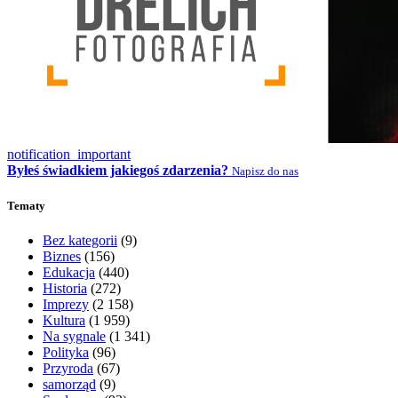
notification_important
Byłeś świadkiem jakiegoś zdarzenia?
Napisz do nas
Tematy
Bez kategorii
(9)
Biznes
(156)
Edukacja
(440)
Historia
(272)
Imprezy
(2 158)
Kultura
(1 959)
Na sygnale
(1 341)
Polityka
(96)
Przyroda
(67)
samorząd
(9)