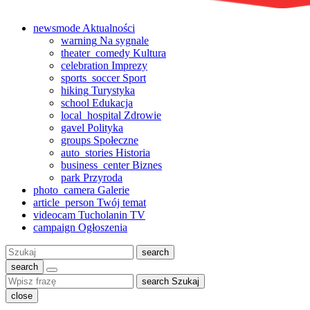
newsmode
Aktualności
warning
Na sygnale
theater_comedy
Kultura
celebration
Imprezy
sports_soccer
Sport
hiking
Turystyka
school
Edukacja
local_hospital
Zdrowie
gavel
Polityka
groups
Społeczne
auto_stories
Historia
business_center
Biznes
park
Przyroda
photo_camera
Galerie
article_person
Twój temat
videocam
Tucholanin TV
campaign
Ogłoszenia
Szukaj:
search
search
search
Szukaj
close