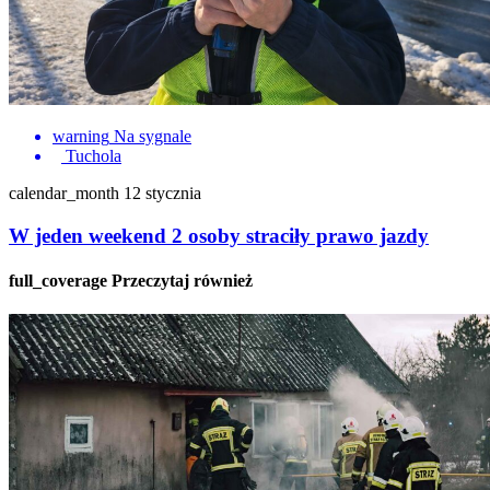
warning
Na sygnale
Tuchola
calendar_month
12 stycznia
W jeden weekend 2 osoby straciły prawo jazdy
full_coverage
Przeczytaj również