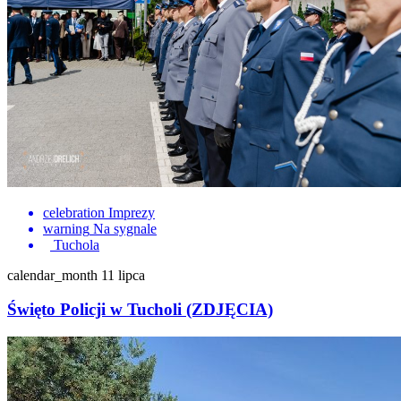
celebration
Imprezy
warning
Na sygnale
Tuchola
calendar_month
11 lipca
Święto Policji w Tucholi (ZDJĘCIA)