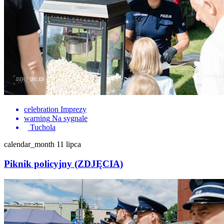
celebration
Imprezy
warning
Na sygnale
Tuchola
calendar_month
11 lipca
Piknik policyjny (ZDJĘCIA)