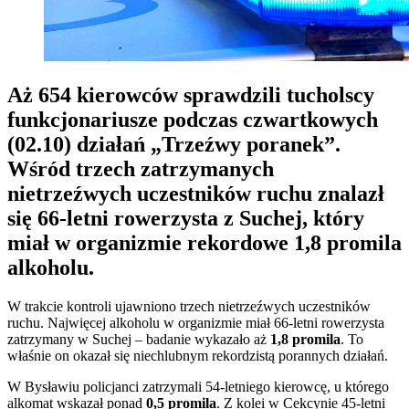
Aż 654 kierowców sprawdzili tucholscy
funkcjonariusze podczas czwartkowych
(02.10) działań „Trzeźwy poranek”.
Wśród trzech zatrzymanych
nietrzeźwych uczestników ruchu znalazł
się 66-letni rowerzysta z Suchej, który
miał w organizmie rekordowe 1,8 promila
alkoholu.
W trakcie kontroli ujawniono trzech nietrzeźwych uczestników
ruchu. Najwięcej alkoholu w organizmie miał 66-letni rowerzysta
zatrzymany w Suchej – badanie wykazało aż
1,8 promila
. To
właśnie on okazał się niechlubnym rekordzistą porannych działań.
W Bysławiu policjanci zatrzymali 54-letniego kierowcę, u którego
alkomat wskazał ponad
0,5 promila
. Z kolei w Cekcynie 45-letni