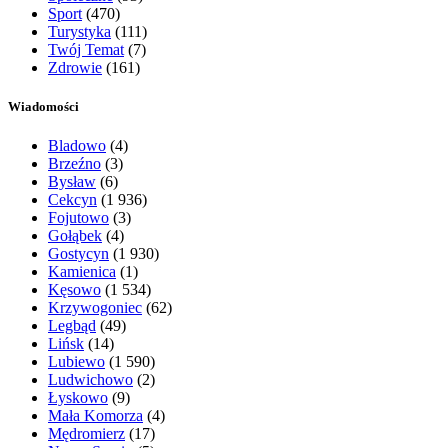
Sport
(470)
Turystyka
(111)
Twój Temat
(7)
Zdrowie
(161)
Wiadomości
Bladowo
(4)
Brzeźno
(3)
Bysław
(6)
Cekcyn
(1 936)
Fojutowo
(3)
Gołąbek
(4)
Gostycyn
(1 930)
Kamienica
(1)
Kęsowo
(1 534)
Krzywogoniec
(62)
Legbąd
(49)
Lińsk
(14)
Lubiewo
(1 590)
Ludwichowo
(2)
Łyskowo
(9)
Mała Komorza
(4)
Mędromierz
(17)