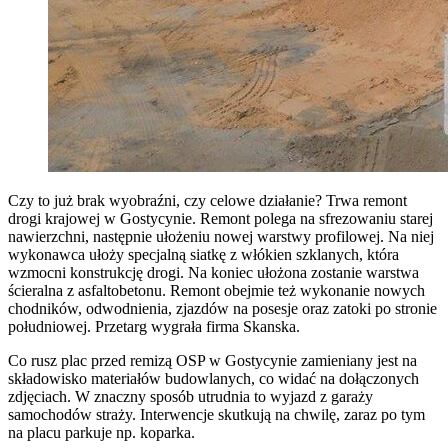
Czy to już brak wyobraźni, czy celowe działanie? Trwa remont
drogi krajowej w Gostycynie. Remont polega na sfrezowaniu starej
nawierzchni, następnie ułożeniu nowej warstwy profilowej. Na niej
wykonawca ułoży specjalną siatkę z włókien szklanych, która
wzmocni konstrukcję drogi.
Na koniec ułożona zostanie warstwa
ścieralna z asfaltobetonu. Remont obejmie też wykonanie nowych
chodników, odwodnienia, zjazdów na posesje oraz zatoki po stronie
południowej. Przetarg wygrała firma Skanska.
Co rusz plac przed remizą OSP w Gostycynie zamieniany jest na
składowisko materiałów budowlanych, co widać na dołączonych
zdjęciach. W znaczny sposób utrudnia to wyjazd z garaży
samochodów straży. Interwencje skutkują na chwilę, zaraz po tym
na placu parkuje np. koparka.