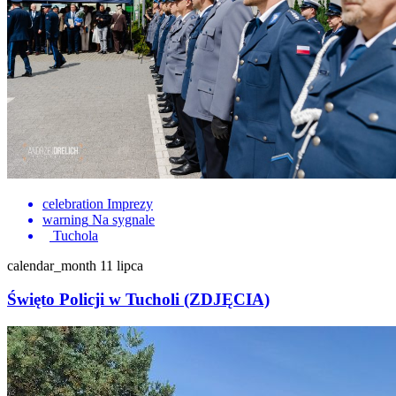
celebration
Imprezy
warning
Na sygnale
Tuchola
calendar_month
11 lipca
Święto Policji w Tucholi (ZDJĘCIA)