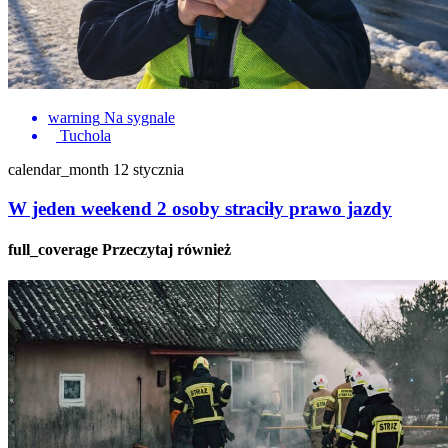
warning
Na sygnale
Tuchola
calendar_month
12 stycznia
W jeden weekend 2 osoby straciły prawo jazdy
full_coverage
Przeczytaj również