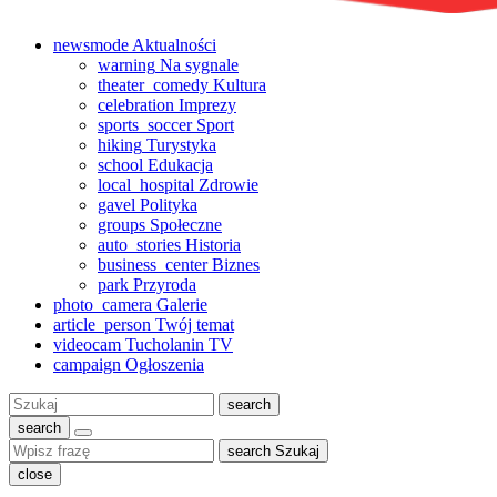
newsmode
Aktualności
warning
Na sygnale
theater_comedy
Kultura
celebration
Imprezy
sports_soccer
Sport
hiking
Turystyka
school
Edukacja
local_hospital
Zdrowie
gavel
Polityka
groups
Społeczne
auto_stories
Historia
business_center
Biznes
park
Przyroda
photo_camera
Galerie
article_person
Twój temat
videocam
Tucholanin TV
campaign
Ogłoszenia
Szukaj:
search
search
search
Szukaj
close