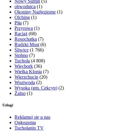
Nowy Sumin
(5)
obwodnica
(1)
Okoniny Nadjeziorne
(1)
Olching
(1)
Piła
(7)
Przyrowa
(1)
Raciąż
(68)
Rosochatka
(7)
Rudzki Most
(6)
Śliwice
(1 766)
Stobno
(7)
Tuchola
(4 808)
Więcbork
(36)
Wielka Klonia
(7)
Wierzchucin
(20)
Woziwoda
(2)
Wysoka (gm. Cekcyn)
(2)
Żalno
(1)
Usługi
Reklamuj się u nas
Ogłoszenia
Tucholanin TV