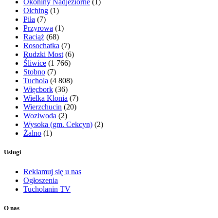
Okoniny Nadjeziorne
(1)
Olching
(1)
Piła
(7)
Przyrowa
(1)
Raciąż
(68)
Rosochatka
(7)
Rudzki Most
(6)
Śliwice
(1 766)
Stobno
(7)
Tuchola
(4 808)
Więcbork
(36)
Wielka Klonia
(7)
Wierzchucin
(20)
Woziwoda
(2)
Wysoka (gm. Cekcyn)
(2)
Żalno
(1)
Usługi
Reklamuj się u nas
Ogłoszenia
Tucholanin TV
O nas