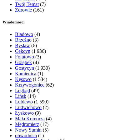
Twój Temat
(7)
Zdrowie
(161)
Wiadomości
Bladowo
(4)
Brzeźno
(3)
Bysław
(6)
Cekcyn
(1 936)
Fojutowo
(3)
Gołąbek
(4)
Gostycyn
(1 930)
Kamienica
(1)
Kęsowo
(1 534)
Krzywogoniec
(62)
Legbąd
(49)
Lińsk
(14)
Lubiewo
(1 590)
Ludwichowo
(2)
Łyskowo
(9)
Mała Komorza
(4)
Mędromierz
(17)
Nowy Sumin
(5)
obwodnica
(1)