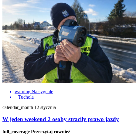
warning
Na sygnale
Tuchola
calendar_month
12 stycznia
W jeden weekend 2 osoby straciły prawo jazdy
full_coverage
Przeczytaj również