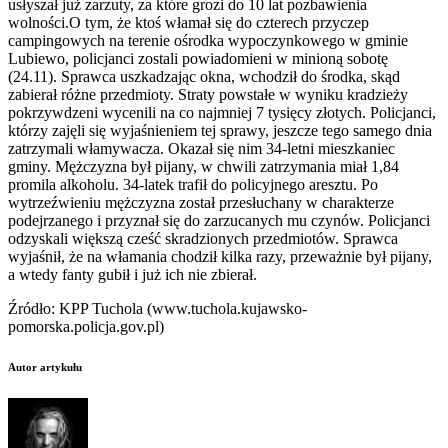
usłyszał już zarzuty, za które grozi do 10 lat pozbawienia
wolności.
O tym, że ktoś włamał się do czterech przyczep
campingowych na terenie ośrodka wypoczynkowego w gminie
Lubiewo, policjanci zostali powiadomieni w minioną sobotę
(24.11). Sprawca uszkadzając okna, wchodził do środka, skąd
zabierał różne przedmioty. Straty powstałe w wyniku kradzieży
pokrzywdzeni wycenili na co najmniej 7 tysięcy złotych. Policjanci,
którzy zajęli się wyjaśnieniem tej sprawy, jeszcze tego samego dnia
zatrzymali włamywacza. Okazał się nim 34-letni mieszkaniec
gminy. Mężczyzna był pijany, w chwili zatrzymania miał 1,84
promila alkoholu. 34-latek trafił do policyjnego aresztu. Po
wytrzeźwieniu mężczyzna został przesłuchany w charakterze
podejrzanego i przyznał się do zarzucanych mu czynów. Policjanci
odzyskali większą cześć skradzionych przedmiotów. Sprawca
wyjaśnił, że na włamania chodził kilka razy, przeważnie był pijany,
a wtedy fanty gubił i już ich nie zbierał.
Źródło: KPP Tuchola (www.tuchola.kujawsko-
pomorska.policja.gov.pl)
Autor artykułu