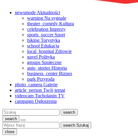
newsmode
Aktualności
warning
Na sygnale
theater_comedy
Kultura
celebration
Imprezy
sports_soccer
Sport
hiking
Turystyka
school
Edukacja
local_hospital
Zdrowie
gavel
Polityka
groups
Społeczne
auto_stories
Historia
business_center
Biznes
park
Przyroda
photo_camera
Galerie
article_person
Twój temat
videocam
Tucholanin TV
campaign
Ogłoszenia
Szukaj:
search
search
search
Szukaj
close