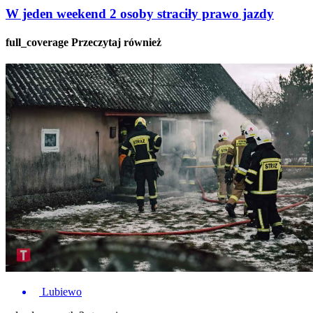
W jeden weekend 2 osoby straciły prawo jazdy
full_coverage
Przeczytaj również
Lubiewo