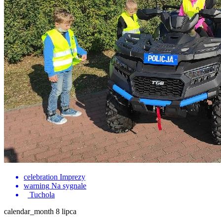
celebration
Imprezy
warning
Na sygnale
Tuchola
calendar_month
8 lipca