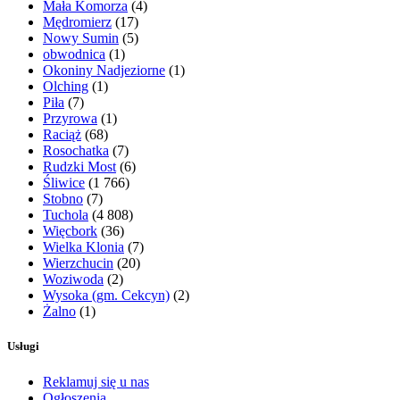
Mała Komorza
(4)
Mędromierz
(17)
Nowy Sumin
(5)
obwodnica
(1)
Okoniny Nadjeziorne
(1)
Olching
(1)
Piła
(7)
Przyrowa
(1)
Raciąż
(68)
Rosochatka
(7)
Rudzki Most
(6)
Śliwice
(1 766)
Stobno
(7)
Tuchola
(4 808)
Więcbork
(36)
Wielka Klonia
(7)
Wierzchucin
(20)
Woziwoda
(2)
Wysoka (gm. Cekcyn)
(2)
Żalno
(1)
Usługi
Reklamuj się u nas
Ogłoszenia