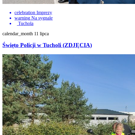
celebration
Imprezy
warning
Na sygnale
Tuchola
calendar_month
11 lipca
Święto Policji w Tucholi (ZDJĘCIA)