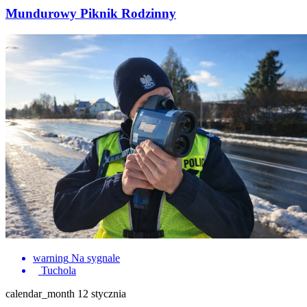
Mundurowy Piknik Rodzinny
warning
Na sygnale
Tuchola
calendar_month
12 stycznia