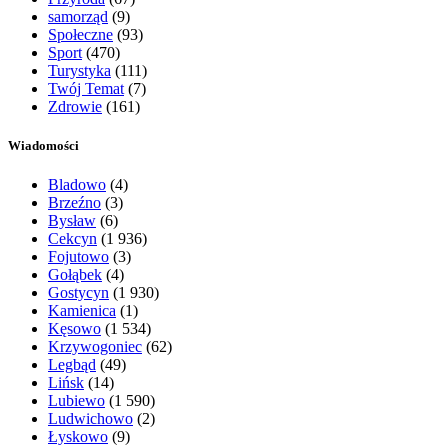
samorząd
(9)
Społeczne
(93)
Sport
(470)
Turystyka
(111)
Twój Temat
(7)
Zdrowie
(161)
Wiadomości
Bladowo
(4)
Brzeźno
(3)
Bysław
(6)
Cekcyn
(1 936)
Fojutowo
(3)
Gołąbek
(4)
Gostycyn
(1 930)
Kamienica
(1)
Kęsowo
(1 534)
Krzywogoniec
(62)
Legbąd
(49)
Lińsk
(14)
Lubiewo
(1 590)
Ludwichowo
(2)
Łyskowo
(9)