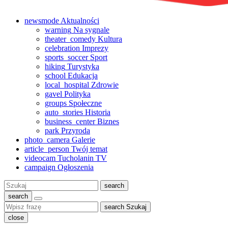
newsmode
Aktualności
warning
Na sygnale
theater_comedy
Kultura
celebration
Imprezy
sports_soccer
Sport
hiking
Turystyka
school
Edukacja
local_hospital
Zdrowie
gavel
Polityka
groups
Społeczne
auto_stories
Historia
business_center
Biznes
park
Przyroda
photo_camera
Galerie
article_person
Twój temat
videocam
Tucholanin TV
campaign
Ogłoszenia
Szukaj:
search
search
search
Szukaj
close