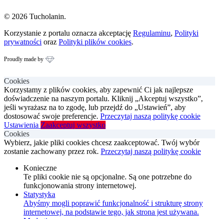
© 2026 Tucholanin.
Korzystanie z portalu oznacza akceptację
Regulaminu
,
Polityki
prywatności
oraz
Polityki plików cookies
.
Proudly made by
Cookies
Korzystamy z plików cookies, aby zapewnić Ci jak najlepsze
doświadczenie na naszym portalu. Kliknij „Akceptuj wszystko”,
jeśli wyrażasz na to zgodę, lub przejdź do „Ustawień”, aby
dostosować swoje preferencje.
Przeczytaj naszą politykę cookie
Ustawienia
Zaakceptuj wszystko
Cookies
Wybierz, jakie pliki cookies chcesz zaakceptować. Twój wybór
zostanie zachowany przez rok.
Przeczytaj naszą politykę cookie
Konieczne
Te pliki cookie nie są opcjonalne. Są one potrzebne do
funkcjonowania strony internetowej.
Statystyka
Abyśmy mogli poprawić funkcjonalność i strukturę strony
internetowej, na podstawie tego, jak strona jest używana.