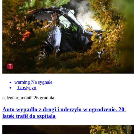
warning
Na sygnale
Gostycyn
calendar_month
26 grudnia
Auto wypadło z drogi i uderzyło w ogrodzenie. 20-
latek trafił do szpitala