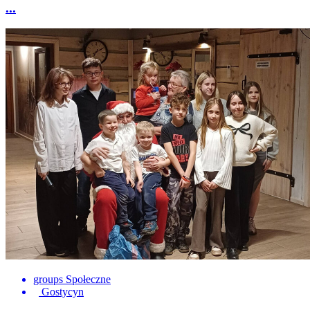
...
groups
Społeczne
Gostycyn