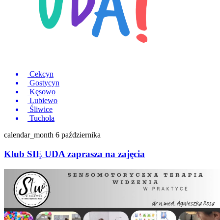
Cekcyn
Gostycyn
Kęsowo
Lubiewo
Śliwice
Tuchola
calendar_month
6 października
Klub SIĘ UDA zaprasza na zajęcia