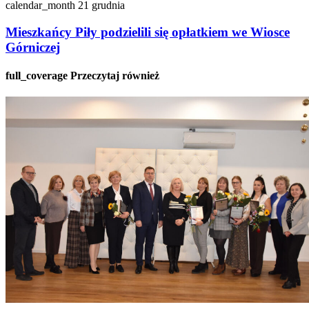
calendar_month
21 grudnia
Mieszkańcy Piły podzielili się opłatkiem we Wiosce
Górniczej
full_coverage
Przeczytaj również