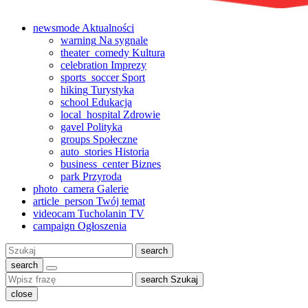
newsmode
Aktualności
warning
Na sygnale
theater_comedy
Kultura
celebration
Imprezy
sports_soccer
Sport
hiking
Turystyka
school
Edukacja
local_hospital
Zdrowie
gavel
Polityka
groups
Społeczne
auto_stories
Historia
business_center
Biznes
park
Przyroda
photo_camera
Galerie
article_person
Twój temat
videocam
Tucholanin TV
campaign
Ogłoszenia
Szukaj:
search
search
search
Szukaj
close