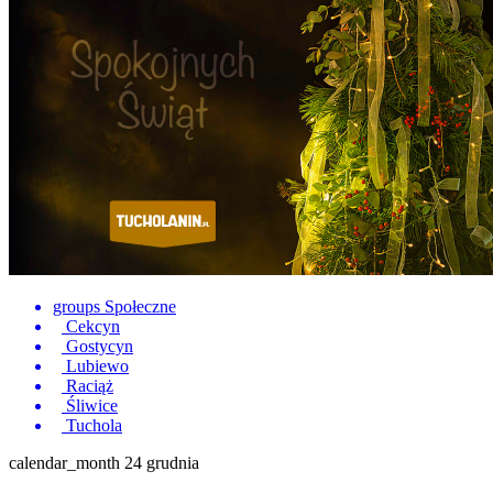
groups
Społeczne
Cekcyn
Gostycyn
Lubiewo
Raciąż
Śliwice
Tuchola
calendar_month
24 grudnia