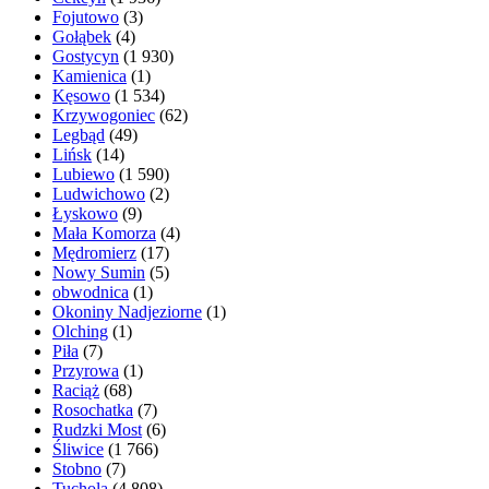
Fojutowo
(3)
Gołąbek
(4)
Gostycyn
(1 930)
Kamienica
(1)
Kęsowo
(1 534)
Krzywogoniec
(62)
Legbąd
(49)
Lińsk
(14)
Lubiewo
(1 590)
Ludwichowo
(2)
Łyskowo
(9)
Mała Komorza
(4)
Mędromierz
(17)
Nowy Sumin
(5)
obwodnica
(1)
Okoniny Nadjeziorne
(1)
Olching
(1)
Piła
(7)
Przyrowa
(1)
Raciąż
(68)
Rosochatka
(7)
Rudzki Most
(6)
Śliwice
(1 766)
Stobno
(7)
Tuchola
(4 808)