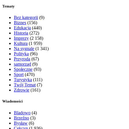
Tematy
Bez kategorii
(9)
Biznes
(156)
Edukacja
(440)
Historia
(272)
Imprezy
(2 158)
Kultura
(1 959)
Na sygnale
(1 341)
Polityka
(96)
Przyroda
(67)
samorząd
(9)
Społeczne
(93)
Sport
(470)
Turystyka
(111)
Twój Temat
(7)
Zdrowie
(161)
Wiadomości
Bladowo
(4)
Brzeźno
(3)
Bysław
(6)
Cekcyn
(1 936)