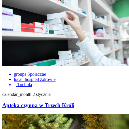
groups
Społeczne
local_hospital
Zdrowie
Tuchola
calendar_month
2 stycznia
Apteka czynna w Trzech Króli