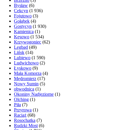
Brzeźno
(3)
Bysław
(6)
Cekcyn
(1 936)
Fojutowo
(3)
Gołąbek
(4)
Gostycyn
(1 930)
Kamienica
(1)
Kęsowo
(1 534)
Krzywogoniec
(62)
Legbąd
(49)
Lińsk
(14)
Lubiewo
(1 590)
Ludwichowo
(2)
Łyskowo
(9)
Mała Komorza
(4)
Mędromierz
(17)
Nowy Sumin
(5)
obwodnica
(1)
Okoniny Nadjeziorne
(1)
Olching
(1)
Piła
(7)
Przyrowa
(1)
Raciąż
(68)
Rosochatka
(7)
Rudzki Most
(6)