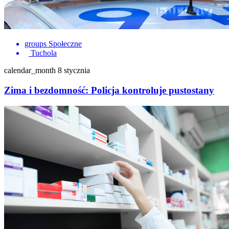
groups
Społeczne
Tuchola
calendar_month
8 stycznia
Zima i bezdomność: Policja kontroluje pustostany