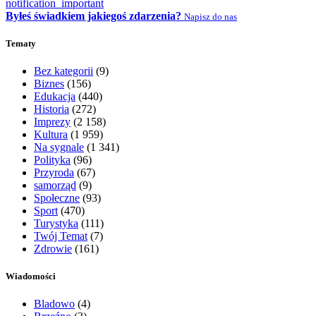
notification_important
Byłeś świadkiem jakiegoś zdarzenia?
Napisz do nas
Tematy
Bez kategorii
(9)
Biznes
(156)
Edukacja
(440)
Historia
(272)
Imprezy
(2 158)
Kultura
(1 959)
Na sygnale
(1 341)
Polityka
(96)
Przyroda
(67)
samorząd
(9)
Społeczne
(93)
Sport
(470)
Turystyka
(111)
Twój Temat
(7)
Zdrowie
(161)
Wiadomości
Bladowo
(4)