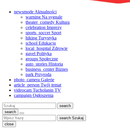
newsmode
Aktualności
warning
Na sygnale
theater_comedy
Kultura
celebration
Imprezy
sports_soccer
Sport
hiking
Turystyka
school
Edukacja
local_hospital
Zdrowie
gavel
Polityka
groups
Społeczne
auto_stories
Historia
business_center
Biznes
park
Przyroda
photo_camera
Galerie
article_person
Twój temat
videocam
Tucholanin TV
campaign
Ogłoszenia
Szukaj:
search
search
search
Szukaj
close