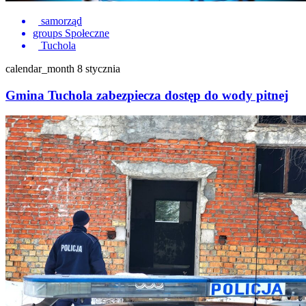
samorząd
groups
Społeczne
Tuchola
calendar_month
8 stycznia
Gmina Tuchola zabezpiecza dostęp do wody pitnej