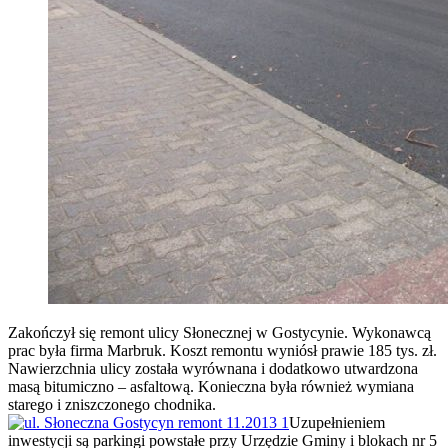
Zakończył się remont ulicy Słonecznej w Gostycynie. Wykonawcą
prac była firma Marbruk. Koszt remontu wyniósł prawie 185 tys. zł.
Nawierzchnia ulicy została wyrównana i dodatkowo utwardzona
masą bitumiczno – asfaltową.
Konieczna była również wymiana
starego i zniszczonego chodnika.
Uzupełnieniem
inwestycji są parkingi powstałe przy Urzędzie Gminy i blokach nr 5