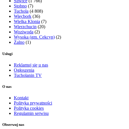
Śliwice
(1 766)
Stobno
(7)
Tuchola
(4 808)
Więcbork
(36)
Wielka Klonia
(7)
Wierzchucin
(20)
Woziwoda
(2)
Wysoka (gm. Cekcyn)
(2)
Żalno
(1)
Usługi
Reklamuj się u nas
Ogłoszenia
Tucholanin TV
O nas
Kontakt
Polityka prywatności
Polityka cookies
Regulamin serwisu
Obserwuj nas