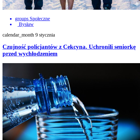
groups
Społeczne
Bysław
calendar_month
9 stycznia
Czujność policjantów z Cekcyna. Uchronili seniorkę
przed wychłodzeniem