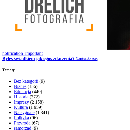
notification_important
Byłeś świadkiem jakiegoś zdarzenia?
Napisz do nas
Tematy
Bez kategorii
(9)
Biznes
(156)
Edukacja
(440)
Historia
(272)
Imprezy
(2 158)
Kultura
(1 959)
Na sygnale
(1 341)
Polityka
(96)
Przyroda
(67)
samorząd
(9)