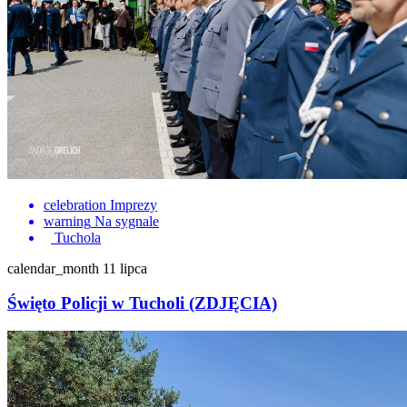
celebration
Imprezy
warning
Na sygnale
Tuchola
calendar_month
11 lipca
Święto Policji w Tucholi (ZDJĘCIA)