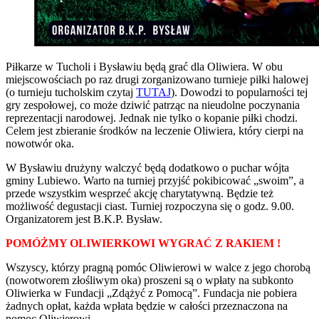
Piłkarze w Tucholi i Bysławiu będą grać dla Oliwiera. W obu
miejscowościach po raz drugi zorganizowano turnieje piłki halowej
(o turnieju tucholskim czytaj
TUTAJ
). Dowodzi to popularności tej
gry zespołowej, co może dziwić patrząc na nieudolne poczynania
reprezentacji narodowej. Jednak nie tylko o kopanie piłki chodzi.
Celem jest zbieranie środków na leczenie Oliwiera, który cierpi na
nowotwór oka.
W Bysławiu drużyny walczyć będą dodatkowo o puchar wójta
gminy Lubiewo. Warto na turniej przyjść pokibicować „swoim”, a
przede wszystkim wesprzeć akcję charytatywną. Będzie też
możliwość degustacji ciast. Turniej rozpoczyna się o godz. 9.00.
Organizatorem jest B.K.P. Bysław.
POMÓŻMY OLIWIERKOWI WYGRAĆ Z RAKIEM !
Wszyscy, którzy pragną pomóc Oliwierowi w walce z jego chorobą
(nowotworem złośliwym oka) proszeni są o wpłaty na subkonto
Oliwierka w Fundacji „Zdążyć z Pomocą”. Fundacja nie pobiera
żadnych opłat, każda wpłata będzie w całości przeznaczona na
pomoc Oliwierowi.