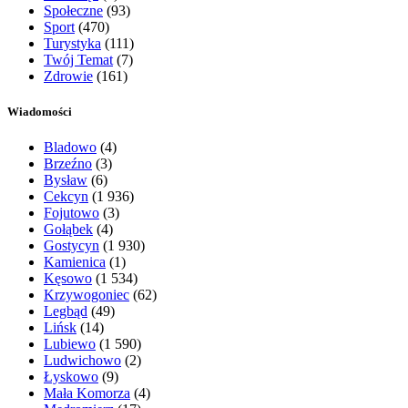
Społeczne
(93)
Sport
(470)
Turystyka
(111)
Twój Temat
(7)
Zdrowie
(161)
Wiadomości
Bladowo
(4)
Brzeźno
(3)
Bysław
(6)
Cekcyn
(1 936)
Fojutowo
(3)
Gołąbek
(4)
Gostycyn
(1 930)
Kamienica
(1)
Kęsowo
(1 534)
Krzywogoniec
(62)
Legbąd
(49)
Lińsk
(14)
Lubiewo
(1 590)
Ludwichowo
(2)
Łyskowo
(9)
Mała Komorza
(4)