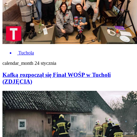
Tuchola
calendar_month
24 stycznia
Kafką rozpoczął się Finał WOŚP w Tucholi
(ZDJĘCIA)