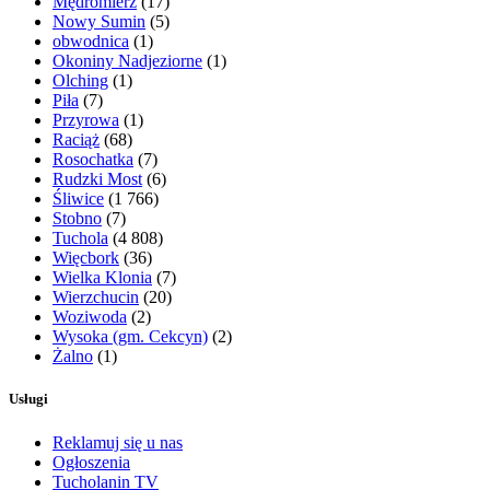
Mędromierz
(17)
Nowy Sumin
(5)
obwodnica
(1)
Okoniny Nadjeziorne
(1)
Olching
(1)
Piła
(7)
Przyrowa
(1)
Raciąż
(68)
Rosochatka
(7)
Rudzki Most
(6)
Śliwice
(1 766)
Stobno
(7)
Tuchola
(4 808)
Więcbork
(36)
Wielka Klonia
(7)
Wierzchucin
(20)
Woziwoda
(2)
Wysoka (gm. Cekcyn)
(2)
Żalno
(1)
Usługi
Reklamuj się u nas
Ogłoszenia
Tucholanin TV