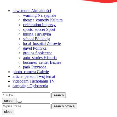
newsmode
Aktualności
warning
Na sygnale
theater_comedy
Kultura
celebration
Imprezy
sports_soccer
Sport
hiking
Turystyka
school
Edukacja
local_hospital
Zdrowie
gavel
Polityka
groups
Społeczne
auto_stories
Historia
business_center
Biznes
park
Przyroda
photo_camera
Galerie
article_person
Twój temat
videocam
Tucholanin TV
campaign
Ogłoszenia
Szukaj:
search
search
search
Szukaj
close