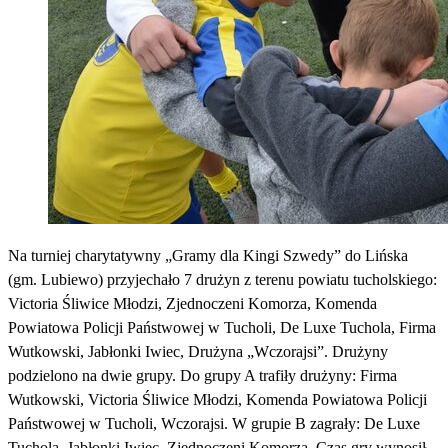
Na turniej charytatywny „Gramy dla Kingi Szwedy” do Lińska
(gm. Lubiewo) przyjechało 7 drużyn z terenu powiatu tucholskiego:
Victoria Śliwice Młodzi, Zjednoczeni Komorza, Komenda
Powiatowa Policji Państwowej w Tucholi, De Luxe Tuchola, Firma
Wutkowski, Jabłonki Iwiec, Drużyna „Wczorajsi”.
Drużyny
podzielono na dwie grupy. Do grupy A trafiły drużyny: Firma
Wutkowski, Victoria Śliwice Młodzi, Komenda Powiatowa Policji
Państwowej w Tucholi, Wczorajsi. W grupie B zagrały: De Luxe
Tuchola, Jabłonki Iwiec, Zjednoczeni Komorza. Czas gry wynosił