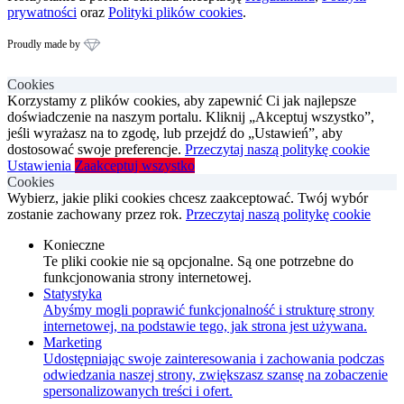
prywatności
oraz
Polityki plików cookies
.
Proudly made by
Cookies
Korzystamy z plików cookies, aby zapewnić Ci jak najlepsze
doświadczenie na naszym portalu. Kliknij „Akceptuj wszystko”,
jeśli wyrażasz na to zgodę, lub przejdź do „Ustawień”, aby
dostosować swoje preferencje.
Przeczytaj naszą politykę cookie
Ustawienia
Zaakceptuj wszystko
Cookies
Wybierz, jakie pliki cookies chcesz zaakceptować. Twój wybór
zostanie zachowany przez rok.
Przeczytaj naszą politykę cookie
Konieczne
Te pliki cookie nie są opcjonalne. Są one potrzebne do
funkcjonowania strony internetowej.
Statystyka
Abyśmy mogli poprawić funkcjonalność i strukturę strony
internetowej, na podstawie tego, jak strona jest używana.
Marketing
Udostępniając swoje zainteresowania i zachowania podczas
odwiedzania naszej strony, zwiększasz szansę na zobaczenie
spersonalizowanych treści i ofert.