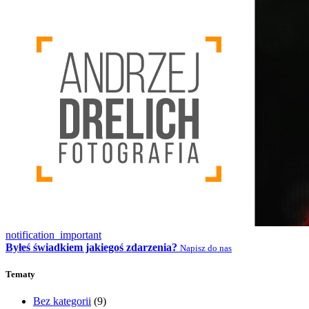
notification_important
Byłeś świadkiem jakiegoś zdarzenia?
Napisz do nas
Tematy
Bez kategorii
(9)