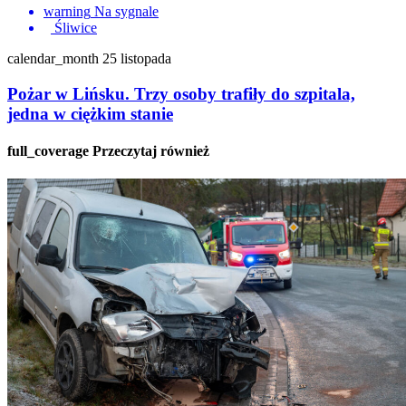
warning
Na sygnale
Śliwice
calendar_month
25 listopada
Pożar w Lińsku. Trzy osoby trafiły do szpitala,
jedna w ciężkim stanie
full_coverage
Przeczytaj również