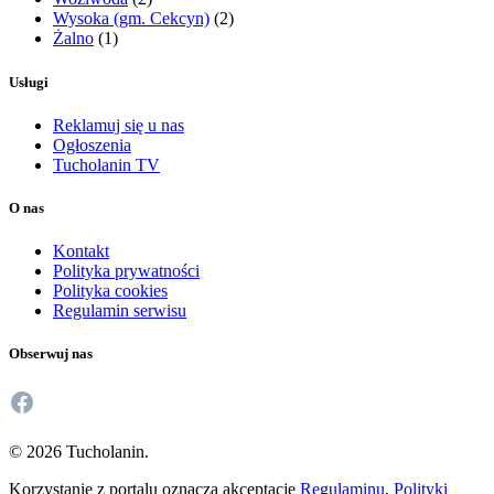
Wysoka (gm. Cekcyn)
(2)
Żalno
(1)
Usługi
Reklamuj się u nas
Ogłoszenia
Tucholanin TV
O nas
Kontakt
Polityka prywatności
Polityka cookies
Regulamin serwisu
Obserwuj nas
Facebook
© 2026 Tucholanin.
Korzystanie z portalu oznacza akceptację
Regulaminu
,
Polityki