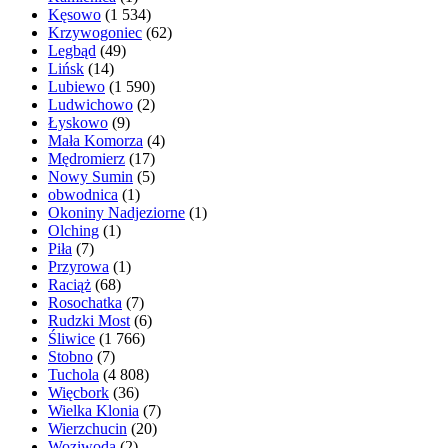
Kęsowo
(1 534)
Krzywogoniec
(62)
Legbąd
(49)
Lińsk
(14)
Lubiewo
(1 590)
Ludwichowo
(2)
Łyskowo
(9)
Mała Komorza
(4)
Mędromierz
(17)
Nowy Sumin
(5)
obwodnica
(1)
Okoniny Nadjeziorne
(1)
Olching
(1)
Piła
(7)
Przyrowa
(1)
Raciąż
(68)
Rosochatka
(7)
Rudzki Most
(6)
Śliwice
(1 766)
Stobno
(7)
Tuchola
(4 808)
Więcbork
(36)
Wielka Klonia
(7)
Wierzchucin
(20)
Woziwoda
(2)