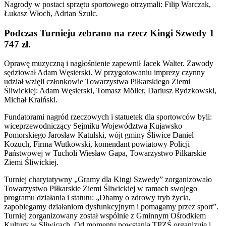
Nagrody w postaci sprzętu sportowego otrzymali: Filip Warczak,
Łukasz Włoch, Adrian Szulc.
Podczas Turnieju zebrano na rzecz Kingi Szwedy 1
747 zł.
Oprawę muzyczną i nagłośnienie zapewnił Jacek Walter. Zawody
sędziował Adam Węsierski. W przygotowaniu imprezy czynny
udział wzięli członkowie Towarzystwa Piłkarskiego Ziemi
Śliwickiej: Adam Węsierski, Tomasz Möller, Dariusz Rydzkowski,
Michał Kraiński.
Fundatorami nagród rzeczowych i statuetek dla sportowców byli:
wiceprzewodniczący Sejmiku Województwa Kujawsko
Pomorskiego Jarosław Katulski, wójt gminy Śliwice Daniel
Kożuch, Firma Wutkowski, komendant powiatowy Policji
Państwowej w Tucholi Wiesław Gapa, Towarzystwo Piłkarskie
Ziemi Śliwickiej.
Turniej charytatywny „Gramy dla Kingi Szwedy” zorganizowało
Towarzystwo Piłkarskie Ziemi Śliwickiej w ramach swojego
programu działania i statutu: „Dbamy o zdrowy tryb życia,
zapobiegamy działaniom dysfunkcyjnym i pomagamy przez sport”.
Turniej zorganizowany został wspólnie z Gminnym Ośrodkiem
Kultury w Śliwicach. Od momentu powstania TPZŚ organizuje i