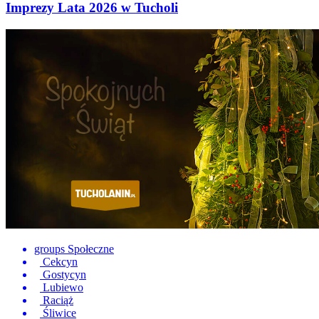
Imprezy Lata 2026 w Tucholi
groups
Społeczne
Cekcyn
Gostycyn
Lubiewo
Raciąż
Śliwice