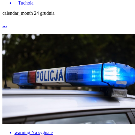
Tuchola
calendar_month
24 grudnia
...
warning
Na sygnale