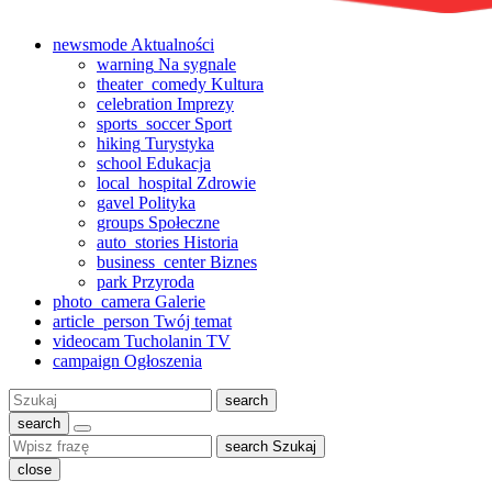
newsmode
Aktualności
warning
Na sygnale
theater_comedy
Kultura
celebration
Imprezy
sports_soccer
Sport
hiking
Turystyka
school
Edukacja
local_hospital
Zdrowie
gavel
Polityka
groups
Społeczne
auto_stories
Historia
business_center
Biznes
park
Przyroda
photo_camera
Galerie
article_person
Twój temat
videocam
Tucholanin TV
campaign
Ogłoszenia
Szukaj:
search
search
search
Szukaj
close