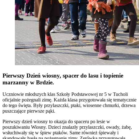
Pierwszy Dzień wiosny, spacer do lasu i topienie
marzanny w Brdzie.
Uczniowie młodszych klas Szkoły Podstawowej nr 5 w Tucholi
oficjalnie pożegnali zimę. Każda klasa przygotowała się tematycznie
do tego święta. Były przylaszczki, ptaki, wiosenne chmurki, drzewa
puszczające pierwsze pąki.
Pierwszy dzień wiosny to okazja do spaceru po lesie w
poszukiwaniu Wiosny. Dzieci znalazły przylaszczki, owady, żabę,
wsłuchiwały się w śpiew ptaków. Same również śpiewały i
skandowały hasła na pożegnanie zimy. Zerówka przygotowała