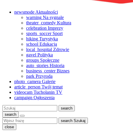
newsmode
Aktualności
warning
Na sygnale
theater_comedy
Kultura
celebration
Imprezy
sports_soccer
Sport
hiking
Turystyka
school
Edukacja
local_hospital
Zdrowie
gavel
Polityka
groups
Społeczne
auto_stories
Historia
business_center
Biznes
park
Przyroda
photo_camera
Galerie
article_person
Twój temat
videocam
Tucholanin TV
campaign
Ogłoszenia
Szukaj:
search
search
search
Szukaj
close