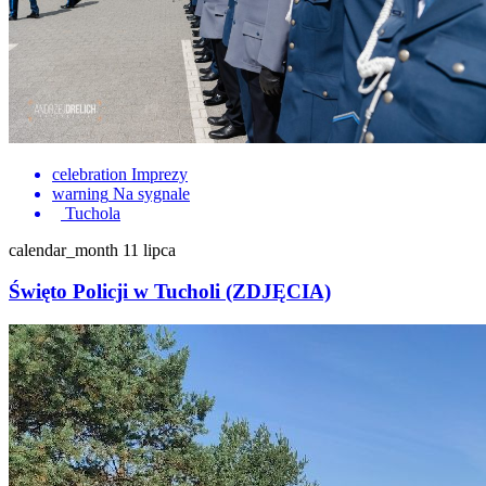
celebration
Imprezy
warning
Na sygnale
Tuchola
calendar_month
11 lipca
Święto Policji w Tucholi (ZDJĘCIA)