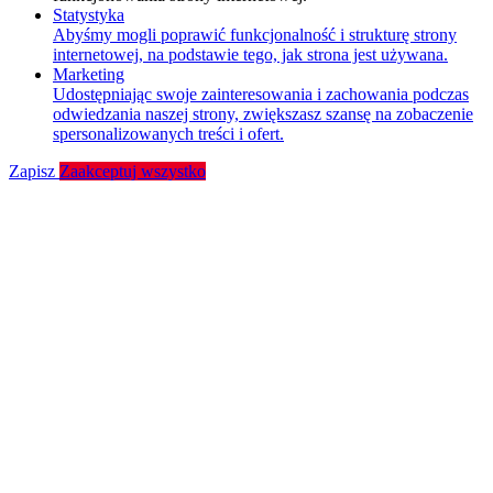
Statystyka
Abyśmy mogli poprawić funkcjonalność i strukturę strony
internetowej, na podstawie tego, jak strona jest używana.
Marketing
Udostępniając swoje zainteresowania i zachowania podczas
odwiedzania naszej strony, zwiększasz szansę na zobaczenie
spersonalizowanych treści i ofert.
Zapisz
Zaakceptuj wszystko