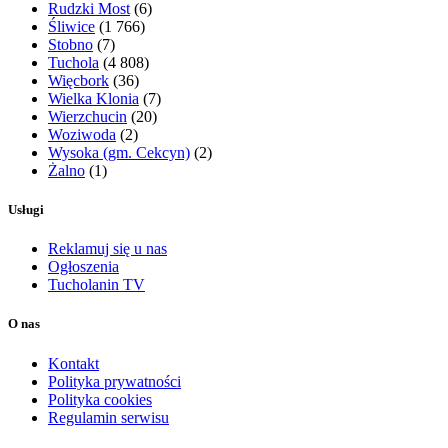
Rudzki Most
(6)
Śliwice
(1 766)
Stobno
(7)
Tuchola
(4 808)
Więcbork
(36)
Wielka Klonia
(7)
Wierzchucin
(20)
Woziwoda
(2)
Wysoka (gm. Cekcyn)
(2)
Żalno
(1)
Usługi
Reklamuj się u nas
Ogłoszenia
Tucholanin TV
O nas
Kontakt
Polityka prywatności
Polityka cookies
Regulamin serwisu