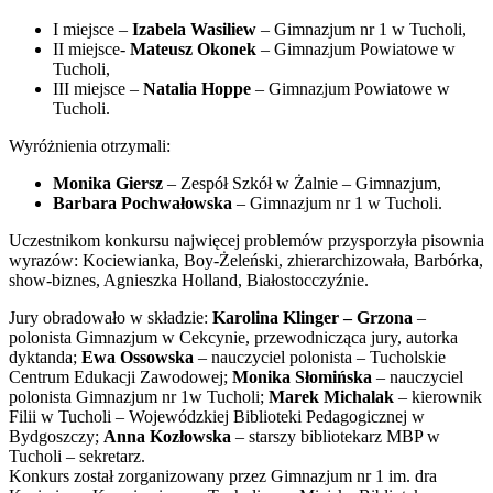
I miejsce –
Izabela Wasiliew
– Gimnazjum nr 1 w Tucholi,
II miejsce-
Mateusz Okonek
– Gimnazjum Powiatowe w
Tucholi,
III miejsce –
Natalia Hoppe
– Gimnazjum Powiatowe w
Tucholi.
Wyróżnienia otrzymali:
Monika Giersz
– Zespół Szkół w Żalnie – Gimnazjum,
Barbara Pochwałowska
– Gimnazjum nr 1 w Tucholi.
Uczestnikom konkursu najwięcej problemów przysporzyła pisownia
wyrazów: Kociewianka, Boy-Żeleński, zhierarchizowała, Barbórka,
show-biznes, Agnieszka Holland, Białostocczyźnie.
Jury obradowało w składzie:
Karolina Klinger – Grzona
–
polonista Gimnazjum w Cekcynie, przewodnicząca jury, autorka
dyktanda;
Ewa Ossowska
– nauczyciel polonista – Tucholskie
Centrum Edukacji Zawodowej;
Monika Słomińska
– nauczyciel
polonista Gimnazjum nr 1w Tucholi;
Marek Michalak
– kierownik
Filii w Tucholi – Wojewódzkiej Biblioteki Pedagogicznej w
Bydgoszczy;
Anna Kozłowska
– starszy bibliotekarz MBP w
Tucholi – sekretarz.
Konkurs został zorganizowany przez Gimnazjum nr 1 im. dra