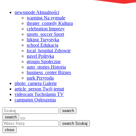
newsmode
Aktualności
warning
Na sygnale
theater_comedy
Kultura
celebration
Imprezy
sports_soccer
Sport
hiking
Turystyka
school
Edukacja
local_hospital
Zdrowie
gavel
Polityka
groups
Społeczne
auto_stories
Historia
business_center
Biznes
park
Przyroda
photo_camera
Galerie
article_person
Twój temat
videocam
Tucholanin TV
campaign
Ogłoszenia
Szukaj:
search
search
search
Szukaj
close