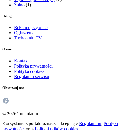
Żalno
(1)
Usługi
Reklamuj się u nas
Ogłoszenia
Tucholanin TV
O nas
Kontakt
Polityka prywatności
Polityka cookies
Regulamin serwisu
Obserwuj nas
Facebook
© 2026 Tucholanin.
Korzystanie z portalu oznacza akceptację
Regulaminu
,
Polityki
prywatności
oraz
Polityki plików cookies
.