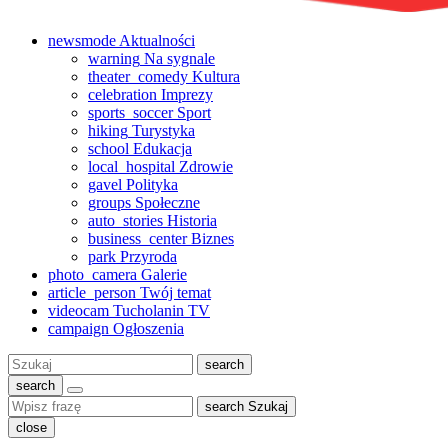
newsmode
Aktualności
warning
Na sygnale
theater_comedy
Kultura
celebration
Imprezy
sports_soccer
Sport
hiking
Turystyka
school
Edukacja
local_hospital
Zdrowie
gavel
Polityka
groups
Społeczne
auto_stories
Historia
business_center
Biznes
park
Przyroda
photo_camera
Galerie
article_person
Twój temat
videocam
Tucholanin TV
campaign
Ogłoszenia
Szukaj:
search
search
search
Szukaj
close