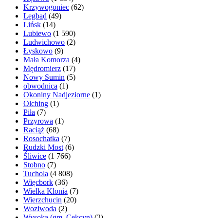
Krzywogoniec
(62)
Legbąd
(49)
Lińsk
(14)
Lubiewo
(1 590)
Ludwichowo
(2)
Łyskowo
(9)
Mała Komorza
(4)
Mędromierz
(17)
Nowy Sumin
(5)
obwodnica
(1)
Okoniny Nadjeziorne
(1)
Olching
(1)
Piła
(7)
Przyrowa
(1)
Raciąż
(68)
Rosochatka
(7)
Rudzki Most
(6)
Śliwice
(1 766)
Stobno
(7)
Tuchola
(4 808)
Więcbork
(36)
Wielka Klonia
(7)
Wierzchucin
(20)
Woziwoda
(2)
Wysoka (gm. Cekcyn)
(2)