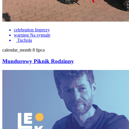
celebration
Imprezy
warning
Na sygnale
Tuchola
calendar_month
8 lipca
Mundurowy Piknik Rodzinny