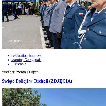
celebration
Imprezy
warning
Na sygnale
Tuchola
calendar_month
11 lipca
Święto Policji w Tucholi (ZDJĘCIA)