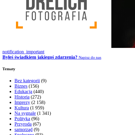
notification_important
Byłeś świadkiem jakiegoś zdarzenia?
Napisz do nas
Tematy
Bez kategorii
(9)
Biznes
(156)
Edukacja
(440)
Historia
(272)
Imprezy
(2 158)
Kultura
(1 959)
Na sygnale
(1 341)
Polityka
(96)
Przyroda
(67)
samorząd
(9)
Społeczne
(93)