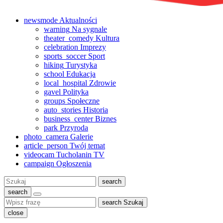
newsmode
Aktualności
warning
Na sygnale
theater_comedy
Kultura
celebration
Imprezy
sports_soccer
Sport
hiking
Turystyka
school
Edukacja
local_hospital
Zdrowie
gavel
Polityka
groups
Społeczne
auto_stories
Historia
business_center
Biznes
park
Przyroda
photo_camera
Galerie
article_person
Twój temat
videocam
Tucholanin TV
campaign
Ogłoszenia
Szukaj:
search
search
search
Szukaj
close