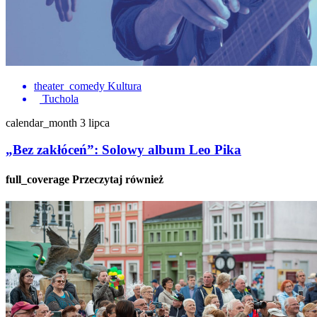
theater_comedy
Kultura
Tuchola
calendar_month
3 lipca
„Bez zakłóceń”: Solowy album Leo Pika
full_coverage
Przeczytaj również