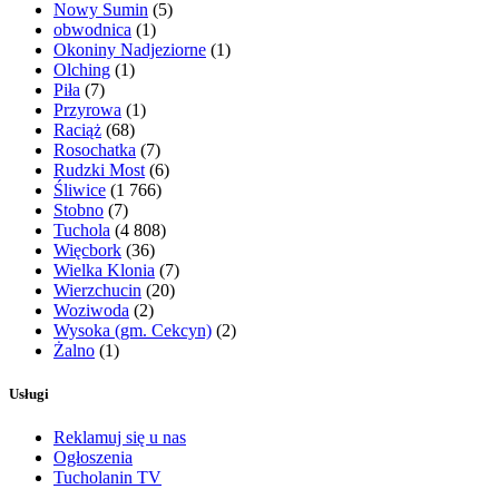
Nowy Sumin
(5)
obwodnica
(1)
Okoniny Nadjeziorne
(1)
Olching
(1)
Piła
(7)
Przyrowa
(1)
Raciąż
(68)
Rosochatka
(7)
Rudzki Most
(6)
Śliwice
(1 766)
Stobno
(7)
Tuchola
(4 808)
Więcbork
(36)
Wielka Klonia
(7)
Wierzchucin
(20)
Woziwoda
(2)
Wysoka (gm. Cekcyn)
(2)
Żalno
(1)
Usługi
Reklamuj się u nas
Ogłoszenia
Tucholanin TV