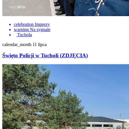
celebration
Imprezy
warning
Na sygnale
Tuchola
calendar_month
11 lipca
Święto Policji w Tucholi (ZDJĘCIA)