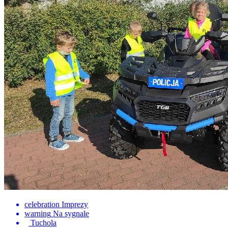
celebration
Imprezy
warning
Na sygnale
Tuchola