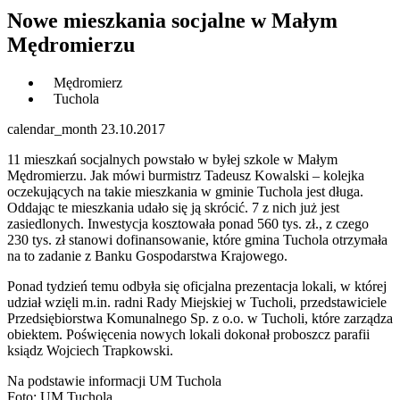
Nowe mieszkania socjalne w Małym
Mędromierzu
Mędromierz
Tuchola
calendar_month
23.10.2017
11 mieszkań socjalnych powstało w byłej szkole w Małym
Mędromierzu. Jak mówi burmistrz Tadeusz Kowalski – kolejka
oczekujących na takie mieszkania w gminie Tuchola jest długa.
Oddając te mieszkania udało się ją skrócić. 7 z nich już jest
zasiedlonych. Inwestycja kosztowała ponad 560 tys. zł.
, z czego
230 tys. zł stanowi dofinansowanie, które gmina Tuchola otrzymała
na to zadanie z Banku Gospodarstwa Krajowego.
Ponad tydzień temu odbyła się oficjalna prezentacja lokali, w której
udział wzięli m.in. radni Rady Miejskiej w Tucholi, przedstawiciele
Przedsiębiorstwa Komunalnego Sp. z o.o. w Tucholi, które zarządza
obiektem. Poświęcenia nowych lokali dokonał proboszcz parafii
ksiądz Wojciech Trapkowski.
Na podstawie informacji UM Tuchola
Foto: UM Tuchola