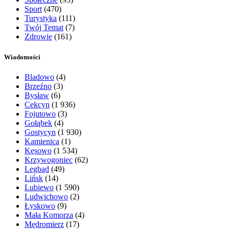
Sport
(470)
Turystyka
(111)
Twój Temat
(7)
Zdrowie
(161)
Wiadomości
Bladowo
(4)
Brzeźno
(3)
Bysław
(6)
Cekcyn
(1 936)
Fojutowo
(3)
Gołąbek
(4)
Gostycyn
(1 930)
Kamienica
(1)
Kęsowo
(1 534)
Krzywogoniec
(62)
Legbąd
(49)
Lińsk
(14)
Lubiewo
(1 590)
Ludwichowo
(2)
Łyskowo
(9)
Mała Komorza
(4)
Mędromierz
(17)