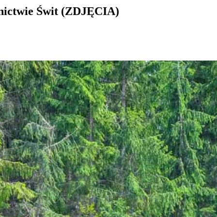
nictwie Świt (ZDJĘCIA)