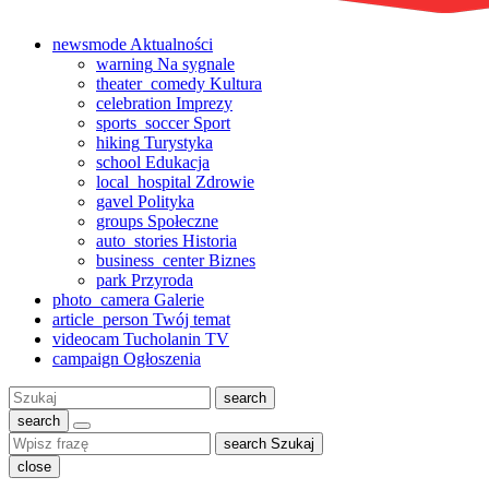
newsmode
Aktualności
warning
Na sygnale
theater_comedy
Kultura
celebration
Imprezy
sports_soccer
Sport
hiking
Turystyka
school
Edukacja
local_hospital
Zdrowie
gavel
Polityka
groups
Społeczne
auto_stories
Historia
business_center
Biznes
park
Przyroda
photo_camera
Galerie
article_person
Twój temat
videocam
Tucholanin TV
campaign
Ogłoszenia
Szukaj:
search
search
search
Szukaj
close