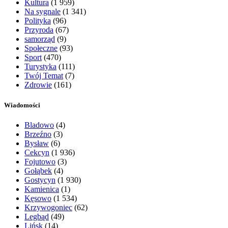
Kultura
(1 959)
Na sygnale
(1 341)
Polityka
(96)
Przyroda
(67)
samorząd
(9)
Społeczne
(93)
Sport
(470)
Turystyka
(111)
Twój Temat
(7)
Zdrowie
(161)
Wiadomości
Bladowo
(4)
Brzeźno
(3)
Bysław
(6)
Cekcyn
(1 936)
Fojutowo
(3)
Gołąbek
(4)
Gostycyn
(1 930)
Kamienica
(1)
Kęsowo
(1 534)
Krzywogoniec
(62)
Legbąd
(49)
Lińsk
(14)