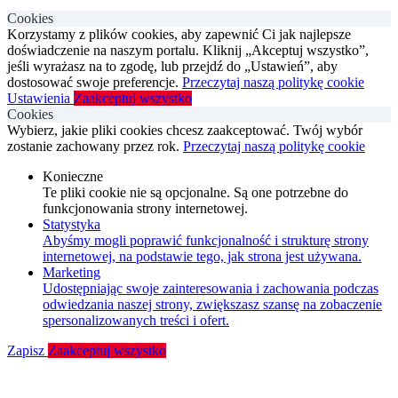
Cookies
Korzystamy z plików cookies, aby zapewnić Ci jak najlepsze
doświadczenie na naszym portalu. Kliknij „Akceptuj wszystko”,
jeśli wyrażasz na to zgodę, lub przejdź do „Ustawień”, aby
dostosować swoje preferencje.
Przeczytaj naszą politykę cookie
Ustawienia
Zaakceptuj wszystko
Cookies
Wybierz, jakie pliki cookies chcesz zaakceptować. Twój wybór
zostanie zachowany przez rok.
Przeczytaj naszą politykę cookie
Konieczne
Te pliki cookie nie są opcjonalne. Są one potrzebne do
funkcjonowania strony internetowej.
Statystyka
Abyśmy mogli poprawić funkcjonalność i strukturę strony
internetowej, na podstawie tego, jak strona jest używana.
Marketing
Udostępniając swoje zainteresowania i zachowania podczas
odwiedzania naszej strony, zwiększasz szansę na zobaczenie
spersonalizowanych treści i ofert.
Zapisz
Zaakceptuj wszystko