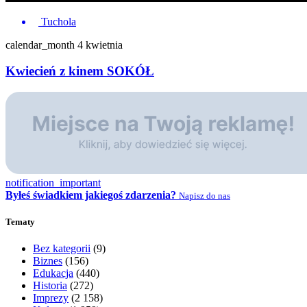
Tuchola
calendar_month
4 kwietnia
Kwiecień z kinem SOKÓŁ
notification_important
Byłeś świadkiem jakiegoś zdarzenia?
Napisz do nas
Tematy
Bez kategorii
(9)
Biznes
(156)
Edukacja
(440)
Historia
(272)
Imprezy
(2 158)