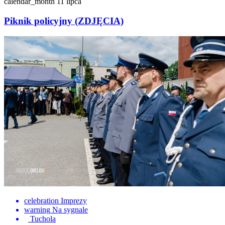
calendar_month
11 lipca
Piknik policyjny (ZDJĘCIA)
celebration
Imprezy
warning
Na sygnale
Tuchola