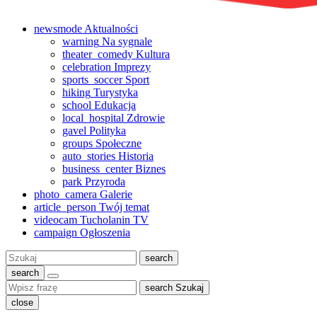
newsmode
Aktualności
warning
Na sygnale
theater_comedy
Kultura
celebration
Imprezy
sports_soccer
Sport
hiking
Turystyka
school
Edukacja
local_hospital
Zdrowie
gavel
Polityka
groups
Społeczne
auto_stories
Historia
business_center
Biznes
park
Przyroda
photo_camera
Galerie
article_person
Twój temat
videocam
Tucholanin TV
campaign
Ogłoszenia
Szukaj:
search
search
search
Szukaj
close