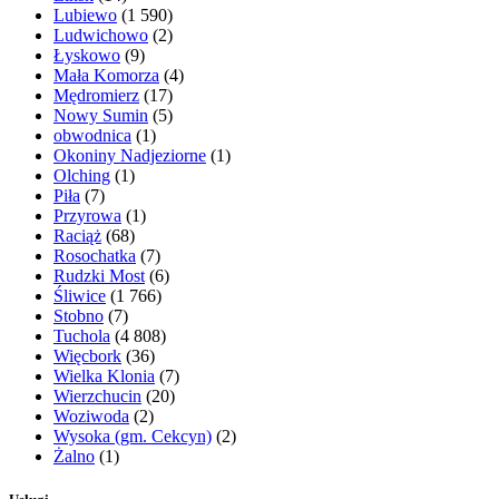
Lubiewo
(1 590)
Ludwichowo
(2)
Łyskowo
(9)
Mała Komorza
(4)
Mędromierz
(17)
Nowy Sumin
(5)
obwodnica
(1)
Okoniny Nadjeziorne
(1)
Olching
(1)
Piła
(7)
Przyrowa
(1)
Raciąż
(68)
Rosochatka
(7)
Rudzki Most
(6)
Śliwice
(1 766)
Stobno
(7)
Tuchola
(4 808)
Więcbork
(36)
Wielka Klonia
(7)
Wierzchucin
(20)
Woziwoda
(2)
Wysoka (gm. Cekcyn)
(2)
Żalno
(1)