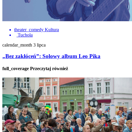
theater_comedy
Kultura
Tuchola
calendar_month
3 lipca
„Bez zakłóceń”: Solowy album Leo Pika
full_coverage
Przeczytaj również