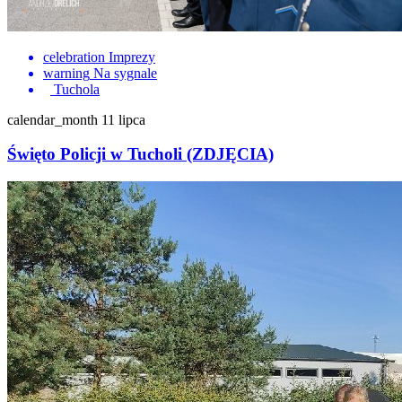
celebration
Imprezy
warning
Na sygnale
Tuchola
calendar_month
11 lipca
Święto Policji w Tucholi (ZDJĘCIA)