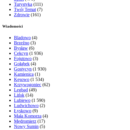
Turystyka
(111)
Twój Temat
(7)
Zdrowie
(161)
Wiadomości
Bladowo
(4)
Brzeźno
(3)
Bysław
(6)
Cekcyn
(1 936)
Fojutowo
(3)
Gołąbek
(4)
Gostycyn
(1 930)
Kamienica
(1)
Kęsowo
(1 534)
Krzywogoniec
(62)
Legbąd
(49)
Lińsk
(14)
Lubiewo
(1 590)
Ludwichowo
(2)
Łyskowo
(9)
Mała Komorza
(4)
Mędromierz
(17)
Nowy Sumin
(5)