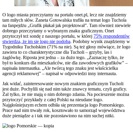
O logo miasta przeczytamy na portalu onet.pl, lecz nie znajdziemy
tam miłych słów. Żaneta Gotowalska trafiła na temat logo Tuchola
na fanpejdżu „Grafik płakał jak projektował”. Tam również niewiele
dobrego przeczytamy o wybranym znaku graficznym.
Onet
przytoczył też sondę z naszego portalu, w której
75% respondentów
stwierdza, że im się logo nie podoba
. Podobny wynik znajdziemy w
Tygodniku Tucholskim (71% na nie). Są też głosy mówiące, że logo
zawiera to co charakterystyczne dla Tucholi – grzyby, las i
żaglówkę. Riposta jest jedna – za dużo tego. „Zaznaczę tylko, że
był to konkurs dla mieszkańców, nie dla zawodowych grafików” –
napisała internautka. „Ale twórcą tego znaku jest właścicielka
agencji reklamowej” – napisał w odpowiedzi inny internauta.
Jak widać, zainteresowanie nowym znakiem graficznym Tucholi
jest duże. Pochylili się nad nim także znawcy tematu, czyli graficy.
Żal tylko, że nie mają o nim dobrego zdania. Na pocieszenie można
przytoczyć przykłady z całej Polski na nieudane logo.
Najgłośniejszym echem odbiła się prezentacja logo Pomorskiego.
Prace nad nim trwały rok, kosztowało to samorząd województwa
duże pieniądze a i tak nie pozostawiono na nim suchej nitki.