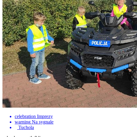
celebration
Imprezy
warning
Na sygnale
Tuchola