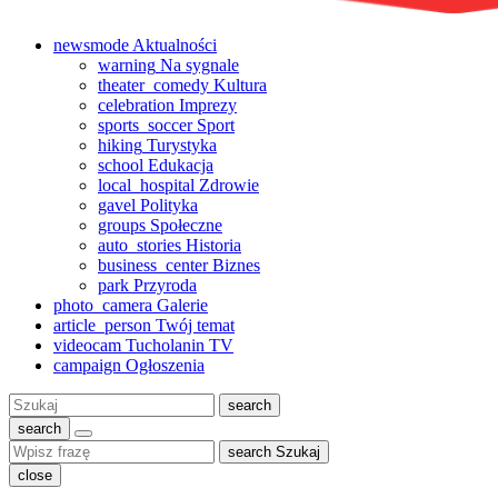
newsmode
Aktualności
warning
Na sygnale
theater_comedy
Kultura
celebration
Imprezy
sports_soccer
Sport
hiking
Turystyka
school
Edukacja
local_hospital
Zdrowie
gavel
Polityka
groups
Społeczne
auto_stories
Historia
business_center
Biznes
park
Przyroda
photo_camera
Galerie
article_person
Twój temat
videocam
Tucholanin TV
campaign
Ogłoszenia
Szukaj:
search
search
search
Szukaj
close