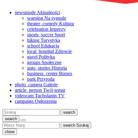
newsmode
Aktualności
warning
Na sygnale
theater_comedy
Kultura
celebration
Imprezy
sports_soccer
Sport
hiking
Turystyka
school
Edukacja
local_hospital
Zdrowie
gavel
Polityka
groups
Społeczne
auto_stories
Historia
business_center
Biznes
park
Przyroda
photo_camera
Galerie
article_person
Twój temat
videocam
Tucholanin TV
campaign
Ogłoszenia
Szukaj:
search
search
search
Szukaj
close