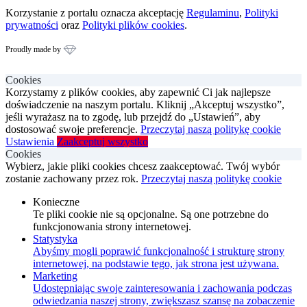
Korzystanie z portalu oznacza akceptację
Regulaminu
,
Polityki
prywatności
oraz
Polityki plików cookies
.
Proudly made by
Cookies
Korzystamy z plików cookies, aby zapewnić Ci jak najlepsze
doświadczenie na naszym portalu. Kliknij „Akceptuj wszystko”,
jeśli wyrażasz na to zgodę, lub przejdź do „Ustawień”, aby
dostosować swoje preferencje.
Przeczytaj naszą politykę cookie
Ustawienia
Zaakceptuj wszystko
Cookies
Wybierz, jakie pliki cookies chcesz zaakceptować. Twój wybór
zostanie zachowany przez rok.
Przeczytaj naszą politykę cookie
Konieczne
Te pliki cookie nie są opcjonalne. Są one potrzebne do
funkcjonowania strony internetowej.
Statystyka
Abyśmy mogli poprawić funkcjonalność i strukturę strony
internetowej, na podstawie tego, jak strona jest używana.
Marketing
Udostępniając swoje zainteresowania i zachowania podczas
odwiedzania naszej strony, zwiększasz szansę na zobaczenie