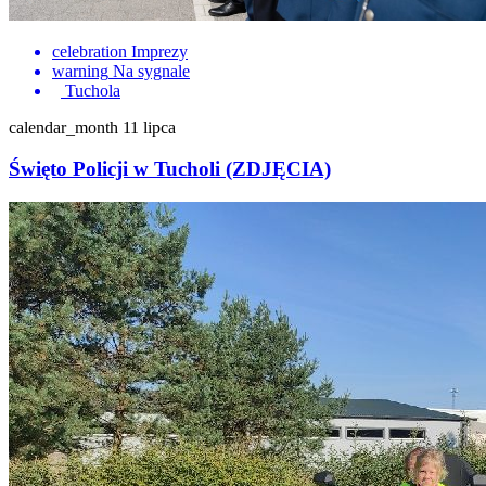
celebration
Imprezy
warning
Na sygnale
Tuchola
calendar_month
11 lipca
Święto Policji w Tucholi (ZDJĘCIA)