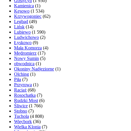
Gostycyn
(1 930)
Kamienica
(1)
Kęsowo
(1 534)
Krzywogoniec
(62)
Legbąd
(49)
Lińsk
(14)
Lubiewo
(1 590)
Ludwichowo
(2)
Łyskowo
(9)
Mała Komorza
(4)
Mędromierz
(17)
Nowy Sumin
(5)
obwodnica
(1)
Okoniny Nadjeziorne
(1)
Olching
(1)
Piła
(7)
Przyrowa
(1)
Raciąż
(68)
Rosochatka
(7)
Rudzki Most
(6)
Śliwice
(1 766)
Stobno
(7)
Tuchola
(4 808)
Więcbork
(36)
Wielka Klonia
(7)