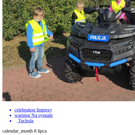
celebration
Imprezy
warning
Na sygnale
Tuchola
calendar_month
8 lipca