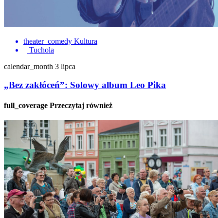
theater_comedy
Kultura
Tuchola
calendar_month
3 lipca
„Bez zakłóceń”: Solowy album Leo Pika
full_coverage
Przeczytaj również