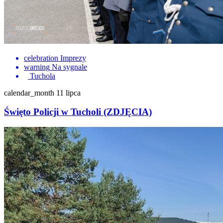
celebration
Imprezy
warning
Na sygnale
Tuchola
calendar_month
11 lipca
Święto Policji w Tucholi (ZDJĘCIA)