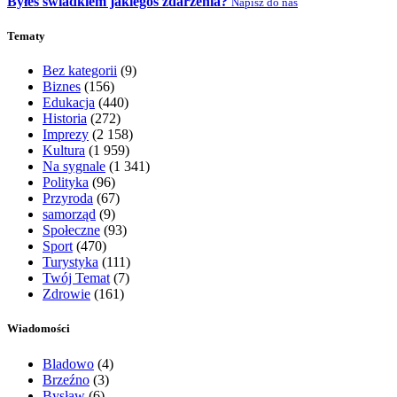
Byłeś świadkiem jakiegoś zdarzenia?
Napisz do nas
Tematy
Bez kategorii
(9)
Biznes
(156)
Edukacja
(440)
Historia
(272)
Imprezy
(2 158)
Kultura
(1 959)
Na sygnale
(1 341)
Polityka
(96)
Przyroda
(67)
samorząd
(9)
Społeczne
(93)
Sport
(470)
Turystyka
(111)
Twój Temat
(7)
Zdrowie
(161)
Wiadomości
Bladowo
(4)
Brzeźno
(3)
Bysław
(6)