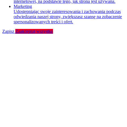
internetowej, na podstawie tego, jak strona jest używana.
Marketing
Udostępniając swoje zainteresowania i zachowania podczas
odwiedzania naszej strony, zwiększasz szansę na zobaczenie
spersonalizowanych treści i ofert.
Zapisz
Zaakceptuj wszystko