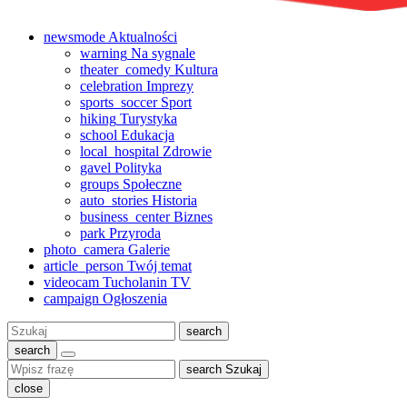
newsmode
Aktualności
warning
Na sygnale
theater_comedy
Kultura
celebration
Imprezy
sports_soccer
Sport
hiking
Turystyka
school
Edukacja
local_hospital
Zdrowie
gavel
Polityka
groups
Społeczne
auto_stories
Historia
business_center
Biznes
park
Przyroda
photo_camera
Galerie
article_person
Twój temat
videocam
Tucholanin TV
campaign
Ogłoszenia
Szukaj:
search
search
search
Szukaj
close