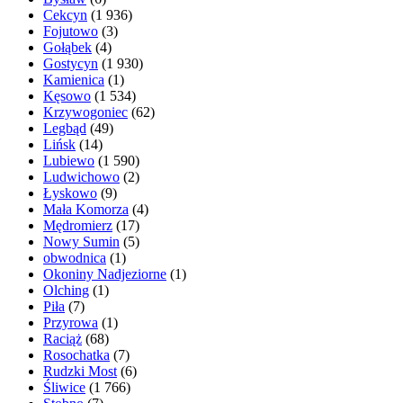
Cekcyn
(1 936)
Fojutowo
(3)
Gołąbek
(4)
Gostycyn
(1 930)
Kamienica
(1)
Kęsowo
(1 534)
Krzywogoniec
(62)
Legbąd
(49)
Lińsk
(14)
Lubiewo
(1 590)
Ludwichowo
(2)
Łyskowo
(9)
Mała Komorza
(4)
Mędromierz
(17)
Nowy Sumin
(5)
obwodnica
(1)
Okoniny Nadjeziorne
(1)
Olching
(1)
Piła
(7)
Przyrowa
(1)
Raciąż
(68)
Rosochatka
(7)
Rudzki Most
(6)
Śliwice
(1 766)