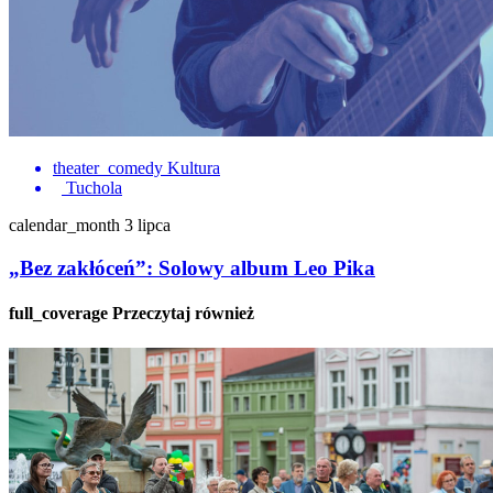
theater_comedy
Kultura
Tuchola
calendar_month
3 lipca
„Bez zakłóceń”: Solowy album Leo Pika
full_coverage
Przeczytaj również