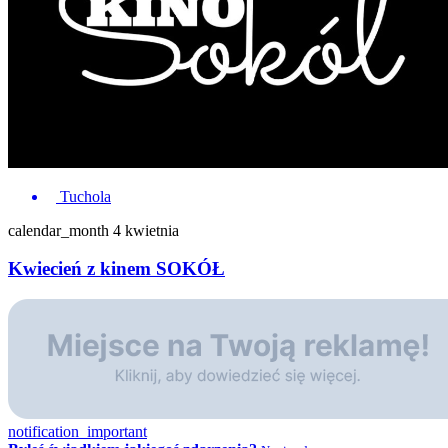
Tuchola
calendar_month
4 kwietnia
Kwiecień z kinem SOKÓŁ
notification_important