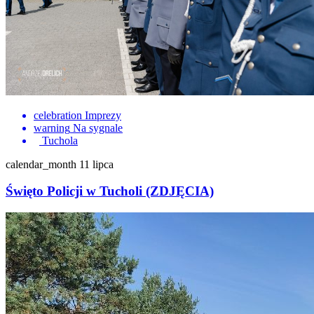
celebration
Imprezy
warning
Na sygnale
Tuchola
calendar_month
11 lipca
Święto Policji w Tucholi (ZDJĘCIA)