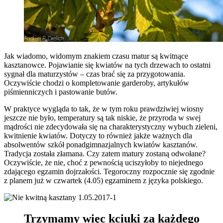
Jak wiadomo, widomym znakiem czasu matur są kwitnące
kasztanowce. Pojawianie się kwiatów na tych drzewach to ostatni
sygnał dla maturzystów – czas brać się za przygotowania.
Oczywiście chodzi o kompletowanie garderoby, artykułów
piśmienniczych i pastowanie butów.
W praktyce wygląda to tak, że w tym roku prawdziwiej wiosny
jeszcze nie było, temperatury są tak niskie, że przyroda w swej
mądrości nie zdecydowała się na charakterystyczny wybuch zieleni,
kwitnienie kwiatów. Dotyczy to również jakże ważnych dla
absolwentów szkół ponadgimnazjalnych kwiatów kasztanów.
Tradycja została złamana. Czy zatem matury zostaną odwołane?
Oczywiście, że nie, choć z pewnością uciszyłoby to niejednego
zdającego egzamin dojrzałości. Tegoroczny rozpocznie się zgodnie
z planem już w czwartek (4.05) egzaminem z języka polskiego.
Trzymamy więc kciuki za każdego