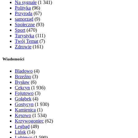
Na sygnale
(1 341)
Polityka
(96)
Przyroda
(67)
samorząd
(9)
Społeczne
(93)
Sport
(470)
Turystyka
(111)
Twój Temat
(7)
Zdrowie
(161)
Wiadomości
Bladowo
(4)
Brzeźno
(3)
Bysław
(6)
Cekcyn
(1 936)
Fojutowo
(3)
Gołąbek
(4)
Gostycyn
(1 930)
Kamienica
(1)
Kęsowo
(1 534)
Krzywogoniec
(62)
Legbąd
(49)
Lińsk
(14)
Lubiewo
(1 590)