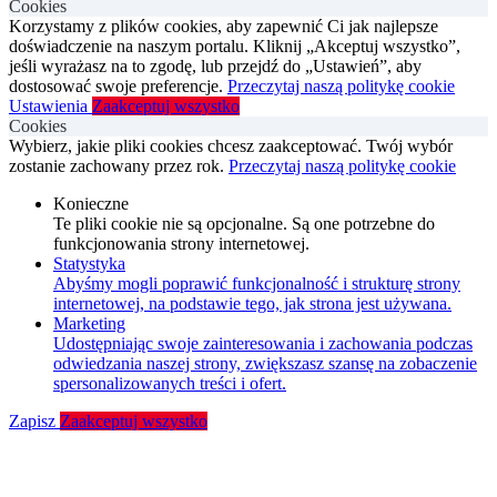
Cookies
Korzystamy z plików cookies, aby zapewnić Ci jak najlepsze
doświadczenie na naszym portalu. Kliknij „Akceptuj wszystko”,
jeśli wyrażasz na to zgodę, lub przejdź do „Ustawień”, aby
dostosować swoje preferencje.
Przeczytaj naszą politykę cookie
Ustawienia
Zaakceptuj wszystko
Cookies
Wybierz, jakie pliki cookies chcesz zaakceptować. Twój wybór
zostanie zachowany przez rok.
Przeczytaj naszą politykę cookie
Konieczne
Te pliki cookie nie są opcjonalne. Są one potrzebne do
funkcjonowania strony internetowej.
Statystyka
Abyśmy mogli poprawić funkcjonalność i strukturę strony
internetowej, na podstawie tego, jak strona jest używana.
Marketing
Udostępniając swoje zainteresowania i zachowania podczas
odwiedzania naszej strony, zwiększasz szansę na zobaczenie
spersonalizowanych treści i ofert.
Zapisz
Zaakceptuj wszystko