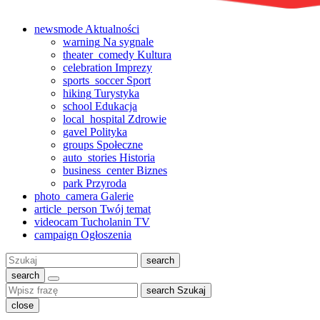
newsmode
Aktualności
warning
Na sygnale
theater_comedy
Kultura
celebration
Imprezy
sports_soccer
Sport
hiking
Turystyka
school
Edukacja
local_hospital
Zdrowie
gavel
Polityka
groups
Społeczne
auto_stories
Historia
business_center
Biznes
park
Przyroda
photo_camera
Galerie
article_person
Twój temat
videocam
Tucholanin TV
campaign
Ogłoszenia
Szukaj:
search
search
search
Szukaj
close