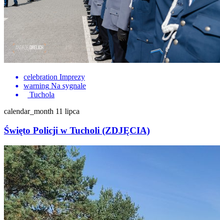
celebration
Imprezy
warning
Na sygnale
Tuchola
calendar_month
11 lipca
Święto Policji w Tucholi (ZDJĘCIA)