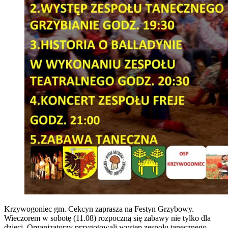
Krzywogoniec gm. Cekcyn zaprasza na Festyn Grzybowy.
Wieczorem w sobotę (11.08) rozpoczną się zabawy nie tylko dla
dzieci.
Organizatorzy przygotowali występ zespołu tanecznego