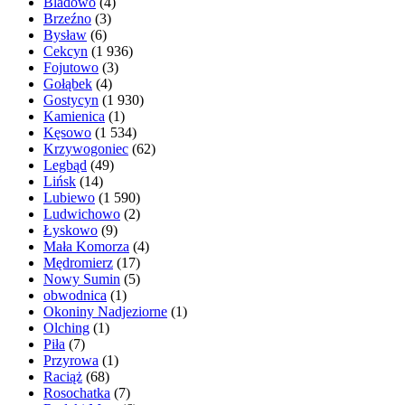
Bladowo
(4)
Brzeźno
(3)
Bysław
(6)
Cekcyn
(1 936)
Fojutowo
(3)
Gołąbek
(4)
Gostycyn
(1 930)
Kamienica
(1)
Kęsowo
(1 534)
Krzywogoniec
(62)
Legbąd
(49)
Lińsk
(14)
Lubiewo
(1 590)
Ludwichowo
(2)
Łyskowo
(9)
Mała Komorza
(4)
Mędromierz
(17)
Nowy Sumin
(5)
obwodnica
(1)
Okoniny Nadjeziorne
(1)
Olching
(1)
Piła
(7)
Przyrowa
(1)
Raciąż
(68)
Rosochatka
(7)