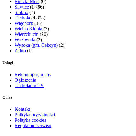
Rudzki Most
(6)
Śliwice
(1 766)
Stobno
(7)
Tuchola
(4 808)
Więcbork
(36)
Wielka Klonia
(7)
Wierzchucin
(20)
Woziwoda
(2)
Wysoka (gm. Cekcyn)
(2)
Żalno
(1)
Usługi
Reklamuj się u nas
Ogłoszenia
Tucholanin TV
O nas
Kontakt
Polityka prywatności
Polityka cookies
Regulamin serwisu