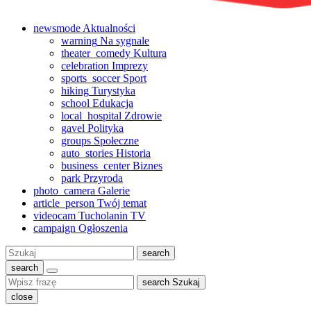
newsmode
Aktualności
warning
Na sygnale
theater_comedy
Kultura
celebration
Imprezy
sports_soccer
Sport
hiking
Turystyka
school
Edukacja
local_hospital
Zdrowie
gavel
Polityka
groups
Społeczne
auto_stories
Historia
business_center
Biznes
park
Przyroda
photo_camera
Galerie
article_person
Twój temat
videocam
Tucholanin TV
campaign
Ogłoszenia
Szukaj:
search
search
search
Szukaj
close