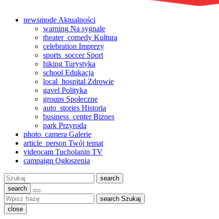
newsmode
Aktualności
warning
Na sygnale
theater_comedy
Kultura
celebration
Imprezy
sports_soccer
Sport
hiking
Turystyka
school
Edukacja
local_hospital
Zdrowie
gavel
Polityka
groups
Społeczne
auto_stories
Historia
business_center
Biznes
park
Przyroda
photo_camera
Galerie
article_person
Twój temat
videocam
Tucholanin TV
campaign
Ogłoszenia
Szukaj:
search
search
search
Szukaj
close