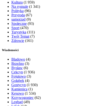
Kultura
(1 959)
Na sygnale
(1 341)
Polityka
(96)
Przyroda
(67)
samorząd
(9)
Społeczne
(93)
Sport
(470)
Turystyka
(111)
Twój Temat
(7)
Zdrowie
(161)
Wiadomości
Bladowo
(4)
Brzeźno
(3)
Bysław
(6)
Cekcyn
(1 936)
Fojutowo
(3)
Gołąbek
(4)
Gostycyn
(1 930)
Kamienica
(1)
Kęsowo
(1 534)
Krzywogoniec
(62)
Legbąd
(49)