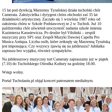
15 lat pod dyrekcją Marzenny Tyrańskiej działa tucholski chór
Camerata. Założycielka i dyrygent chóru obchodzi zaś 35 lat
działalności artystycznej. Zaczęło się 1 września 1987 roku od
założenia chóru w Szkole Podstawowej nr 2 w Tucholi. Już 10
października
chór uświetnił uroczystość nadania szkole imienia
Kazimierza Karasiewicza. Po drodze był Vilolinki – zespół
muzyczny przy SP1 oraz Zespół Muzyki Dawnej Capella Pro
Musica Antiqua. Liczba osób, które zetknęły się Marzenną Tyrańską
jest imponująca. Czy wszyscy zjawią się na jubileuszu? Jubilatka
zaprasza bez wyjątku, również sympatyków.
Na jubileuszowy muzyczny tort Cameraty zapraszamy już w piątek
(7.10) do Tucholskiego Ośrodka Kultury na godzinę 18.00.
Wstęp wolny.
Portal Tucholanin.pl objął koncert patronatem medialnym.