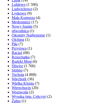
Lińsk
(14)
Lubiewo
(1 590)
Ludwichowo
(2)
Łyskowo
(9)
Mała Komorza
(4)
Mędromierz
(17)
Nowy Sumin
(5)
obwodnica
(1)
Okoniny Nadjeziorne
(1)
Olching
(1)
Piła
(7)
Przyrowa
(1)
Raciąż
(68)
Rosochatka
(7)
Rudzki Most
(6)
Śliwice
(1 766)
Stobno
(7)
Tuchola
(4 808)
Więcbork
(36)
Wielka Klonia
(7)
Wierzchucin
(20)
Woziwoda
(2)
Wysoka (gm. Cekcyn)
(2)
Żalno
(1)