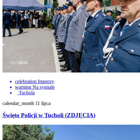
celebration
Imprezy
warning
Na sygnale
Tuchola
calendar_month
11 lipca
Święto Policji w Tucholi (ZDJĘCIA)