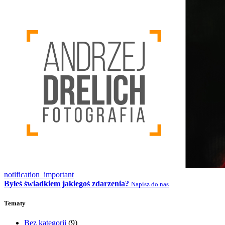
notification_important
Byłeś świadkiem jakiegoś zdarzenia?
Napisz do nas
Tematy
Bez kategorii
(9)