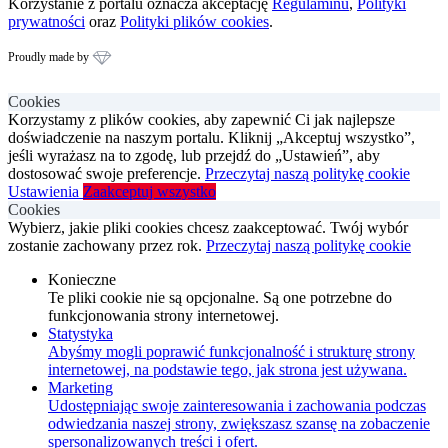
Korzystanie z portalu oznacza akceptację
Regulaminu
,
Polityki
prywatności
oraz
Polityki plików cookies
.
Proudly made by
Cookies
Korzystamy z plików cookies, aby zapewnić Ci jak najlepsze
doświadczenie na naszym portalu. Kliknij „Akceptuj wszystko”,
jeśli wyrażasz na to zgodę, lub przejdź do „Ustawień”, aby
dostosować swoje preferencje.
Przeczytaj naszą politykę cookie
Ustawienia
Zaakceptuj wszystko
Cookies
Wybierz, jakie pliki cookies chcesz zaakceptować. Twój wybór
zostanie zachowany przez rok.
Przeczytaj naszą politykę cookie
Konieczne
Te pliki cookie nie są opcjonalne. Są one potrzebne do
funkcjonowania strony internetowej.
Statystyka
Abyśmy mogli poprawić funkcjonalność i strukturę strony
internetowej, na podstawie tego, jak strona jest używana.
Marketing
Udostępniając swoje zainteresowania i zachowania podczas
odwiedzania naszej strony, zwiększasz szansę na zobaczenie
spersonalizowanych treści i ofert.