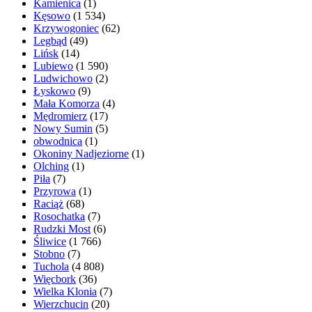
Kamienica
(1)
Kęsowo
(1 534)
Krzywogoniec
(62)
Legbąd
(49)
Lińsk
(14)
Lubiewo
(1 590)
Ludwichowo
(2)
Łyskowo
(9)
Mała Komorza
(4)
Mędromierz
(17)
Nowy Sumin
(5)
obwodnica
(1)
Okoniny Nadjeziorne
(1)
Olching
(1)
Piła
(7)
Przyrowa
(1)
Raciąż
(68)
Rosochatka
(7)
Rudzki Most
(6)
Śliwice
(1 766)
Stobno
(7)
Tuchola
(4 808)
Więcbork
(36)
Wielka Klonia
(7)
Wierzchucin
(20)