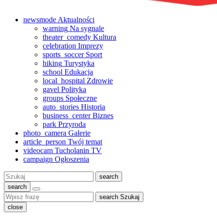
newsmode
Aktualności
warning
Na sygnale
theater_comedy
Kultura
celebration
Imprezy
sports_soccer
Sport
hiking
Turystyka
school
Edukacja
local_hospital
Zdrowie
gavel
Polityka
groups
Społeczne
auto_stories
Historia
business_center
Biznes
park
Przyroda
photo_camera
Galerie
article_person
Twój temat
videocam
Tucholanin TV
campaign
Ogłoszenia
Szukaj:
search
search
search
Szukaj
close