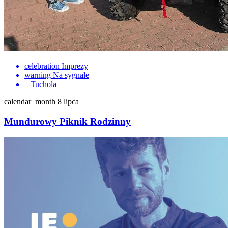
celebration
Imprezy
warning
Na sygnale
Tuchola
calendar_month
8 lipca
Mundurowy Piknik Rodzinny