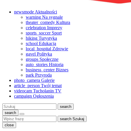
newsmode
Aktualności
warning
Na sygnale
theater_comedy
Kultura
celebration
Imprezy
sports_soccer
Sport
hiking
Turystyka
school
Edukacja
local_hospital
Zdrowie
gavel
Polityka
groups
Społeczne
auto_stories
Historia
business_center
Biznes
park
Przyroda
photo_camera
Galerie
article_person
Twój temat
videocam
Tucholanin TV
campaign
Ogłoszenia
Szukaj:
search
search
search
Szukaj
close