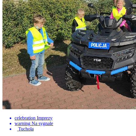
celebration
Imprezy
warning
Na sygnale
Tuchola