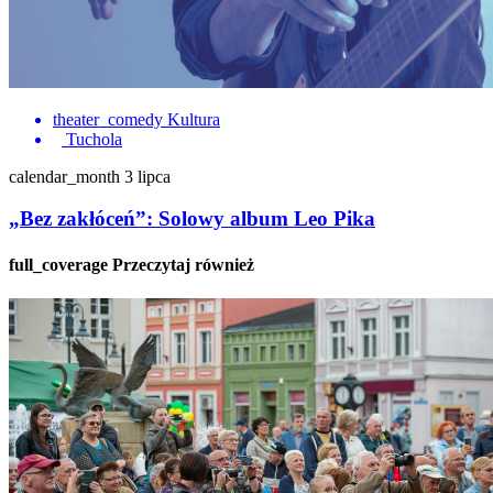
theater_comedy
Kultura
Tuchola
calendar_month
3 lipca
„Bez zakłóceń”: Solowy album Leo Pika
full_coverage
Przeczytaj również