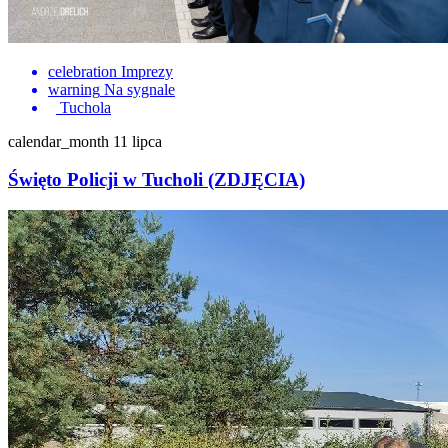
celebration
Imprezy
warning
Na sygnale
Tuchola
calendar_month
11 lipca
Święto Policji w Tucholi (ZDJĘCIA)