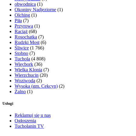
obwodnica
(1)
Okoniny Nadjeziorne
(1)
Olching
(1)
Piła
(7)
Przyrowa
(1)
Raciąż
(68)
Rosochatka
(7)
Rudzki Most
(6)
Śliwice
(1 766)
Stobno
(7)
Tuchola
(4 808)
Więcbork
(36)
Wielka Klonia
(7)
Wierzchucin
(20)
Woziwoda
(2)
Wysoka (gm. Cekcyn)
(2)
Żalno
(1)
Usługi
Reklamuj się u nas
Ogłoszenia
Tucholanin TV