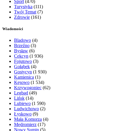
Sport
(470)
Turystyka
(111)
Twój Temat
(7)
Zdrowie
(161)
Wiadomości
Bladowo
(4)
Brzeźno
(3)
Bysław
(6)
Cekcyn
(1 936)
Fojutowo
(3)
Gołąbek
(4)
Gostycyn
(1 930)
Kamienica
(1)
Kęsowo
(1 534)
Krzywogoniec
(62)
Legbąd
(49)
Lińsk
(14)
Lubiewo
(1 590)
Ludwichowo
(2)
Łyskowo
(9)
Mała Komorza
(4)
Mędromierz
(17)
Nowy Sumin
(5)