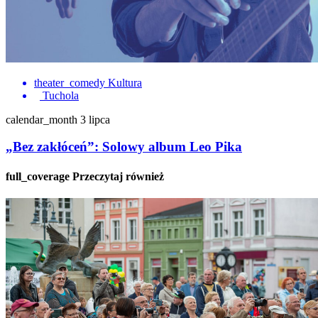
theater_comedy
Kultura
Tuchola
calendar_month
3 lipca
„Bez zakłóceń”: Solowy album Leo Pika
full_coverage
Przeczytaj również