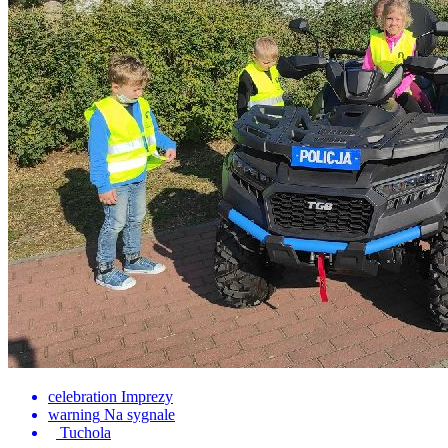
celebration
Imprezy
warning
Na sygnale
Tuchola