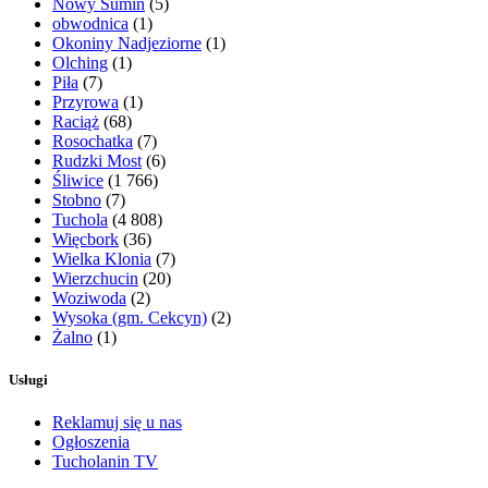
Nowy Sumin
(5)
obwodnica
(1)
Okoniny Nadjeziorne
(1)
Olching
(1)
Piła
(7)
Przyrowa
(1)
Raciąż
(68)
Rosochatka
(7)
Rudzki Most
(6)
Śliwice
(1 766)
Stobno
(7)
Tuchola
(4 808)
Więcbork
(36)
Wielka Klonia
(7)
Wierzchucin
(20)
Woziwoda
(2)
Wysoka (gm. Cekcyn)
(2)
Żalno
(1)
Usługi
Reklamuj się u nas
Ogłoszenia
Tucholanin TV