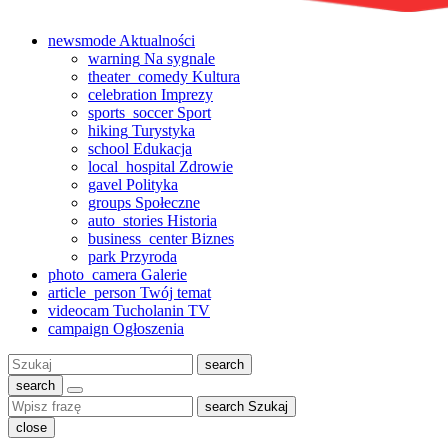
newsmode
Aktualności
warning
Na sygnale
theater_comedy
Kultura
celebration
Imprezy
sports_soccer
Sport
hiking
Turystyka
school
Edukacja
local_hospital
Zdrowie
gavel
Polityka
groups
Społeczne
auto_stories
Historia
business_center
Biznes
park
Przyroda
photo_camera
Galerie
article_person
Twój temat
videocam
Tucholanin TV
campaign
Ogłoszenia
Szukaj:
search
search
search
Szukaj
close