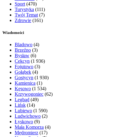
Sport
(470)
Turystyka
(111)
Twój Temat
(7)
Zdrowie
(161)
Wiadomości
Bladowo
(4)
Brzeźno
(3)
Bysław
(6)
Cekcyn
(1 936)
Fojutowo
(3)
Gołąbek
(4)
Gostycyn
(1 930)
Kamienica
(1)
Kęsowo
(1 534)
Krzywogoniec
(62)
Legbąd
(49)
Lińsk
(14)
Lubiewo
(1 590)
Ludwichowo
(2)
Łyskowo
(9)
Mała Komorza
(4)
Mędromierz
(17)