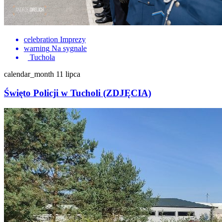
celebration
Imprezy
warning
Na sygnale
Tuchola
calendar_month
11 lipca
Święto Policji w Tucholi (ZDJĘCIA)