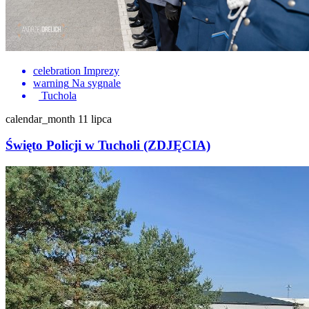
celebration
Imprezy
warning
Na sygnale
Tuchola
calendar_month
11 lipca
Święto Policji w Tucholi (ZDJĘCIA)