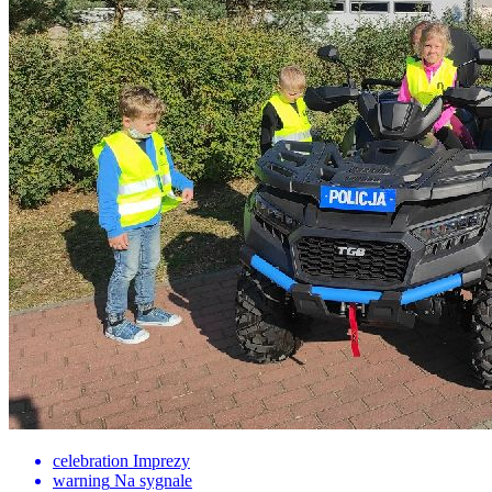
celebration
Imprezy
warning
Na sygnale