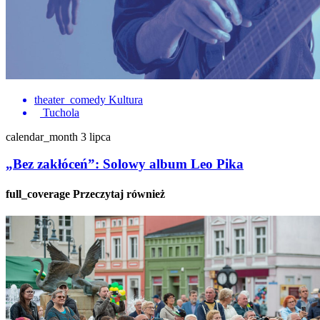
theater_comedy
Kultura
Tuchola
calendar_month
3 lipca
„Bez zakłóceń”: Solowy album Leo Pika
full_coverage
Przeczytaj również