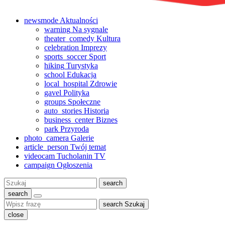
newsmode
Aktualności
warning
Na sygnale
theater_comedy
Kultura
celebration
Imprezy
sports_soccer
Sport
hiking
Turystyka
school
Edukacja
local_hospital
Zdrowie
gavel
Polityka
groups
Społeczne
auto_stories
Historia
business_center
Biznes
park
Przyroda
photo_camera
Galerie
article_person
Twój temat
videocam
Tucholanin TV
campaign
Ogłoszenia
Szukaj:
search
search
search
Szukaj
close