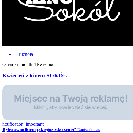
Tuchola
calendar_month
4 kwietnia
Kwiecień z kinem SOKÓŁ
notification_important
Byłeś świadkiem jakiegoś zdarzenia?
Napisz do nas