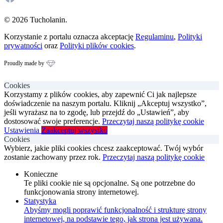
© 2026 Tucholanin.
Korzystanie z portalu oznacza akceptację
Regulaminu
,
Polityki
prywatności
oraz
Polityki plików cookies
.
Proudly made by
Cookies
Korzystamy z plików cookies, aby zapewnić Ci jak najlepsze
doświadczenie na naszym portalu. Kliknij „Akceptuj wszystko”,
jeśli wyrażasz na to zgodę, lub przejdź do „Ustawień”, aby
dostosować swoje preferencje.
Przeczytaj naszą politykę cookie
Ustawienia
Zaakceptuj wszystko
Cookies
Wybierz, jakie pliki cookies chcesz zaakceptować. Twój wybór
zostanie zachowany przez rok.
Przeczytaj naszą politykę cookie
Konieczne
Te pliki cookie nie są opcjonalne. Są one potrzebne do
funkcjonowania strony internetowej.
Statystyka
Abyśmy mogli poprawić funkcjonalność i strukturę strony
internetowej, na podstawie tego, jak strona jest używana.