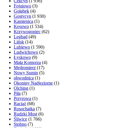
Cekcyn
(1 936)
Fojutowo
(3)
Gołąbek
(4)
Gostycyn
(1 930)
Kamienica
(1)
Kęsowo
(1 534)
Krzywogoniec
(62)
Legbąd
(49)
Lińsk
(14)
Lubiewo
(1 590)
Ludwichowo
(2)
Łyskowo
(9)
Mała Komorza
(4)
Mędromierz
(17)
Nowy Sumin
(5)
obwodnica
(1)
Okoniny Nadjeziorne
(1)
Olching
(1)
Piła
(7)
Przyrowa
(1)
Raciąż
(68)
Rosochatka
(7)
Rudzki Most
(6)
Śliwice
(1 766)
Stobno
(7)