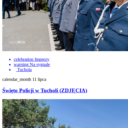
celebration
Imprezy
warning
Na sygnale
Tuchola
calendar_month
11 lipca
Święto Policji w Tucholi (ZDJĘCIA)