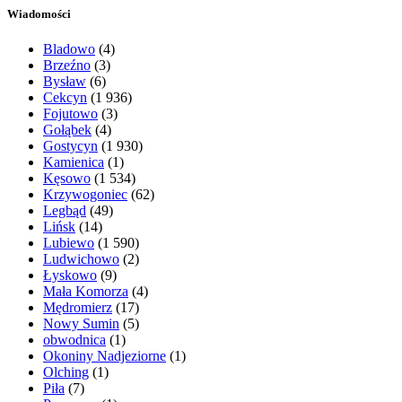
Wiadomości
Bladowo
(4)
Brzeźno
(3)
Bysław
(6)
Cekcyn
(1 936)
Fojutowo
(3)
Gołąbek
(4)
Gostycyn
(1 930)
Kamienica
(1)
Kęsowo
(1 534)
Krzywogoniec
(62)
Legbąd
(49)
Lińsk
(14)
Lubiewo
(1 590)
Ludwichowo
(2)
Łyskowo
(9)
Mała Komorza
(4)
Mędromierz
(17)
Nowy Sumin
(5)
obwodnica
(1)
Okoniny Nadjeziorne
(1)
Olching
(1)
Piła
(7)