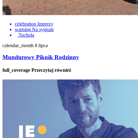
celebration
Imprezy
warning
Na sygnale
Tuchola
calendar_month
8 lipca
Mundurowy Piknik Rodzinny
full_coverage
Przeczytaj również