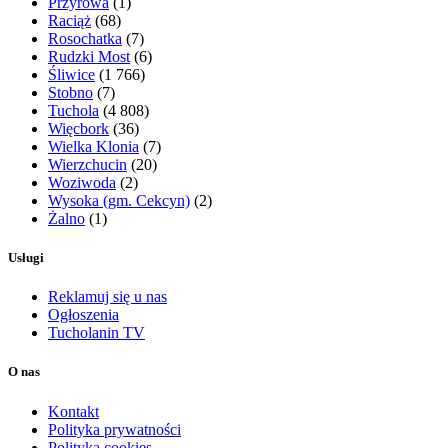
Przyrowa
(1)
Raciąż
(68)
Rosochatka
(7)
Rudzki Most
(6)
Śliwice
(1 766)
Stobno
(7)
Tuchola
(4 808)
Więcbork
(36)
Wielka Klonia
(7)
Wierzchucin
(20)
Woziwoda
(2)
Wysoka (gm. Cekcyn)
(2)
Żalno
(1)
Usługi
Reklamuj się u nas
Ogłoszenia
Tucholanin TV
O nas
Kontakt
Polityka prywatności
Polityka cookies