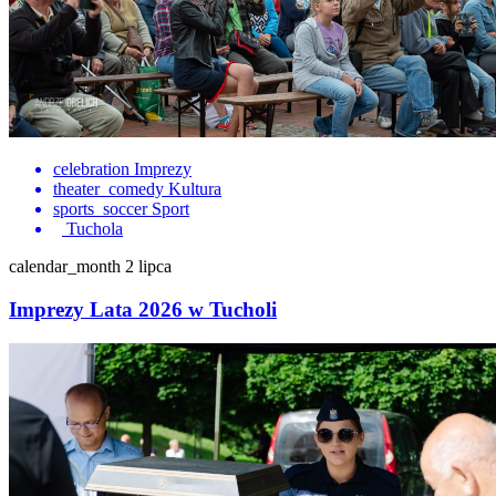
celebration
Imprezy
theater_comedy
Kultura
sports_soccer
Sport
Tuchola
calendar_month
2 lipca
Imprezy Lata 2026 w Tucholi