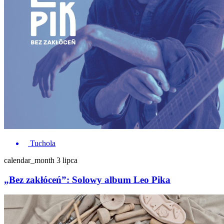
Tuchola
calendar_month
3 lipca
„Bez zakłóceń”: Solowy album Leo Pika