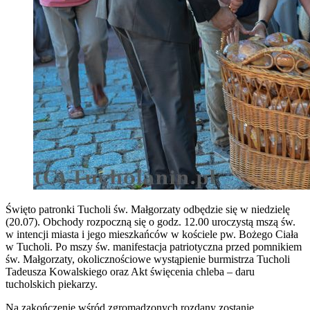
Święto patronki Tucholi św. Małgorzaty odbędzie się w niedzielę
(20.07). Obchody rozpoczną się o godz. 12.00 uroczystą mszą św.
w intencji miasta i jego mieszkańców w kościele pw. Bożego Ciała
w Tucholi. Po mszy św. manifestacja patriotyczna przed pomnikiem
św. Małgorzaty
, okolicznościowe wystąpienie burmistrza Tucholi
Tadeusza Kowalskiego oraz Akt święcenia chleba – daru
tucholskich piekarzy.
Na zakończenie wśród zgromadzonych rozdany zostanie