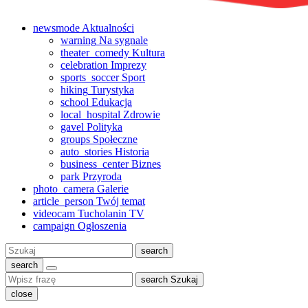
newsmode
Aktualności
warning
Na sygnale
theater_comedy
Kultura
celebration
Imprezy
sports_soccer
Sport
hiking
Turystyka
school
Edukacja
local_hospital
Zdrowie
gavel
Polityka
groups
Społeczne
auto_stories
Historia
business_center
Biznes
park
Przyroda
photo_camera
Galerie
article_person
Twój temat
videocam
Tucholanin TV
campaign
Ogłoszenia
Szukaj:
search
search
search
Szukaj
close