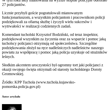
W tym roku akty mianowania na wyższe stopnie policyjne odebrało
27 policjantów.
Licznie przybyli goście pogratulowali mianowanym
funkcjonariuszom, a wszystkim policjantom i pracownikom policji
podziękowali za ofiarną służbę i życzyli wielu sukcesów i
wytrwałości w realizacji codziennych zadań.
Komendant tucholski Krzysztof Bodziński, od teraz inspektor,
podziękował wszystkim za życzenia oraz za wsparcie i pomoc jaką
tucholscy policjanci otrzymują od społeczeństwa. Szczególne
podziękowania złożył na ręce nadleśniczych nadleśnictw naszego
powiatu za współpracę i pomoc jaką policja uzyskuje od strażników
leśnych.
Słodkim akcentem uroczystości był ogromny tort jaki policjanci z
okazji swojego święta otrzymali od starosty tucholskiego Doroty
Gromowskiej.
Źródło: KPP Tuchola (www.tuchola.kujawsko-
pomorska.policja.gov.pl)
Autor artykułu