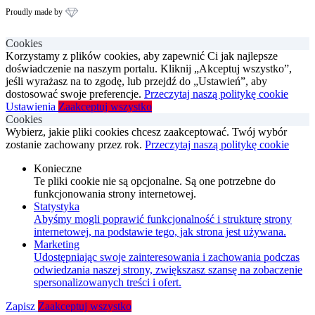
Proudly made by
Cookies
Korzystamy z plików cookies, aby zapewnić Ci jak najlepsze
doświadczenie na naszym portalu. Kliknij „Akceptuj wszystko”,
jeśli wyrażasz na to zgodę, lub przejdź do „Ustawień”, aby
dostosować swoje preferencje.
Przeczytaj naszą politykę cookie
Ustawienia
Zaakceptuj wszystko
Cookies
Wybierz, jakie pliki cookies chcesz zaakceptować. Twój wybór
zostanie zachowany przez rok.
Przeczytaj naszą politykę cookie
Konieczne
Te pliki cookie nie są opcjonalne. Są one potrzebne do
funkcjonowania strony internetowej.
Statystyka
Abyśmy mogli poprawić funkcjonalność i strukturę strony
internetowej, na podstawie tego, jak strona jest używana.
Marketing
Udostępniając swoje zainteresowania i zachowania podczas
odwiedzania naszej strony, zwiększasz szansę na zobaczenie
spersonalizowanych treści i ofert.
Zapisz
Zaakceptuj wszystko