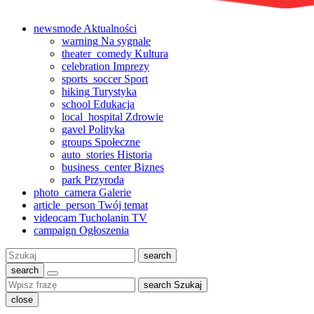
newsmode
Aktualności
warning
Na sygnale
theater_comedy
Kultura
celebration
Imprezy
sports_soccer
Sport
hiking
Turystyka
school
Edukacja
local_hospital
Zdrowie
gavel
Polityka
groups
Społeczne
auto_stories
Historia
business_center
Biznes
park
Przyroda
photo_camera
Galerie
article_person
Twój temat
videocam
Tucholanin TV
campaign
Ogłoszenia
Szukaj:
search
search
search
Szukaj
close