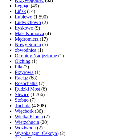
Krzywogoniec
(62)
Legbąd
(49)
Lińsk
(14)
Lubiewo
(1 590)
Ludwichowo
(2)
Łyskowo
(9)
Mała Komorza
(4)
Mędromierz
(17)
Nowy Sumin
(5)
obwodnica
(1)
Okoniny Nadjeziorne
(1)
Olching
(1)
Piła
(7)
Przyrowa
(1)
Raciąż
(68)
Rosochatka
(7)
Rudzki Most
(6)
Śliwice
(1 766)
Stobno
(7)
Tuchola
(4 808)
Więcbork
(36)
Wielka Klonia
(7)
Wierzchucin
(20)
Woziwoda
(2)
Wysoka (gm. Cekcyn)
(2)