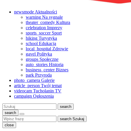
newsmode
Aktualności
warning
Na sygnale
theater_comedy
Kultura
celebration
Imprezy
sports_soccer
Sport
hiking
Turystyka
school
Edukacja
local_hospital
Zdrowie
gavel
Polityka
groups
Społeczne
auto_stories
Historia
business_center
Biznes
park
Przyroda
photo_camera
Galerie
article_person
Twój temat
videocam
Tucholanin TV
campaign
Ogłoszenia
Szukaj:
search
search
search
Szukaj
close