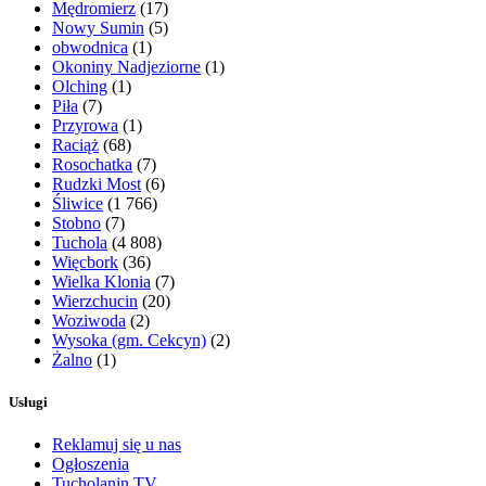
Mędromierz
(17)
Nowy Sumin
(5)
obwodnica
(1)
Okoniny Nadjeziorne
(1)
Olching
(1)
Piła
(7)
Przyrowa
(1)
Raciąż
(68)
Rosochatka
(7)
Rudzki Most
(6)
Śliwice
(1 766)
Stobno
(7)
Tuchola
(4 808)
Więcbork
(36)
Wielka Klonia
(7)
Wierzchucin
(20)
Woziwoda
(2)
Wysoka (gm. Cekcyn)
(2)
Żalno
(1)
Usługi
Reklamuj się u nas
Ogłoszenia
Tucholanin TV