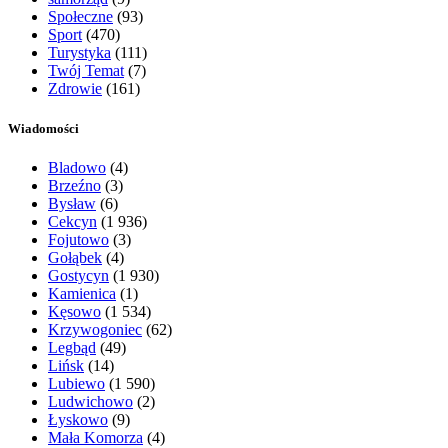
Społeczne
(93)
Sport
(470)
Turystyka
(111)
Twój Temat
(7)
Zdrowie
(161)
Wiadomości
Bladowo
(4)
Brzeźno
(3)
Bysław
(6)
Cekcyn
(1 936)
Fojutowo
(3)
Gołąbek
(4)
Gostycyn
(1 930)
Kamienica
(1)
Kęsowo
(1 534)
Krzywogoniec
(62)
Legbąd
(49)
Lińsk
(14)
Lubiewo
(1 590)
Ludwichowo
(2)
Łyskowo
(9)
Mała Komorza
(4)