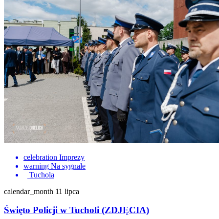
celebration
Imprezy
warning
Na sygnale
Tuchola
calendar_month
11 lipca
Święto Policji w Tucholi (ZDJĘCIA)