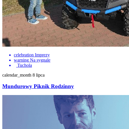
celebration
Imprezy
warning
Na sygnale
Tuchola
calendar_month
8 lipca
Mundurowy Piknik Rodzinny