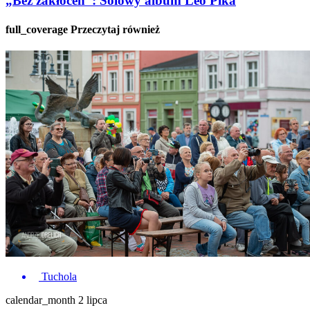
„Bez zakłóceń”: Solowy album Leo Pika
full_coverage
Przeczytaj również
Tuchola
calendar_month
2 lipca