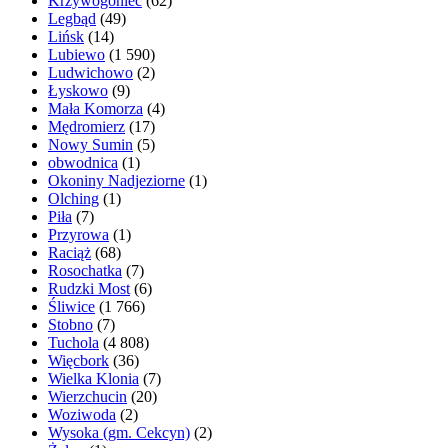
Krzywogoniec
(62)
Legbąd
(49)
Lińsk
(14)
Lubiewo
(1 590)
Ludwichowo
(2)
Łyskowo
(9)
Mała Komorza
(4)
Mędromierz
(17)
Nowy Sumin
(5)
obwodnica
(1)
Okoniny Nadjeziorne
(1)
Olching
(1)
Piła
(7)
Przyrowa
(1)
Raciąż
(68)
Rosochatka
(7)
Rudzki Most
(6)
Śliwice
(1 766)
Stobno
(7)
Tuchola
(4 808)
Więcbork
(36)
Wielka Klonia
(7)
Wierzchucin
(20)
Woziwoda
(2)
Wysoka (gm. Cekcyn)
(2)