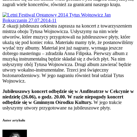
zagrali wiele koncertów, również za granicami naszego kraju.
Z okazji jubileuszu orkiestra zaprasza na koncert z towarzyszeniem
mistrza oboju Tytusa Wojnowicza. Usłyszymy na nim wiele
utworów, które muzycy przygotowali na jubileuszowe płyty, które
ukażą się pod koniec roku. Materiału mamy tyle, że postanowiliśmy
wydać trzy albumy. Materiał jest już nagrany, wymaga jeszcze
dobrego masteringu – zdradziła Anna Filipska. Pierwszy album z
muzyką instrumentalną będzie składał się z dwóch płyt. Na nim
usłyszymy obój Tytusa Wojnowicza. Drugi album zawierać będzie
utwory wokalno-instrumentalne. Trzeci jest świąteczny
bożonarodzeniowy. W jego nagraniu również brał udział Tytus
Wojnowicz.
Jubileuszowy koncert odbędzie się w Amfiteatrze w Cekcynie w
niedzielę (26.06), o godz. 20.00. W razie niepogody koncert
odbędzie się w Gminnym Ośrodku Kultury.
W jego trakcie
usłyszymy utwory przygotowane na jubileuszowe płyty.
Autor artykułu