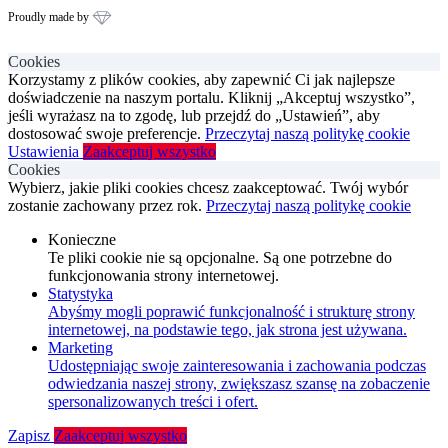
Proudly made by
Cookies
Korzystamy z plików cookies, aby zapewnić Ci jak najlepsze
doświadczenie na naszym portalu. Kliknij „Akceptuj wszystko”,
jeśli wyrażasz na to zgodę, lub przejdź do „Ustawień”, aby
dostosować swoje preferencje.
Przeczytaj naszą politykę cookie
Ustawienia
Zaakceptuj wszystko
Cookies
Wybierz, jakie pliki cookies chcesz zaakceptować. Twój wybór
zostanie zachowany przez rok.
Przeczytaj naszą politykę cookie
Konieczne
Te pliki cookie nie są opcjonalne. Są one potrzebne do
funkcjonowania strony internetowej.
Statystyka
Abyśmy mogli poprawić funkcjonalność i strukturę strony
internetowej, na podstawie tego, jak strona jest używana.
Marketing
Udostępniając swoje zainteresowania i zachowania podczas
odwiedzania naszej strony, zwiększasz szansę na zobaczenie
spersonalizowanych treści i ofert.
Zapisz
Zaakceptuj wszystko