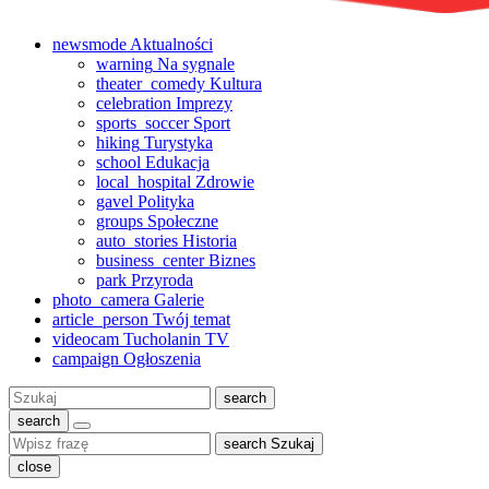
newsmode
Aktualności
warning
Na sygnale
theater_comedy
Kultura
celebration
Imprezy
sports_soccer
Sport
hiking
Turystyka
school
Edukacja
local_hospital
Zdrowie
gavel
Polityka
groups
Społeczne
auto_stories
Historia
business_center
Biznes
park
Przyroda
photo_camera
Galerie
article_person
Twój temat
videocam
Tucholanin TV
campaign
Ogłoszenia
Szukaj:
search
search
search
Szukaj
close