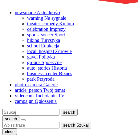
newsmode
Aktualności
warning
Na sygnale
theater_comedy
Kultura
celebration
Imprezy
sports_soccer
Sport
hiking
Turystyka
school
Edukacja
local_hospital
Zdrowie
gavel
Polityka
groups
Społeczne
auto_stories
Historia
business_center
Biznes
park
Przyroda
photo_camera
Galerie
article_person
Twój temat
videocam
Tucholanin TV
campaign
Ogłoszenia
Szukaj:
search
search
search
Szukaj
close