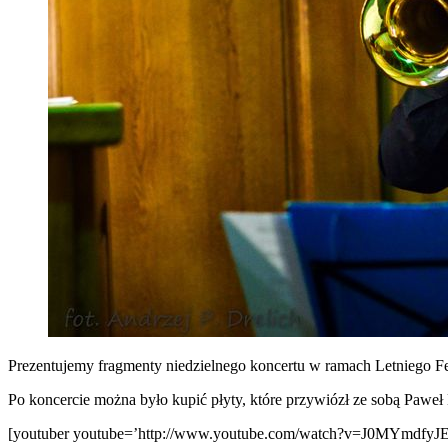
Prezentujemy fragmenty niedzielnego koncertu w ramach Letniego F
Po koncercie można było kupić płyty, które przywiózł ze sobą Paweł Hu
[youtuber youtube=’http://www.youtube.com/watch?v=J0MYmdfyJ