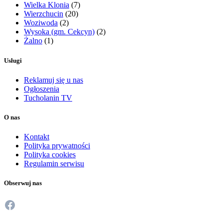
Wielka Klonia
(7)
Wierzchucin
(20)
Woziwoda
(2)
Wysoka (gm. Cekcyn)
(2)
Żalno
(1)
Usługi
Reklamuj się u nas
Ogłoszenia
Tucholanin TV
O nas
Kontakt
Polityka prywatności
Polityka cookies
Regulamin serwisu
Obserwuj nas
Facebook