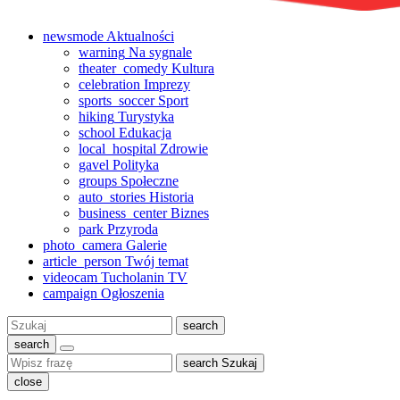
newsmode
Aktualności
warning
Na sygnale
theater_comedy
Kultura
celebration
Imprezy
sports_soccer
Sport
hiking
Turystyka
school
Edukacja
local_hospital
Zdrowie
gavel
Polityka
groups
Społeczne
auto_stories
Historia
business_center
Biznes
park
Przyroda
photo_camera
Galerie
article_person
Twój temat
videocam
Tucholanin TV
campaign
Ogłoszenia
Szukaj:
search
search
search
Szukaj
close