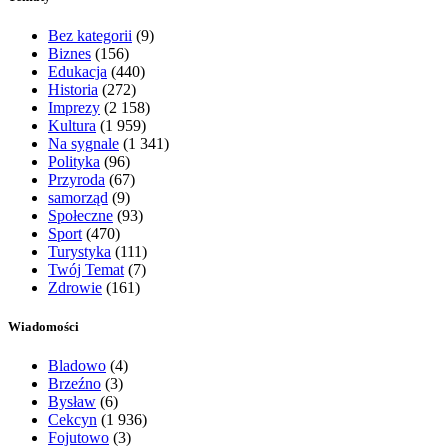
Bez kategorii
(9)
Biznes
(156)
Edukacja
(440)
Historia
(272)
Imprezy
(2 158)
Kultura
(1 959)
Na sygnale
(1 341)
Polityka
(96)
Przyroda
(67)
samorząd
(9)
Społeczne
(93)
Sport
(470)
Turystyka
(111)
Twój Temat
(7)
Zdrowie
(161)
Wiadomości
Bladowo
(4)
Brzeźno
(3)
Bysław
(6)
Cekcyn
(1 936)
Fojutowo
(3)