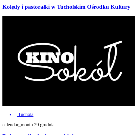
Kolędy i pastorałki w Tucholskim Ośrodku Kultury
Tuchola
calendar_month
29 grudnia