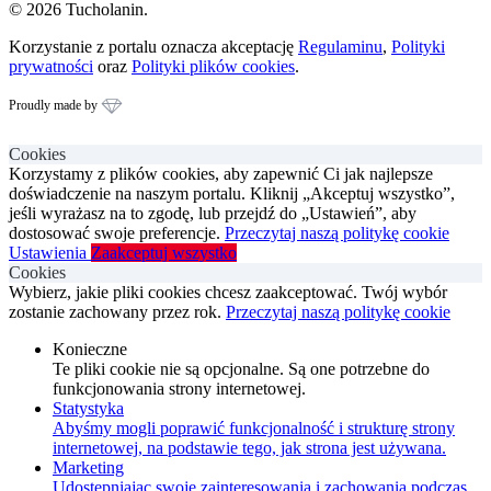
© 2026 Tucholanin.
Korzystanie z portalu oznacza akceptację
Regulaminu
,
Polityki
prywatności
oraz
Polityki plików cookies
.
Proudly made by
Cookies
Korzystamy z plików cookies, aby zapewnić Ci jak najlepsze
doświadczenie na naszym portalu. Kliknij „Akceptuj wszystko”,
jeśli wyrażasz na to zgodę, lub przejdź do „Ustawień”, aby
dostosować swoje preferencje.
Przeczytaj naszą politykę cookie
Ustawienia
Zaakceptuj wszystko
Cookies
Wybierz, jakie pliki cookies chcesz zaakceptować. Twój wybór
zostanie zachowany przez rok.
Przeczytaj naszą politykę cookie
Konieczne
Te pliki cookie nie są opcjonalne. Są one potrzebne do
funkcjonowania strony internetowej.
Statystyka
Abyśmy mogli poprawić funkcjonalność i strukturę strony
internetowej, na podstawie tego, jak strona jest używana.
Marketing
Udostępniając swoje zainteresowania i zachowania podczas