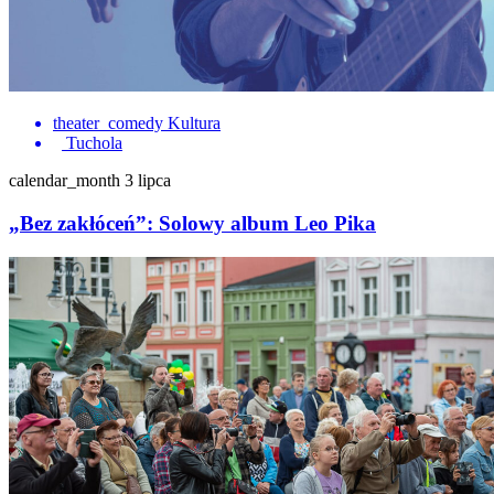
theater_comedy
Kultura
Tuchola
calendar_month
3 lipca
„Bez zakłóceń”: Solowy album Leo Pika