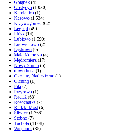
Gołąbek
(4)
Gostycyn
(1 930)
Kamienica
(1)
Kęsowo
(1 534)
Krzywogoniec
(62)
Legbąd
(49)
Lińsk
(14)
Lubiewo
(1 590)
Ludwichowo
(2)
Łyskowo
(9)
Mała Komorza
(4)
Mędromierz
(17)
Nowy Sumin
(5)
obwodnica
(1)
Okoniny Nadjeziorne
(1)
Olching
(1)
Piła
(7)
Przyrowa
(1)
Raciąż
(68)
Rosochatka
(7)
Rudzki Most
(6)
Śliwice
(1 766)
Stobno
(7)
Tuchola
(4 808)
Więcbork
(36)