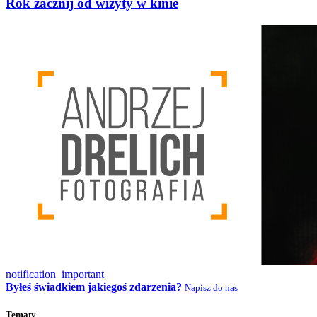
Rok zacznij od wizyty w kinie
notification_important
Byłeś świadkiem jakiegoś zdarzenia?
Napisz do nas
Tematy