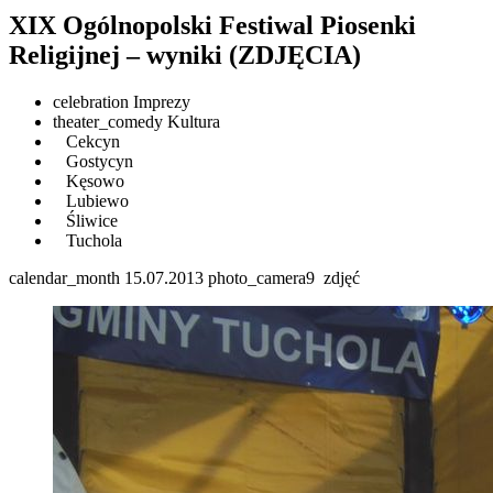
XIX Ogólnopolski Festiwal Piosenki
Religijnej – wyniki (ZDJĘCIA)
celebration
Imprezy
theater_comedy
Kultura
Cekcyn
Gostycyn
Kęsowo
Lubiewo
Śliwice
Tuchola
calendar_month
15.07.2013
photo_camera
9
zdjęć