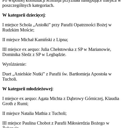
Po wspólnej konsultacji Komisja przyznała następujące miejsca w
poszczególnych kategoriach.
W kategorii dziecięcej
:
I miejsce Schola „Aniołki” przy Parafii Opatrzności Bożej w
Rudzkim Moście;
II miejsce Michał Kamiński z Lipna;
III miejsce ex aequo: Julia Chełstowska z SP w Marianowie,
Dominika Sledz z SP w Legbądzie.
Wyróżnienie:
Duet „Anielskie Nutki” z Parafii św. Bartłomieja Apostoła w
Tucholi.
W kategorii młodzieżowej
:
I miejsce ex aequo: Agata Michta z Dąbrowy Górniczej, Klaudia
Groth z Rumi;
II miejsce Natalia Mathia z Tucholi;
III miejsce Paulina Chobot z Parafii Miłosierdzia Bożego w