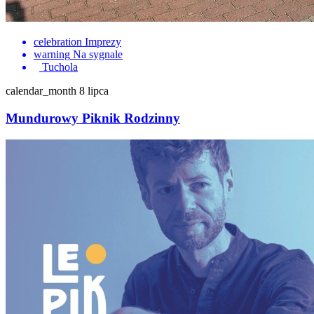
celebration
Imprezy
warning
Na sygnale
Tuchola
calendar_month
8 lipca
Mundurowy Piknik Rodzinny