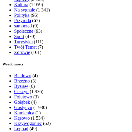
Kultura
(1 959)
Na sygnale
(1 341)
Polityka
(96)
Przyroda
(67)
samorząd
(9)
Społeczne
(93)
Sport
(470)
Turystyka
(111)
Twój Temat
(7)
Zdrowie
(161)
Wiadomości
Bladowo
(4)
Brzeźno
(3)
Bysław
(6)
Cekcyn
(1 936)
Fojutowo
(3)
Gołąbek
(4)
Gostycyn
(1 930)
Kamienica
(1)
Kęsowo
(1 534)
Krzywogoniec
(62)
Legbąd
(49)