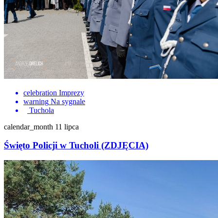
celebration
Imprezy
warning
Na sygnale
Tuchola
calendar_month
11 lipca
Święto Policji w Tucholi (ZDJĘCIA)