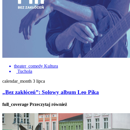
theater_comedy
Kultura
Tuchola
calendar_month
3 lipca
„Bez zakłóceń”: Solowy album Leo Pika
full_coverage
Przeczytaj również