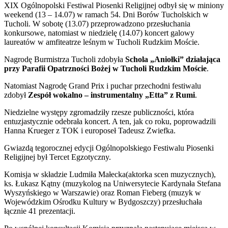
XIX Ogólnopolski Festiwal Piosenki Religijnej odbył się w miniony
weekend (13 – 14.07) w ramach 54. Dni Borów Tucholskich w
Tucholi. W sobotę (13.07) przeprowadzono przesłuchania
konkursowe, natomiast w niedzielę (14.07) koncert galowy
laureatów w amfiteatrze leśnym w Tucholi Rudzkim Moście.
Nagrodę Burmistrza Tucholi zdobyła
Schola „Aniołki” działająca
przy Parafii Opatrzności Bożej w Tucholi Rudzkim Moście
.
Natomiast Nagrodę Grand Prix i puchar przechodni festiwalu
zdobył
Zespół wokalno – instrumentalny „Etta” z Rumi
.
Niedzielne występy zgromadziły rzesze publiczności, która
entuzjastycznie odebrała koncert. A ten, jak co roku, poprowadzili
Hanna Krueger z TOK i europoseł Tadeusz Zwiefka.
Gwiazdą tegorocznej edycji Ogólnopolskiego Festiwalu Piosenki
Religijnej był Tercet Egzotyczny.
Komisja w składzie Ludmiła Małecka(aktorka scen muzycznych),
ks. Łukasz Kątny (muzykolog na Uniwersytecie Kardynała Stefana
Wyszyńskiego w Warszawie) oraz Roman Fieberg (muzyk w
Wojewódzkim Ośrodku Kultury w Bydgoszczy) przesłuchała
łącznie 41 prezentacji.