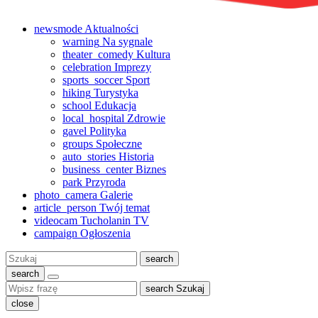
newsmode
Aktualności
warning
Na sygnale
theater_comedy
Kultura
celebration
Imprezy
sports_soccer
Sport
hiking
Turystyka
school
Edukacja
local_hospital
Zdrowie
gavel
Polityka
groups
Społeczne
auto_stories
Historia
business_center
Biznes
park
Przyroda
photo_camera
Galerie
article_person
Twój temat
videocam
Tucholanin TV
campaign
Ogłoszenia
Szukaj:
search
search
search
Szukaj
close