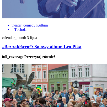
theater_comedy
Kultura
Tuchola
calendar_month
3 lipca
„Bez zakłóceń”: Solowy album Leo Pika
full_coverage
Przeczytaj również