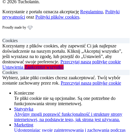
© 2026 Tucholanin.
Korzystanie z portalu oznacza akceptację
Regulaminu
,
Polityki
prywatności
oraz
Polityki plików cookies
.
Proudly made by
Cookies
Korzystamy z plików cookies, aby zapewnić Ci jak najlepsze
doświadczenie na naszym portalu. Kliknij „Akceptuj wszystko”,
jeśli wyrażasz na to zgodę, lub przejdź do „Ustawień”, aby
dostosować swoje preferencje.
Przeczytaj naszą politykę cookie
Ustawienia
Zaakceptuj wszystko
Cookies
Wybierz, jakie pliki cookies chcesz zaakceptować. Twój wybór
zostanie zachowany przez rok.
Przeczytaj naszą politykę cookie
Konieczne
Te pliki cookie nie są opcjonalne. Są one potrzebne do
funkcjonowania strony internetowej.
Statystyka
Abyśmy mogli poprawić funkcjonalność i strukturę strony
internetowej, na podstawie tego, jak strona jest używana.
Marketing
Udostępniając swoje zainteresowania i zachowania podczas