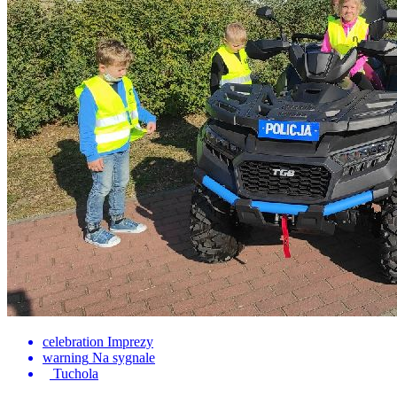
celebration
Imprezy
warning
Na sygnale
Tuchola