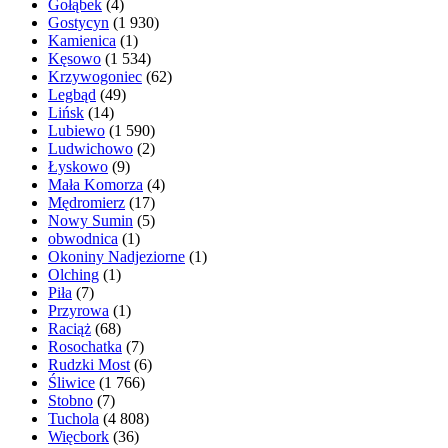
Gołąbek
(4)
Gostycyn
(1 930)
Kamienica
(1)
Kęsowo
(1 534)
Krzywogoniec
(62)
Legbąd
(49)
Lińsk
(14)
Lubiewo
(1 590)
Ludwichowo
(2)
Łyskowo
(9)
Mała Komorza
(4)
Mędromierz
(17)
Nowy Sumin
(5)
obwodnica
(1)
Okoniny Nadjeziorne
(1)
Olching
(1)
Piła
(7)
Przyrowa
(1)
Raciąż
(68)
Rosochatka
(7)
Rudzki Most
(6)
Śliwice
(1 766)
Stobno
(7)
Tuchola
(4 808)
Więcbork
(36)