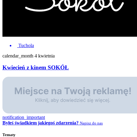
Tuchola
calendar_month
4 kwietnia
Kwiecień z kinem SOKÓŁ
notification_important
Byłeś świadkiem jakiegoś zdarzenia?
Napisz do nas
Tematy