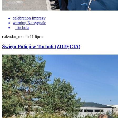
celebration
Imprezy
warning
Na sygnale
Tuchola
calendar_month
11 lipca
Święto Policji w Tucholi (ZDJĘCIA)