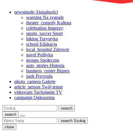
newsmode
Aktualności
warning
Na sygnale
theater_comedy
Kultura
celebration
Imprezy
sports_soccer
Sport
hiking
Turystyka
school
Edukacja
local_hospital
Zdrowie
gavel
Polityka
groups
Społeczne
auto_stories
Historia
business_center
Biznes
park
Przyroda
photo_camera
Galerie
article_person
Twój temat
videocam
Tucholanin TV
campaign
Ogłoszenia
Szukaj:
search
search
search
Szukaj
close