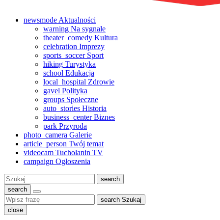
newsmode
Aktualności
warning
Na sygnale
theater_comedy
Kultura
celebration
Imprezy
sports_soccer
Sport
hiking
Turystyka
school
Edukacja
local_hospital
Zdrowie
gavel
Polityka
groups
Społeczne
auto_stories
Historia
business_center
Biznes
park
Przyroda
photo_camera
Galerie
article_person
Twój temat
videocam
Tucholanin TV
campaign
Ogłoszenia
Szukaj:
search
search
search
Szukaj
close