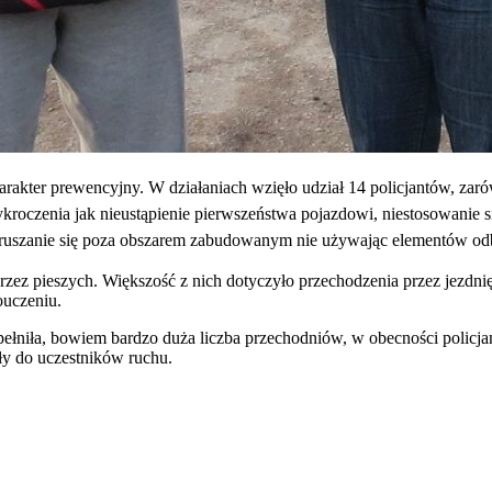
harakter prewencyjny. W działaniach wzięło udział 14 policjantów, z
ykroczenia jak nieustąpienie pierwszeństwa pojazdowi
, niestosowanie s
 poruszanie się poza obszarem zabudowanym nie używając elementów o
rzez pieszych. Większość z nich dotyczyło przechodzenia przez jezdn
ouczeniu.
ę spełniła, bowiem bardzo duża liczba przechodniów, w obecności polic
ły do uczestników ruchu.