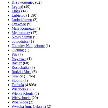
Krzywogoniec
(62)
Legbąd
(49)
Lińsk
(14)
Lubiewo
(1 590)
Ludwichowo
(2)
Łyskowo
(9)
Mała Komorza
(4)
Mędromierz
(17)
Nowy Sumin
(5)
obwodnica
(1)
Okoniny Nadjeziorne
(1)
Olching
(1)
Piła
(7)
Przyrowa
(1)
Raciąż
(68)
Rosochatka
(7)
Rudzki Most
(6)
Śliwice
(1 766)
Stobno
(7)
Tuchola
(4 808)
Więcbork
(36)
Wielka Klonia
(7)
Wierzchucin
(20)
Woziwoda
(2)
Wysoka (gm. Cekcyn)
(2)