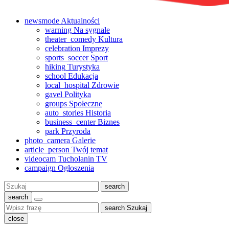
newsmode
Aktualności
warning
Na sygnale
theater_comedy
Kultura
celebration
Imprezy
sports_soccer
Sport
hiking
Turystyka
school
Edukacja
local_hospital
Zdrowie
gavel
Polityka
groups
Społeczne
auto_stories
Historia
business_center
Biznes
park
Przyroda
photo_camera
Galerie
article_person
Twój temat
videocam
Tucholanin TV
campaign
Ogłoszenia
Szukaj:
search
search
search
Szukaj
close