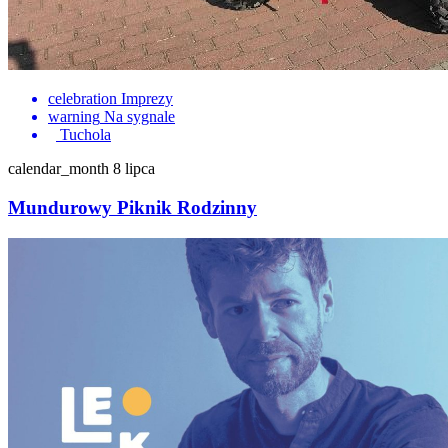
celebration
Imprezy
warning
Na sygnale
Tuchola
calendar_month
8 lipca
Mundurowy Piknik Rodzinny