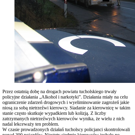
Przez ostatnią dobę na drogach powiatu tucholskiego trwały
policyjne działania „Alkohol i narkotyki”. Działania miały na celu
ograniczenie zdarzeń drogowych i wyeliminowanie zagrożeń jakie
niosą za sobą nietrzeźwi kierowcy.
Siadanie za kierownicę w takim
stanie często skutkuje wypadkiem lub kolizją. Z liczby
zatrzymanych nietrzeźwych kierowców wynika, że wielu z nich
nadal lekceważy ten problem.
W czasie prowadzonych działań tucholscy policjanci skontrolowali
ponad 300 pojazdów.
Niestety siedmiu kierowców jechało po