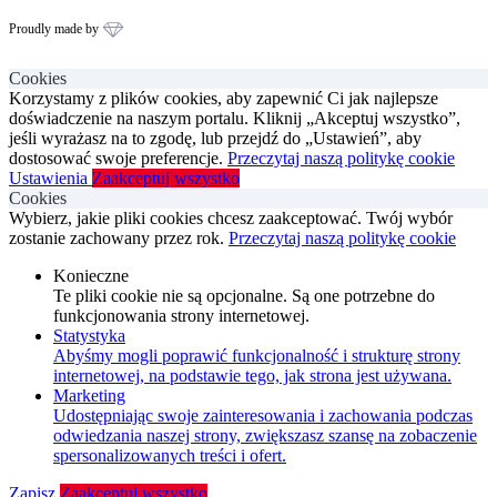
Proudly made by
Cookies
Korzystamy z plików cookies, aby zapewnić Ci jak najlepsze
doświadczenie na naszym portalu. Kliknij „Akceptuj wszystko”,
jeśli wyrażasz na to zgodę, lub przejdź do „Ustawień”, aby
dostosować swoje preferencje.
Przeczytaj naszą politykę cookie
Ustawienia
Zaakceptuj wszystko
Cookies
Wybierz, jakie pliki cookies chcesz zaakceptować. Twój wybór
zostanie zachowany przez rok.
Przeczytaj naszą politykę cookie
Konieczne
Te pliki cookie nie są opcjonalne. Są one potrzebne do
funkcjonowania strony internetowej.
Statystyka
Abyśmy mogli poprawić funkcjonalność i strukturę strony
internetowej, na podstawie tego, jak strona jest używana.
Marketing
Udostępniając swoje zainteresowania i zachowania podczas
odwiedzania naszej strony, zwiększasz szansę na zobaczenie
spersonalizowanych treści i ofert.
Zapisz
Zaakceptuj wszystko