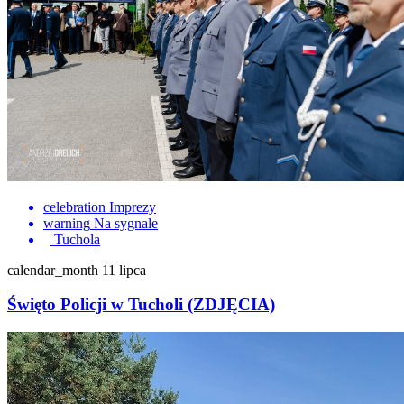
celebration
Imprezy
warning
Na sygnale
Tuchola
calendar_month
11 lipca
Święto Policji w Tucholi (ZDJĘCIA)