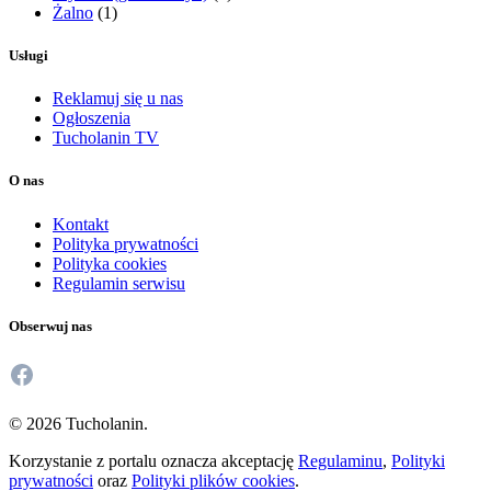
Żalno
(1)
Usługi
Reklamuj się u nas
Ogłoszenia
Tucholanin TV
O nas
Kontakt
Polityka prywatności
Polityka cookies
Regulamin serwisu
Obserwuj nas
Facebook
© 2026 Tucholanin.
Korzystanie z portalu oznacza akceptację
Regulaminu
,
Polityki
prywatności
oraz
Polityki plików cookies
.