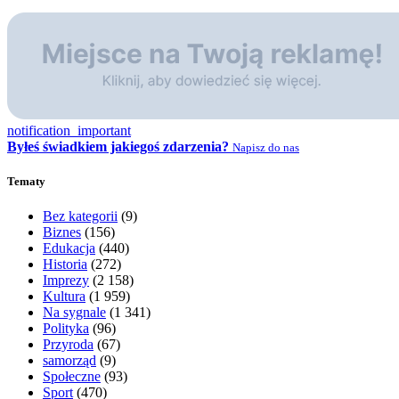
notification_important
Byłeś świadkiem jakiegoś zdarzenia?
Napisz do nas
Tematy
Bez kategorii
(9)
Biznes
(156)
Edukacja
(440)
Historia
(272)
Imprezy
(2 158)
Kultura
(1 959)
Na sygnale
(1 341)
Polityka
(96)
Przyroda
(67)
samorząd
(9)
Społeczne
(93)
Sport
(470)