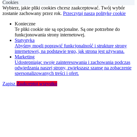
Cookies
Wybierz, jakie pliki cookies chcesz zaakceptować. Twój wybór
zostanie zachowany przez rok.
Przeczytaj naszą politykę cookie
Konieczne
Te pliki cookie nie są opcjonalne. Są one potrzebne do
funkcjonowania strony internetowej.
Statystyka
Abyśmy mogli poprawić funkcjonalność i strukturę strony
internetowej, na podstawie tego, jak strona jest używana.
Marketing
Udostępniając swoje zainteresowania i zachowania podczas
odwiedzania naszej strony, zwiększasz szansę na zobaczenie
spersonalizowanych treści i ofert.
Zapisz
Zaakceptuj wszystko