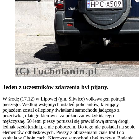
Jeden z uczestników zdarzenia był pijany.
W środę (17.12) w Lipowej (gm. Śliwice) volkswagen potrącił
pieszego. Według wstępnych ustaleń policjantów
, kierujący
pojazdem został oślepiony światłami samochodu jadącego z
przeciwka, dlatego kierowca za późno zauważył idącego
mężczyznę. 50-letni pieszy poruszał się prawidłową stroną drogi,
jednak szedł jezdnią, a nie poboczem. Do tego nie posiadał na sobie
elementów odblaskowych. Pieszy z obrażeniami ciała trafił do
szpitala w Chojnicach. Kierowca samochodu był trzeźwy. Badanie