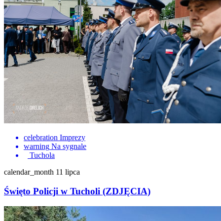
celebration
Imprezy
warning
Na sygnale
Tuchola
calendar_month
11 lipca
Święto Policji w Tucholi (ZDJĘCIA)