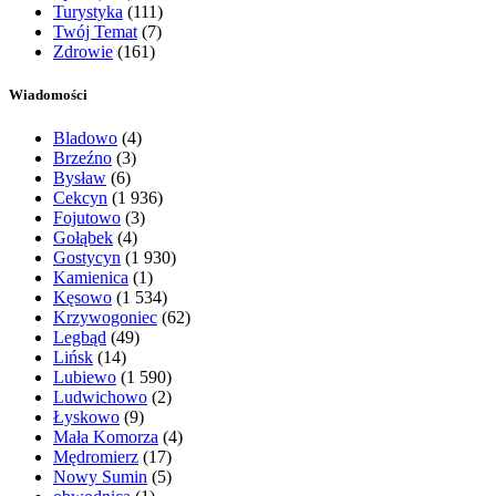
Turystyka
(111)
Twój Temat
(7)
Zdrowie
(161)
Wiadomości
Bladowo
(4)
Brzeźno
(3)
Bysław
(6)
Cekcyn
(1 936)
Fojutowo
(3)
Gołąbek
(4)
Gostycyn
(1 930)
Kamienica
(1)
Kęsowo
(1 534)
Krzywogoniec
(62)
Legbąd
(49)
Lińsk
(14)
Lubiewo
(1 590)
Ludwichowo
(2)
Łyskowo
(9)
Mała Komorza
(4)
Mędromierz
(17)
Nowy Sumin
(5)