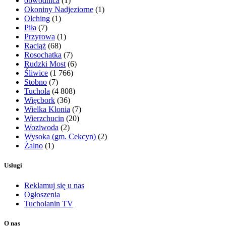
obwodnica
(1)
Okoniny Nadjeziorne
(1)
Olching
(1)
Piła
(7)
Przyrowa
(1)
Raciąż
(68)
Rosochatka
(7)
Rudzki Most
(6)
Śliwice
(1 766)
Stobno
(7)
Tuchola
(4 808)
Więcbork
(36)
Wielka Klonia
(7)
Wierzchucin
(20)
Woziwoda
(2)
Wysoka (gm. Cekcyn)
(2)
Żalno
(1)
Usługi
Reklamuj się u nas
Ogłoszenia
Tucholanin TV
O nas