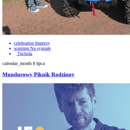
celebration
Imprezy
warning
Na sygnale
Tuchola
calendar_month
8 lipca
Mundurowy Piknik Rodzinny