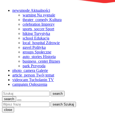
newsmode
Aktualności
warning
Na sygnale
theater_comedy
Kultura
celebration
Imprezy
sports_soccer
Sport
hiking
Turystyka
school
Edukacja
local_hospital
Zdrowie
gavel
Polityka
groups
Społeczne
auto_stories
Historia
business_center
Biznes
park
Przyroda
photo_camera
Galerie
article_person
Twój temat
videocam
Tucholanin TV
campaign
Ogłoszenia
Szukaj:
search
search
search
Szukaj
close