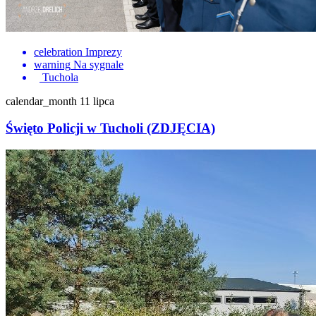
celebration
Imprezy
warning
Na sygnale
Tuchola
calendar_month
11 lipca
Święto Policji w Tucholi (ZDJĘCIA)