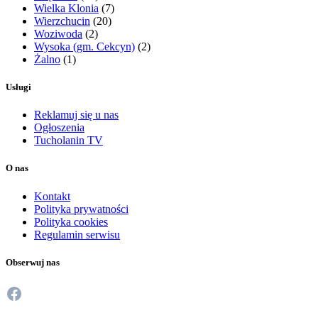
Wielka Klonia
(7)
Wierzchucin
(20)
Woziwoda
(2)
Wysoka (gm. Cekcyn)
(2)
Żalno
(1)
Usługi
Reklamuj się u nas
Ogłoszenia
Tucholanin TV
O nas
Kontakt
Polityka prywatności
Polityka cookies
Regulamin serwisu
Obserwuj nas
Facebook