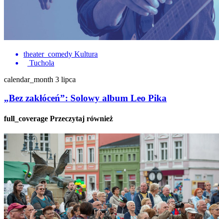
theater_comedy
Kultura
Tuchola
calendar_month
3 lipca
„Bez zakłóceń”: Solowy album Leo Pika
full_coverage
Przeczytaj również