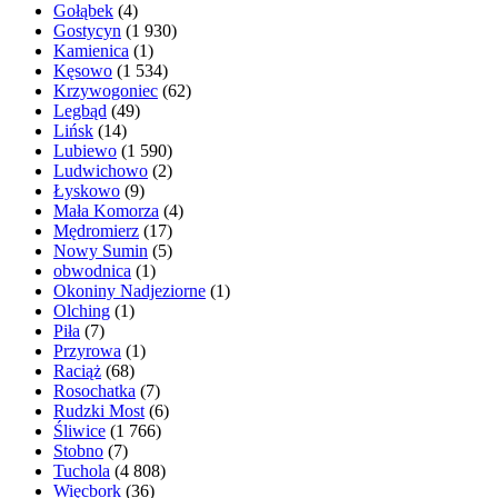
Gołąbek
(4)
Gostycyn
(1 930)
Kamienica
(1)
Kęsowo
(1 534)
Krzywogoniec
(62)
Legbąd
(49)
Lińsk
(14)
Lubiewo
(1 590)
Ludwichowo
(2)
Łyskowo
(9)
Mała Komorza
(4)
Mędromierz
(17)
Nowy Sumin
(5)
obwodnica
(1)
Okoniny Nadjeziorne
(1)
Olching
(1)
Piła
(7)
Przyrowa
(1)
Raciąż
(68)
Rosochatka
(7)
Rudzki Most
(6)
Śliwice
(1 766)
Stobno
(7)
Tuchola
(4 808)
Więcbork
(36)