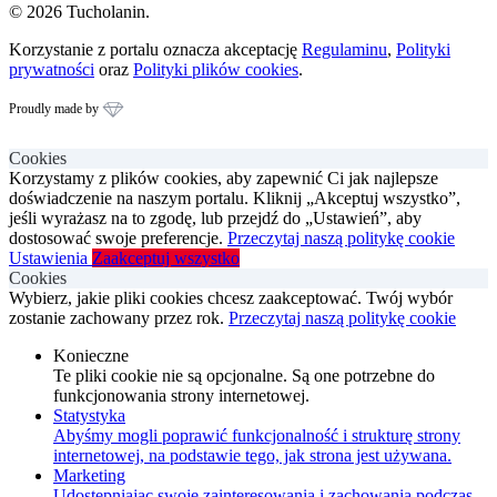
© 2026 Tucholanin.
Korzystanie z portalu oznacza akceptację
Regulaminu
,
Polityki
prywatności
oraz
Polityki plików cookies
.
Proudly made by
Cookies
Korzystamy z plików cookies, aby zapewnić Ci jak najlepsze
doświadczenie na naszym portalu. Kliknij „Akceptuj wszystko”,
jeśli wyrażasz na to zgodę, lub przejdź do „Ustawień”, aby
dostosować swoje preferencje.
Przeczytaj naszą politykę cookie
Ustawienia
Zaakceptuj wszystko
Cookies
Wybierz, jakie pliki cookies chcesz zaakceptować. Twój wybór
zostanie zachowany przez rok.
Przeczytaj naszą politykę cookie
Konieczne
Te pliki cookie nie są opcjonalne. Są one potrzebne do
funkcjonowania strony internetowej.
Statystyka
Abyśmy mogli poprawić funkcjonalność i strukturę strony
internetowej, na podstawie tego, jak strona jest używana.
Marketing
Udostępniając swoje zainteresowania i zachowania podczas