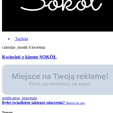
Tuchola
calendar_month
4 kwietnia
Kwiecień z kinem SOKÓŁ
notification_important
Byłeś świadkiem jakiegoś zdarzenia?
Napisz do nas
Tematy