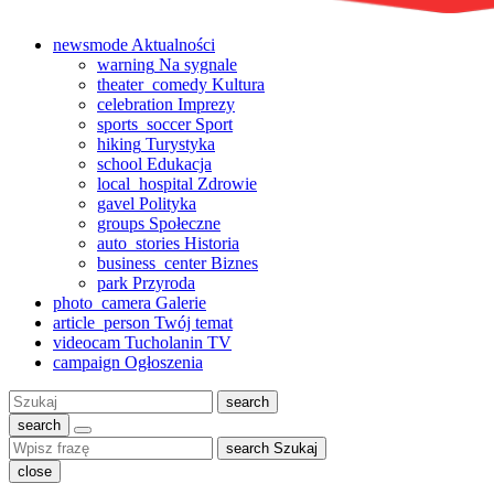
newsmode
Aktualności
warning
Na sygnale
theater_comedy
Kultura
celebration
Imprezy
sports_soccer
Sport
hiking
Turystyka
school
Edukacja
local_hospital
Zdrowie
gavel
Polityka
groups
Społeczne
auto_stories
Historia
business_center
Biznes
park
Przyroda
photo_camera
Galerie
article_person
Twój temat
videocam
Tucholanin TV
campaign
Ogłoszenia
Szukaj:
search
search
search
Szukaj
close