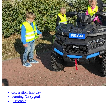
celebration
Imprezy
warning
Na sygnale
Tuchola