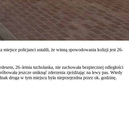
iejsce policjanci ustalili, że winną spowodowania kolizji jest 26-
cedesem, 26–letnia tucholanka, nie zachowała bezpiecznej odległości
a próbowała jeszcze uniknąć zderzenia zjeżdżając na lewy pas. Wtedy
ednak droga w tym miejscu była nieprzejezdna przez ok. godzinę.