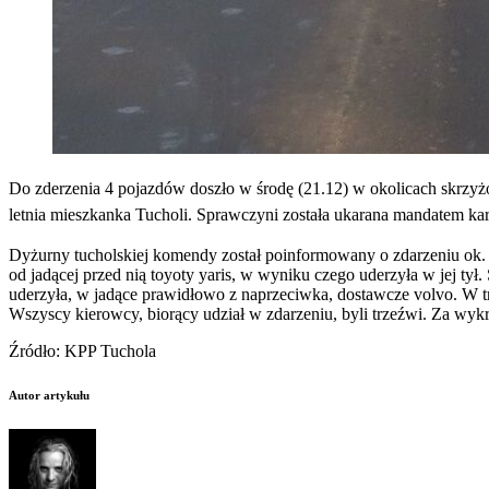
Do zderzenia 4 pojazdów doszło w środę (21.12) w okolicach skrzyżow
letnia mieszkanka Tucholi. Sprawczyni została ukarana mandatem ka
Dyżurny tucholskiej komendy został poinformowany o zdarzeniu ok. go
od jadącej przed nią toyoty yaris, w wyniku czego uderzyła w jej tył
uderzyła, w jadące prawidłowo z naprzeciwka, dostawcze volvo. W tra
Wszyscy kierowcy, biorący udział w zdarzeniu, byli trzeźwi. Za wy
Źródło: KPP Tuchola
Autor artykułu