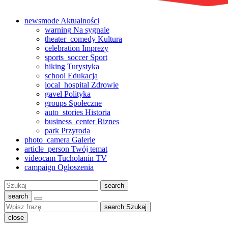
newsmode
Aktualności
warning
Na sygnale
theater_comedy
Kultura
celebration
Imprezy
sports_soccer
Sport
hiking
Turystyka
school
Edukacja
local_hospital
Zdrowie
gavel
Polityka
groups
Społeczne
auto_stories
Historia
business_center
Biznes
park
Przyroda
photo_camera
Galerie
article_person
Twój temat
videocam
Tucholanin TV
campaign
Ogłoszenia
Szukaj:
search
search
search
Szukaj
close