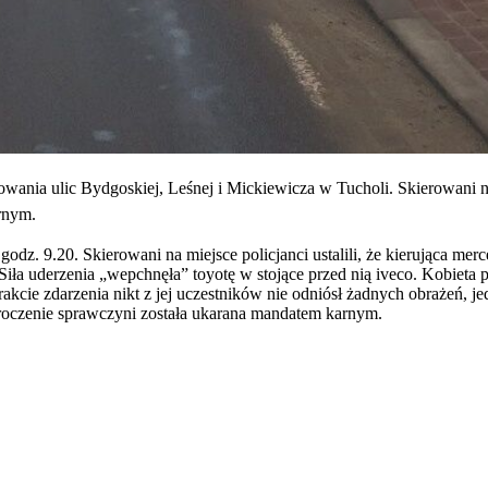
ania ulic Bydgoskiej, Leśnej i Mickiewicza w Tucholi. Skierowani na m
rnym.
dz. 9.20. Skierowani na miejsce policjanci ustalili, że kierująca mer
. Siła uderzenia „wepchnęła” toyotę w stojące przed nią iveco. Kobiet
kcie zdarzenia nikt z jej uczestników nie odniósł żadnych obrażeń, j
kroczenie sprawczyni została ukarana mandatem karnym.