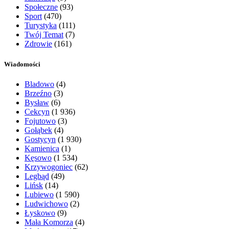
Społeczne
(93)
Sport
(470)
Turystyka
(111)
Twój Temat
(7)
Zdrowie
(161)
Wiadomości
Bladowo
(4)
Brzeźno
(3)
Bysław
(6)
Cekcyn
(1 936)
Fojutowo
(3)
Gołąbek
(4)
Gostycyn
(1 930)
Kamienica
(1)
Kęsowo
(1 534)
Krzywogoniec
(62)
Legbąd
(49)
Lińsk
(14)
Lubiewo
(1 590)
Ludwichowo
(2)
Łyskowo
(9)
Mała Komorza
(4)