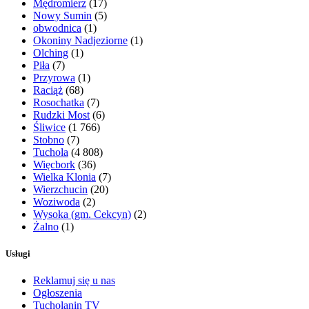
Mędromierz
(17)
Nowy Sumin
(5)
obwodnica
(1)
Okoniny Nadjeziorne
(1)
Olching
(1)
Piła
(7)
Przyrowa
(1)
Raciąż
(68)
Rosochatka
(7)
Rudzki Most
(6)
Śliwice
(1 766)
Stobno
(7)
Tuchola
(4 808)
Więcbork
(36)
Wielka Klonia
(7)
Wierzchucin
(20)
Woziwoda
(2)
Wysoka (gm. Cekcyn)
(2)
Żalno
(1)
Usługi
Reklamuj się u nas
Ogłoszenia
Tucholanin TV