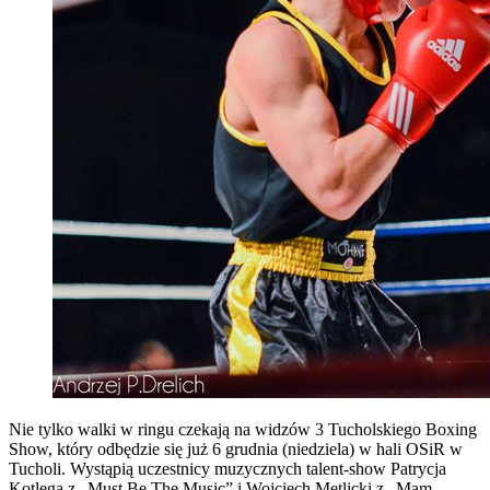
Nie tylko walki w ringu czekają na widzów 3 Tucholskiego Boxing
Show, który odbędzie się już 6 grudnia (niedziela) w hali OSiR w
Tucholi. Wystąpią uczestnicy muzycznych talent-show Patrycja
Kotlęga z „Must Be The Music” i Wojciech Metlicki z „Mam