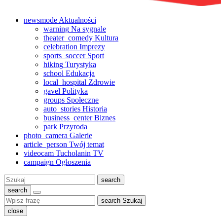
newsmode
Aktualności
warning
Na sygnale
theater_comedy
Kultura
celebration
Imprezy
sports_soccer
Sport
hiking
Turystyka
school
Edukacja
local_hospital
Zdrowie
gavel
Polityka
groups
Społeczne
auto_stories
Historia
business_center
Biznes
park
Przyroda
photo_camera
Galerie
article_person
Twój temat
videocam
Tucholanin TV
campaign
Ogłoszenia
Szukaj:
search
search
search
Szukaj
close