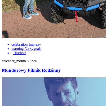
celebration
Imprezy
warning
Na sygnale
Tuchola
calendar_month
8 lipca
Mundurowy Piknik Rodzinny