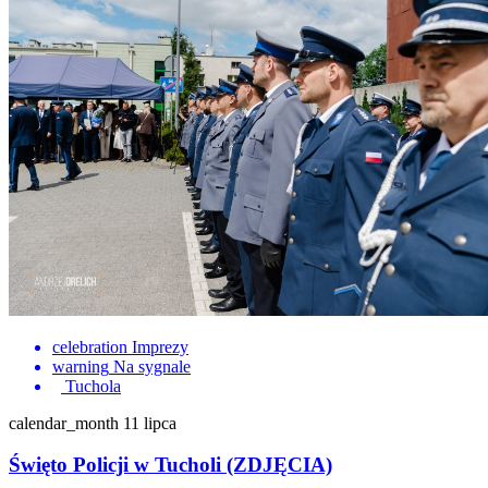
celebration
Imprezy
warning
Na sygnale
Tuchola
calendar_month
11 lipca
Święto Policji w Tucholi (ZDJĘCIA)