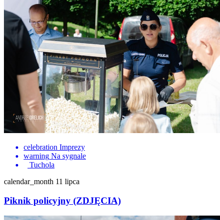
celebration
Imprezy
warning
Na sygnale
Tuchola
calendar_month
11 lipca
Piknik policyjny (ZDJĘCIA)