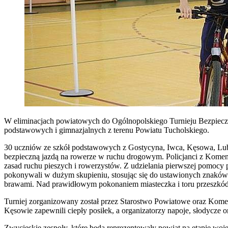
W eliminacjach powiatowych do Ogólnopolskiego Turnieju Bezpiecze
podstawowych i gimnazjalnych z terenu Powiatu Tucholskiego.
30 uczniów ze szkół podstawowych z Gostycyna, Iwca, Kęsowa, Lubie
bezpieczną jazdą na rowerze w ruchu drogowym. Policjanci z Komen
zasad ruchu pieszych i rowerzystów. Z udzielania pierwszej pomocy
pokonywali w dużym skupieniu, stosując się do ustawionych znaków d
brawami. Nad prawidłowym pokonaniem miasteczka i toru przeszkód
Turniej zorganizowany został przez Starostwo Powiatowe oraz Kom
Kęsowie zapewnili ciepły posiłek, a organizatorzy napoje, słodycze
Zwycięskie zespoły, które będą reprezentowały powiat na etapie wo