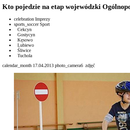
Kto pojedzie na etap wojewódzki Ogólno
celebration
Imprezy
sports_soccer
Sport
Cekcyn
Gostycyn
Kęsowo
Lubiewo
Śliwice
Tuchola
calendar_month
17.04.2013
photo_camera
6
zdjęć