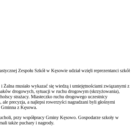
tycznej Zespołu Szkół w Kęsowie udział wzięli reprezentanci szkół
i Żalna musiało wykazać się wiedzą i umiejętnościami związanymi z
znaków drogowych, sytuacji w ruchu drogowym (skrzyżowania),
holscy strażacy. Miasteczko ruchu drogowego uczestnicy
le precyzja, a najlepsi rowerzyści nagradzani byli głośnymi
aż Gminna z Kęsowa.
 Tucholi, przy współpracy Gminy Kęsowo. Gospodarze szkoły w
ali także puchary i nagrody.