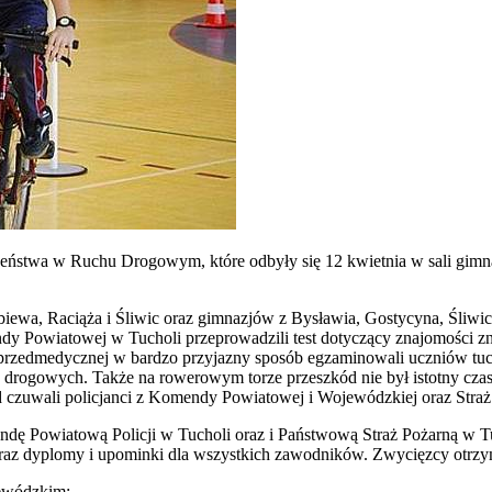
ństwa w Ruchu Drogowym, które odbyły się 12 kwietnia w sali gimnas
wa, Raciąża i Śliwic oraz gimnazjów z Bysławia, Gostycyna, Śliwic 
dy Powiatowej w Tucholi przeprowadzili test dotyczący znajomości 
 przedmedycznej w bardzo przyjazny sposób egzaminowali uczniów tuc
rogowych. Także na rowerowym torze przeszkód nie był istotny czas, a
 czuwali policjanci z Komendy Powiatowej i Wojewódzkiej oraz Str
endę Powiatową Policji w Tucholi oraz i Państwową Straż Pożarną w
 oraz dyplomy i upominki dla wszystkich zawodników. Zwycięzcy otrzym
jewódzkim: