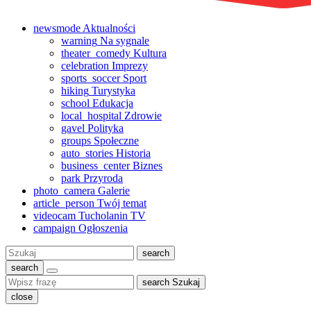
newsmode
Aktualności
warning
Na sygnale
theater_comedy
Kultura
celebration
Imprezy
sports_soccer
Sport
hiking
Turystyka
school
Edukacja
local_hospital
Zdrowie
gavel
Polityka
groups
Społeczne
auto_stories
Historia
business_center
Biznes
park
Przyroda
photo_camera
Galerie
article_person
Twój temat
videocam
Tucholanin TV
campaign
Ogłoszenia
Szukaj:
search
search
search
Szukaj
close