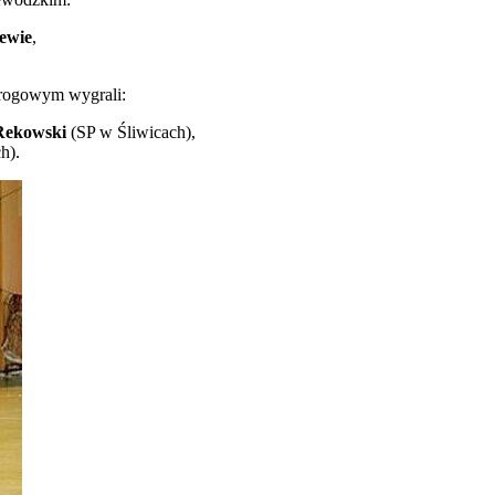
ewie
,
Drogowym wygrali:
Rekowski
(SP w Śliwicach),
h).