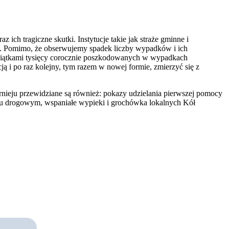
h tragiczne skutki. Instytucje takie jak straże gminne i
ch. Pomimo, że obserwujemy spadek liczby wypadków i ich
ziesiątkami tysięcy corocznie poszkodowanych w wypadkach
 po raz kolejny, tym razem w nowej formie, zmierzyć się z
 turnieju przewidziane są również: pokazy udzielania pierwszej pomocy
hu drogowym, wspaniałe wypieki i grochówka lokalnych Kół