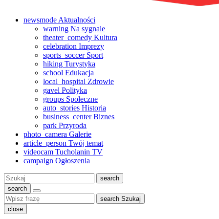
newsmode
Aktualności
warning
Na sygnale
theater_comedy
Kultura
celebration
Imprezy
sports_soccer
Sport
hiking
Turystyka
school
Edukacja
local_hospital
Zdrowie
gavel
Polityka
groups
Społeczne
auto_stories
Historia
business_center
Biznes
park
Przyroda
photo_camera
Galerie
article_person
Twój temat
videocam
Tucholanin TV
campaign
Ogłoszenia
Szukaj:
search
search
search
Szukaj
close