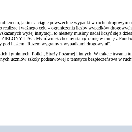
oblemem, jakim są ciągle powszechne wypadki w ruchu drogowym oraz ic
 do realizacji ważnego celu – ograniczenia liczby wypadków drogowy
wskazanych wyżej instytucji, to niestety musimy nadal liczyć się z d
ZIELONY LIŚĆ. My również chcemy stanąć ramię w ramię z Fundacją i
wy pod hasłem „Razem wygramy z wypadkami drogowymi”.
skich i gminnych, Policji, Straży Pożarnej i innych. W trakcie trwania
cznych uczniów szkoły podstawowej o tematyce bezpieczeństwa w ruc