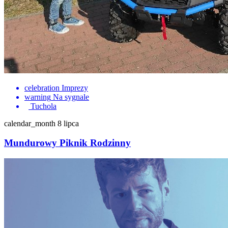
celebration
Imprezy
warning
Na sygnale
Tuchola
calendar_month
8 lipca
Mundurowy Piknik Rodzinny