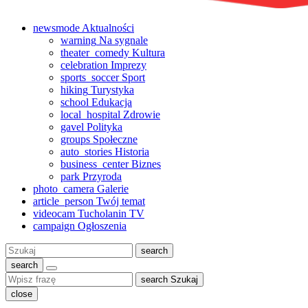
newsmode
Aktualności
warning
Na sygnale
theater_comedy
Kultura
celebration
Imprezy
sports_soccer
Sport
hiking
Turystyka
school
Edukacja
local_hospital
Zdrowie
gavel
Polityka
groups
Społeczne
auto_stories
Historia
business_center
Biznes
park
Przyroda
photo_camera
Galerie
article_person
Twój temat
videocam
Tucholanin TV
campaign
Ogłoszenia
Szukaj:
search
search
search
Szukaj
close