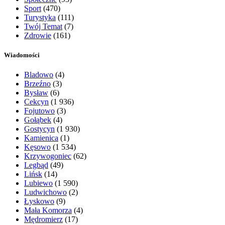
Sport
(470)
Turystyka
(111)
Twój Temat
(7)
Zdrowie
(161)
Wiadomości
Bladowo
(4)
Brzeźno
(3)
Bysław
(6)
Cekcyn
(1 936)
Fojutowo
(3)
Gołąbek
(4)
Gostycyn
(1 930)
Kamienica
(1)
Kęsowo
(1 534)
Krzywogoniec
(62)
Legbąd
(49)
Lińsk
(14)
Lubiewo
(1 590)
Ludwichowo
(2)
Łyskowo
(9)
Mała Komorza
(4)
Mędromierz
(17)