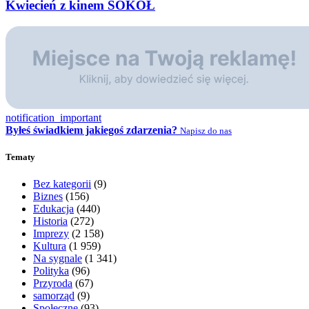
Kwiecień z kinem SOKÓŁ
notification_important
Byłeś świadkiem jakiegoś zdarzenia?
Napisz do nas
Tematy
Bez kategorii
(9)
Biznes
(156)
Edukacja
(440)
Historia
(272)
Imprezy
(2 158)
Kultura
(1 959)
Na sygnale
(1 341)
Polityka
(96)
Przyroda
(67)
samorząd
(9)
Społeczne
(93)