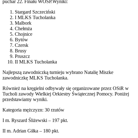
puchar 22. Finału WOŚP.Wyniki:
Stargard Szczeciński
I MLKS Tucholanka
Malbork
Chełmża
Chojnice
Bytów
Czersk
Brusy
Pruszcz
II MLKS Tucholanka
Najlepszą zawodniczką turnieju wybrano Natalię Miszke
zawodniczkę MLKS Tucholanka.
Również na kręgielni odbywały się organizowane przez OSiR w
Tucholi zawody Wielkiej Orkiestry Świątecznej Pomocy. Poniżej
przedstawiamy wyniki.
Kategoria mężczyzn: 30 rzutów
I m. Ryszard Śliżewski – 197 pkt.
II m. Adrian Giłka – 180 pkt.