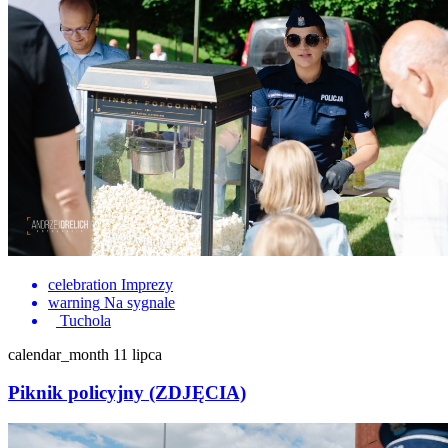
celebration
Imprezy
warning
Na sygnale
Tuchola
calendar_month
11 lipca
Piknik policyjny (ZDJĘCIA)