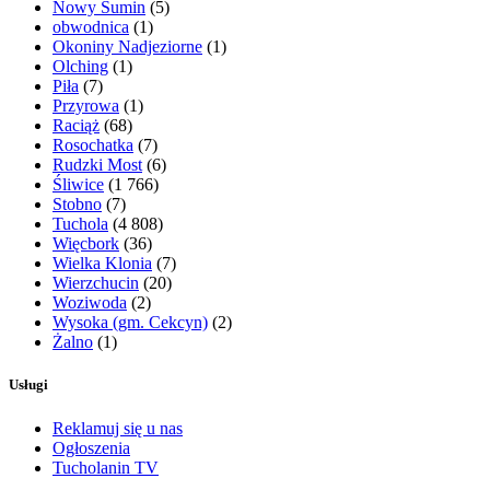
Nowy Sumin
(5)
obwodnica
(1)
Okoniny Nadjeziorne
(1)
Olching
(1)
Piła
(7)
Przyrowa
(1)
Raciąż
(68)
Rosochatka
(7)
Rudzki Most
(6)
Śliwice
(1 766)
Stobno
(7)
Tuchola
(4 808)
Więcbork
(36)
Wielka Klonia
(7)
Wierzchucin
(20)
Woziwoda
(2)
Wysoka (gm. Cekcyn)
(2)
Żalno
(1)
Usługi
Reklamuj się u nas
Ogłoszenia
Tucholanin TV