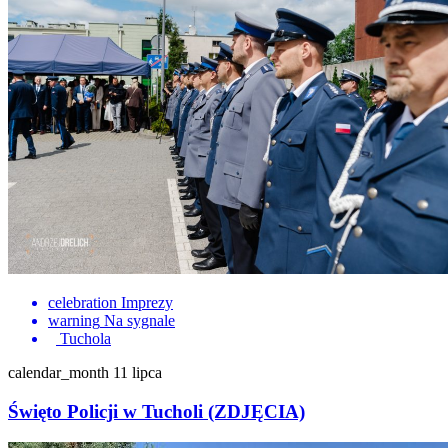
celebration
Imprezy
warning
Na sygnale
Tuchola
calendar_month
11 lipca
Święto Policji w Tucholi (ZDJĘCIA)