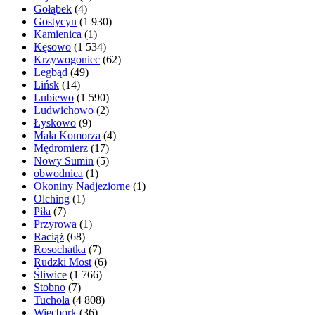
Gołąbek
(4)
Gostycyn
(1 930)
Kamienica
(1)
Kęsowo
(1 534)
Krzywogoniec
(62)
Legbąd
(49)
Lińsk
(14)
Lubiewo
(1 590)
Ludwichowo
(2)
Łyskowo
(9)
Mała Komorza
(4)
Mędromierz
(17)
Nowy Sumin
(5)
obwodnica
(1)
Okoniny Nadjeziorne
(1)
Olching
(1)
Piła
(7)
Przyrowa
(1)
Raciąż
(68)
Rosochatka
(7)
Rudzki Most
(6)
Śliwice
(1 766)
Stobno
(7)
Tuchola
(4 808)
Więcbork
(36)