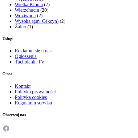
Wielka Klonia
(7)
Wierzchucin
(20)
Woziwoda
(2)
Wysoka (gm. Cekcyn)
(2)
Żalno
(1)
Usługi
Reklamuj się u nas
Ogłoszenia
Tucholanin TV
O nas
Kontakt
Polityka prywatności
Polityka cookies
Regulamin serwisu
Obserwuj nas
Facebook