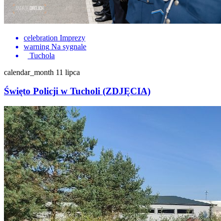
celebration
Imprezy
warning
Na sygnale
Tuchola
calendar_month
11 lipca
Święto Policji w Tucholi (ZDJĘCIA)