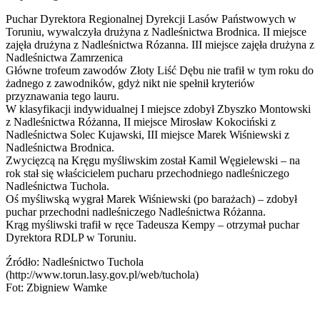
Puchar Dyrektora Regionalnej Dyrekcji Lasów Państwowych w
Toruniu, wywalczyła drużyna z Nadleśnictwa Brodnica. II miejsce
zajęła drużyna z Nadleśnictwa Rózanna. III miejsce zajęła drużyna z
Nadleśnictwa Zamrzenica
Główne trofeum zawodów Złoty Liść Dębu nie trafił w tym roku do
żadnego z zawodników, gdyż nikt nie spełnił kryteriów
przyznawania tego lauru.
W klasyfikacji indywidualnej I miejsce zdobył Zbyszko Montowski
z Nadleśnictwa Różanna, II miejsce Mirosław Kokociński z
Nadleśnictwa Solec Kujawski, III miejsce Marek Wiśniewski z
Nadleśnictwa Brodnica.
Zwycięzcą na Kręgu myśliwskim został Kamil Węgielewski – na
rok stał się właścicielem pucharu przechodniego nadleśniczego
Nadleśnictwa Tuchola.
Oś myśliwską wygrał Marek Wiśniewski (po barażach) – zdobył
puchar przechodni nadleśniczego Nadleśnictwa Różanna.
Krąg myśliwski trafił w ręce Tadeusza Kempy – otrzymał puchar
Dyrektora RDLP w Toruniu.
Źródło: Nadleśnictwo Tuchola
(http://www.torun.lasy.gov.pl/web/tuchola)
Fot: Zbigniew Wamke