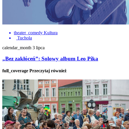
theater_comedy
Kultura
Tuchola
calendar_month
3 lipca
„Bez zakłóceń”: Solowy album Leo Pika
full_coverage
Przeczytaj również