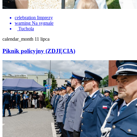
celebration
Imprezy
warning
Na sygnale
Tuchola
calendar_month
11 lipca
Piknik policyjny (ZDJĘCIA)