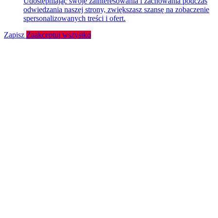
Udostępniając swoje zainteresowania i zachowania podczas
odwiedzania naszej strony, zwiększasz szansę na zobaczenie
spersonalizowanych treści i ofert.
Zapisz
Zaakceptuj wszystko