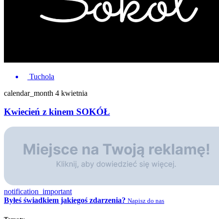
Tuchola
calendar_month
4 kwietnia
Kwiecień z kinem SOKÓŁ
notification_important
Byłeś świadkiem jakiegoś zdarzenia?
Napisz do nas