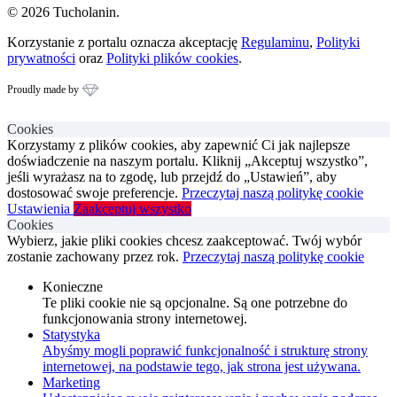
© 2026 Tucholanin.
Korzystanie z portalu oznacza akceptację
Regulaminu
,
Polityki
prywatności
oraz
Polityki plików cookies
.
Proudly made by
Cookies
Korzystamy z plików cookies, aby zapewnić Ci jak najlepsze
doświadczenie na naszym portalu. Kliknij „Akceptuj wszystko”,
jeśli wyrażasz na to zgodę, lub przejdź do „Ustawień”, aby
dostosować swoje preferencje.
Przeczytaj naszą politykę cookie
Ustawienia
Zaakceptuj wszystko
Cookies
Wybierz, jakie pliki cookies chcesz zaakceptować. Twój wybór
zostanie zachowany przez rok.
Przeczytaj naszą politykę cookie
Konieczne
Te pliki cookie nie są opcjonalne. Są one potrzebne do
funkcjonowania strony internetowej.
Statystyka
Abyśmy mogli poprawić funkcjonalność i strukturę strony
internetowej, na podstawie tego, jak strona jest używana.
Marketing