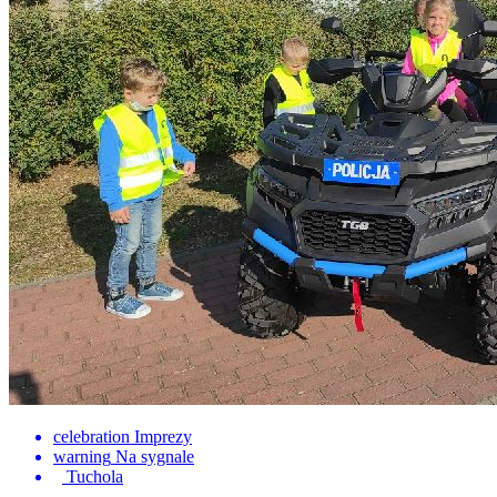
celebration
Imprezy
warning
Na sygnale
Tuchola