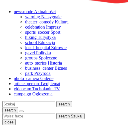
newsmode
Aktualności
warning
Na sygnale
theater_comedy
Kultura
celebration
Imprezy
sports_soccer
Sport
hiking
Turystyka
school
Edukacja
local_hospital
Zdrowie
gavel
Polityka
groups
Społeczne
auto_stories
Historia
business_center
Biznes
park
Przyroda
photo_camera
Galerie
article_person
Twój temat
videocam
Tucholanin TV
campaign
Ogłoszenia
Szukaj:
search
search
search
Szukaj
close