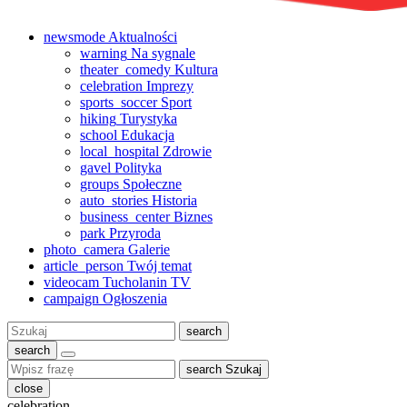
newsmode
Aktualności
warning
Na sygnale
theater_comedy
Kultura
celebration
Imprezy
sports_soccer
Sport
hiking
Turystyka
school
Edukacja
local_hospital
Zdrowie
gavel
Polityka
groups
Społeczne
auto_stories
Historia
business_center
Biznes
park
Przyroda
photo_camera
Galerie
article_person
Twój temat
videocam
Tucholanin TV
campaign
Ogłoszenia
Szukaj:
search
search
search
Szukaj
close
celebration