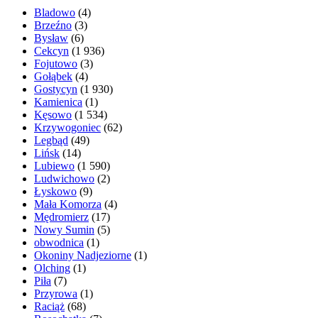
Bladowo
(4)
Brzeźno
(3)
Bysław
(6)
Cekcyn
(1 936)
Fojutowo
(3)
Gołąbek
(4)
Gostycyn
(1 930)
Kamienica
(1)
Kęsowo
(1 534)
Krzywogoniec
(62)
Legbąd
(49)
Lińsk
(14)
Lubiewo
(1 590)
Ludwichowo
(2)
Łyskowo
(9)
Mała Komorza
(4)
Mędromierz
(17)
Nowy Sumin
(5)
obwodnica
(1)
Okoniny Nadjeziorne
(1)
Olching
(1)
Piła
(7)
Przyrowa
(1)
Raciąż
(68)