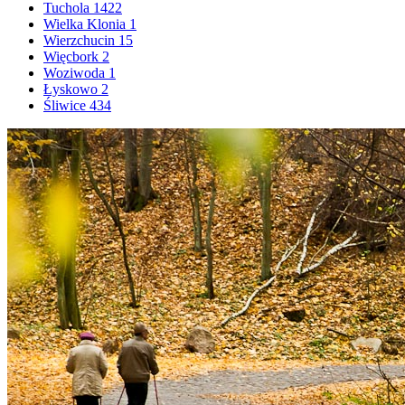
Tuchola
1422
Wielka Klonia
1
Wierzchucin
15
Więcbork
2
Woziwoda
1
Łyskowo
2
Śliwice
434