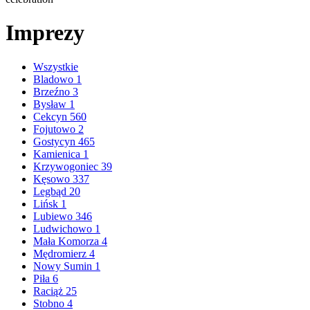
Imprezy
Wszystkie
Bladowo
1
Brzeźno
3
Bysław
1
Cekcyn
560
Fojutowo
2
Gostycyn
465
Kamienica
1
Krzywogoniec
39
Kęsowo
337
Legbąd
20
Lińsk
1
Lubiewo
346
Ludwichowo
1
Mała Komorza
4
Mędromierz
4
Nowy Sumin
1
Piła
6
Raciąż
25
Stobno
4