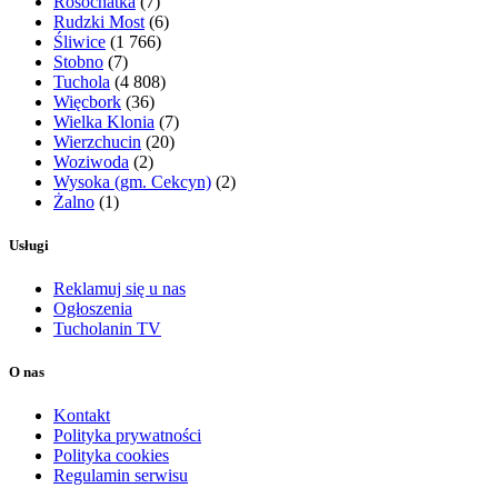
Rosochatka
(7)
Rudzki Most
(6)
Śliwice
(1 766)
Stobno
(7)
Tuchola
(4 808)
Więcbork
(36)
Wielka Klonia
(7)
Wierzchucin
(20)
Woziwoda
(2)
Wysoka (gm. Cekcyn)
(2)
Żalno
(1)
Usługi
Reklamuj się u nas
Ogłoszenia
Tucholanin TV
O nas
Kontakt
Polityka prywatności
Polityka cookies
Regulamin serwisu