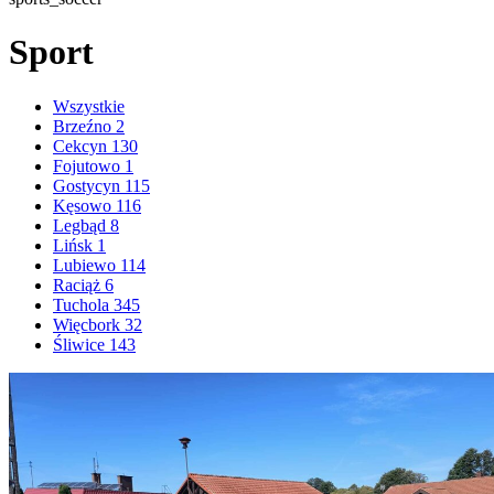
Sport
Wszystkie
Brzeźno
2
Cekcyn
130
Fojutowo
1
Gostycyn
115
Kęsowo
116
Legbąd
8
Lińsk
1
Lubiewo
114
Raciąż
6
Tuchola
345
Więcbork
32
Śliwice
143