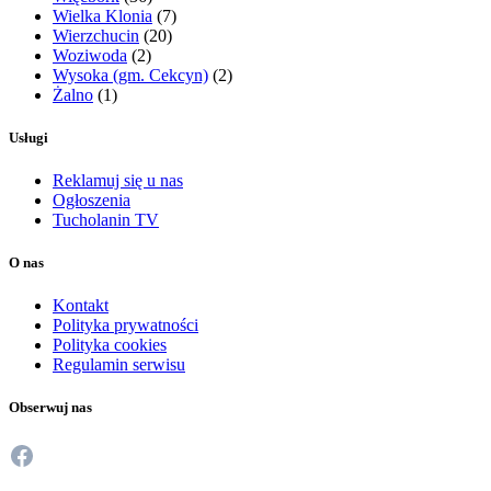
Wielka Klonia
(7)
Wierzchucin
(20)
Woziwoda
(2)
Wysoka (gm. Cekcyn)
(2)
Żalno
(1)
Usługi
Reklamuj się u nas
Ogłoszenia
Tucholanin TV
O nas
Kontakt
Polityka prywatności
Polityka cookies
Regulamin serwisu
Obserwuj nas
Facebook