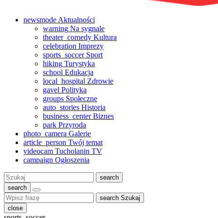
newsmode
Aktualności
warning
Na sygnale
theater_comedy
Kultura
celebration
Imprezy
sports_soccer
Sport
hiking
Turystyka
school
Edukacja
local_hospital
Zdrowie
gavel
Polityka
groups
Społeczne
auto_stories
Historia
business_center
Biznes
park
Przyroda
photo_camera
Galerie
article_person
Twój temat
videocam
Tucholanin TV
campaign
Ogłoszenia
Szukaj:
search
search
search
Szukaj
close
sports_soccer