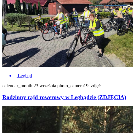
Legbąd
calendar_month
23 września
photo_camera
19
zdjęć
Rodzinny rajd rowerowy w Legbądzie (ZDJĘCIA)