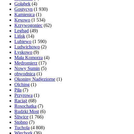
Gołąbek
(4)
Gostycyn
(1 930)
Kamienica
(1)
Kęsowo
(1 534)
Krzywogoniec
(62)
Legbąd
(49)
Lińsk
(14)
Lubiewo
(1 590)
Ludwichowo
(2)
Łyskowo
(9)
Mała Komorza
(4)
Mędromierz
(17)
Nowy Sumin
(5)
obwodnica
(1)
Okoniny Nadjeziorne
(1)
Olching
(1)
Piła
(7)
Przyrowa
(1)
Raciąż
(68)
Rosochatka
(7)
Rudzki Most
(6)
Śliwice
(1 766)
Stobno
(7)
Tuchola
(4 808)
Więcbork
(36)