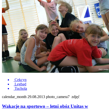
Cekcyn
Legbąd
Tuchola
calendar_month
29.08.2013
photo_camera
7
zdjęć
Wakacje na sportowo – letni obóz Unitas w