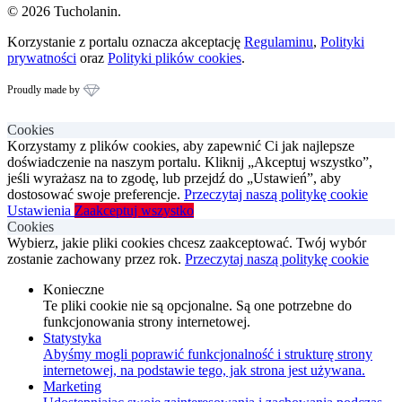
© 2026 Tucholanin.
Korzystanie z portalu oznacza akceptację
Regulaminu
,
Polityki
prywatności
oraz
Polityki plików cookies
.
Proudly made by
Cookies
Korzystamy z plików cookies, aby zapewnić Ci jak najlepsze
doświadczenie na naszym portalu. Kliknij „Akceptuj wszystko”,
jeśli wyrażasz na to zgodę, lub przejdź do „Ustawień”, aby
dostosować swoje preferencje.
Przeczytaj naszą politykę cookie
Ustawienia
Zaakceptuj wszystko
Cookies
Wybierz, jakie pliki cookies chcesz zaakceptować. Twój wybór
zostanie zachowany przez rok.
Przeczytaj naszą politykę cookie
Konieczne
Te pliki cookie nie są opcjonalne. Są one potrzebne do
funkcjonowania strony internetowej.
Statystyka
Abyśmy mogli poprawić funkcjonalność i strukturę strony
internetowej, na podstawie tego, jak strona jest używana.
Marketing