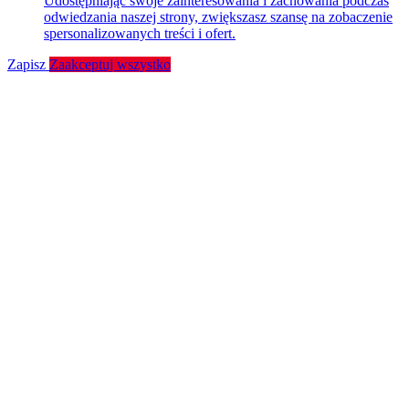
Udostępniając swoje zainteresowania i zachowania podczas
odwiedzania naszej strony, zwiększasz szansę na zobaczenie
spersonalizowanych treści i ofert.
Zapisz
Zaakceptuj wszystko