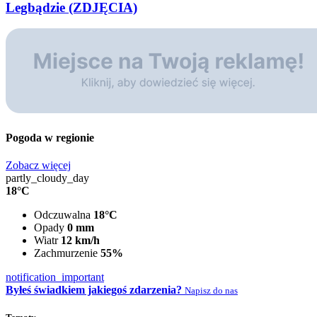
Legbądzie (ZDJĘCIA)
Pogoda w regionie
Zobacz więcej
partly_cloudy_day
18°C
Odczuwalna
18°C
Opady
0 mm
Wiatr
12 km/h
Zachmurzenie
55%
notification_important
Byłeś świadkiem jakiegoś zdarzenia?
Napisz do nas