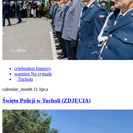
celebration
Imprezy
warning
Na sygnale
Tuchola
calendar_month
11 lipca
Święto Policji w Tucholi (ZDJĘCIA)