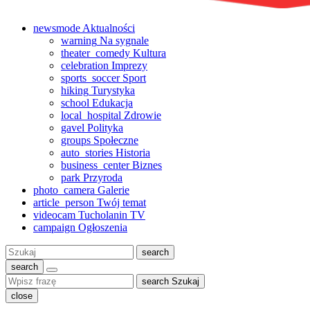
newsmode
Aktualności
warning
Na sygnale
theater_comedy
Kultura
celebration
Imprezy
sports_soccer
Sport
hiking
Turystyka
school
Edukacja
local_hospital
Zdrowie
gavel
Polityka
groups
Społeczne
auto_stories
Historia
business_center
Biznes
park
Przyroda
photo_camera
Galerie
article_person
Twój temat
videocam
Tucholanin TV
campaign
Ogłoszenia
Szukaj:
search
search
search
Szukaj
close