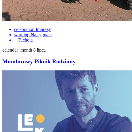
celebration
Imprezy
warning
Na sygnale
Tuchola
calendar_month
8 lipca
Mundurowy Piknik Rodzinny